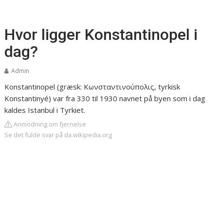
Hvor ligger Konstantinopel i
dag?
Admin
Konstantinopel (græsk: Κωνσταντινούπολις, tyrkisk
Konstantinyé) var fra 330 til 1930 navnet på byen som i dag
kaldes Istanbul i Tyrkiet.
Anmodning om fjernelse
Se det fulde svar på da.wikipedia.org