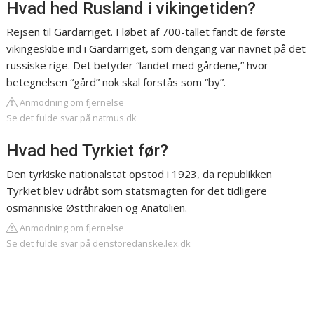
Hvad hed Rusland i vikingetiden?
Rejsen til Gardarriget. I løbet af 700-tallet fandt de første
vikingeskibe ind i Gardarriget, som dengang var navnet på det
russiske rige. Det betyder “landet med gårdene,” hvor
betegnelsen “gård” nok skal forstås som “by”.
Anmodning om fjernelse
Se det fulde svar på natmus.dk
Hvad hed Tyrkiet før?
Den tyrkiske nationalstat opstod i 1923, da republikken
Tyrkiet blev udråbt som statsmagten for det tidligere
osmanniske Østthrakien og Anatolien.
Anmodning om fjernelse
Se det fulde svar på denstoredanske.lex.dk