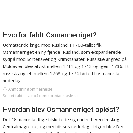
Hvorfor faldt Osmannerriget?
Udmattende krige mod Rusland. I 1700-tallet fik
Osmannerriget en ny fjende, Rusland, som ekspanderede
sydpå mod Sortehavet og Krimkhanatet. Russiske angreb på
Moldavien blev afvist mellem 1711 og 1713 og igen i 1736. Et
russisk angreb mellem 1768 og 1774 førte til osmanniske
nederlag.
Anmodning om fjernelse
Se det fulde svar på denstoredanske.lex.dk
Hvordan blev Osmannerriget opløst?
Det Osmanniske Rige tilsluttede sig under 1. verdenskrig
Centralmagterne, og med disses nederlag i krigen blev Det