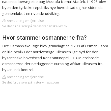
nationale bevægelse bag Mustafa Kemal Atatürk. I 1923 blev
byen den tyrkiske republiks nye hovedstad og har siden da
gennemløbet en rivende udvikling.
Anmodning om fjernelse
Se det fulde svar på denstoredanske.lex.dk
Hvor stammer osmannerne fra?
Det Osmanniske Rige blev grundlagt ca. 1299 af Osman I som
en lille beylik i det nordvestlige Lilleasien lige syd for den
byzantinske hovedstad Konstantinopel. I 1326 erobrede
osmannerne det nærliggende Bursa og afskar Lilleasien fra
byzantinsk kontrol.
Anmodning om fjernelse
Se det fulde svar på history-maps.com