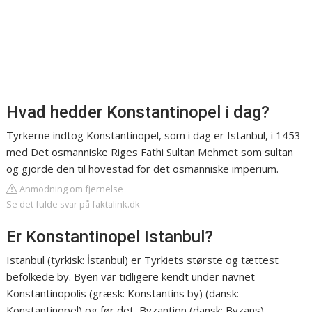
Hvad hedder Konstantinopel i dag?
Tyrkerne indtog Konstantinopel, som i dag er Istanbul, i 1453
med Det osmanniske Riges Fathi Sultan Mehmet som sultan
og gjorde den til hovestad for det osmanniske imperium.
Anmodning om fjernelse
Se det fulde svar på faktalink.dk
Er Konstantinopel Istanbul?
Istanbul (tyrkisk: İstanbul) er Tyrkiets største og tættest
befolkede by. Byen var tidligere kendt under navnet
Konstantinopolis (græsk: Konstantins by) (dansk:
Konstantinopel) og før det, Byzantion (dansk: Byzans).