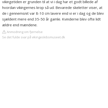
vikingetiden er grunden til at vi i dag har et godt billede af
hvordan vikingernes krop så ud. Bevarede skeletter viser, at
de i gennemsnit var 8-10 cm lavere end vi er i dag og de blev
sjældent mere end 35-50 år gamle. Kvinderne blev ofte lidt
ældre end mændene.
Anmodning om fjernelse
Se det fulde svar på vikingeskibsmuseet.dk