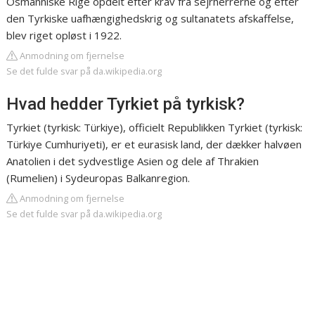
Osmanniske Rige opdelt efter krav fra sejrherrerne og efter
den Tyrkiske uafhængighedskrig og sultanatets afskaffelse,
blev riget opløst i 1922.
Anmodning om fjernelse
Se det fulde svar på da.wikipedia.org
Hvad hedder Tyrkiet på tyrkisk?
Tyrkiet (tyrkisk: Türkiye), officielt Republikken Tyrkiet (tyrkisk:
Türkiye Cumhuriyeti), er et eurasisk land, der dækker halvøen
Anatolien i det sydvestlige Asien og dele af Thrakien
(Rumelien) i Sydeuropas Balkanregion.
Anmodning om fjernelse
Se det fulde svar på da.wikipedia.org