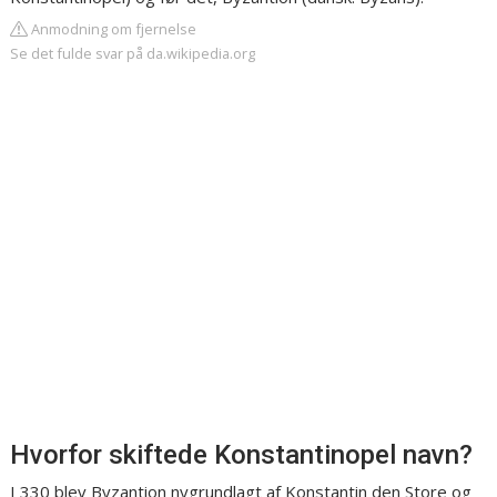
Anmodning om fjernelse
Se det fulde svar på da.wikipedia.org
Hvorfor skiftede Konstantinopel navn?
I 330 blev Byzantion nygrundlagt af Konstantin den Store og