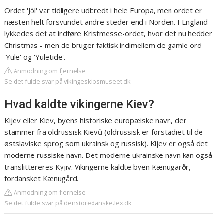
Ordet 'Jól' var tidligere udbredt i hele Europa, men ordet er
næsten helt forsvundet andre steder end i Norden. I England
lykkedes det at indføre Kristmesse-ordet, hvor det nu hedder
Christmas - men de bruger faktisk indimellem de gamle ord
'Yule' og 'Yuletide'.
Anmodning om fjernelse
Se det fulde svar på vikingeskibsmuseet.dk
Hvad kaldte vikingerne Kiev?
Kijev eller Kiev, byens historiske europæiske navn, der
stammer fra oldrussisk Kievŭ (oldrussisk er forstadiet til de
østslaviske sprog som ukrainsk og russisk). Kijev er også det
moderne russiske navn. Det moderne ukrainske navn kan også
translittereres Kyjiv. Vikingerne kaldte byen Kænugarðr,
fordansket Kænugård.
Anmodning om fjernelse
Se det fulde svar på denstoredanske.lex.dk