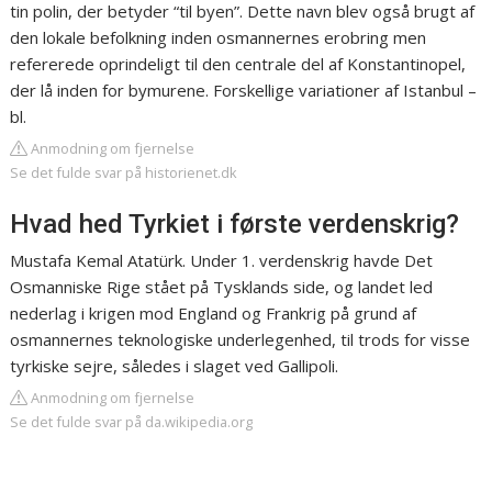
tin polin, der betyder “til byen”. Dette navn blev også brugt af
den lokale befolkning inden osmannernes erobring men
refererede oprindeligt til den centrale del af Konstantinopel,
der lå inden for bymurene. Forskellige variationer af Istanbul –
bl.
Anmodning om fjernelse
Se det fulde svar på historienet.dk
Hvad hed Tyrkiet i første verdenskrig?
Mustafa Kemal Atatürk. Under 1. verdenskrig havde Det
Osmanniske Rige stået på Tysklands side, og landet led
nederlag i krigen mod England og Frankrig på grund af
osmannernes teknologiske underlegenhed, til trods for visse
tyrkiske sejre, således i slaget ved Gallipoli.
Anmodning om fjernelse
Se det fulde svar på da.wikipedia.org