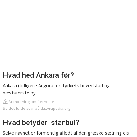
Hvad hed Ankara før?
Ankara (tidligere Angora) er Tyrkiets hovedstad og
næststørste by.
Anmodning om fjernelse
Se det fulde svar på da.wikipedia.org
Hvad betyder Istanbul?
Selve navnet er formentlig afledt af den græske sætning eis