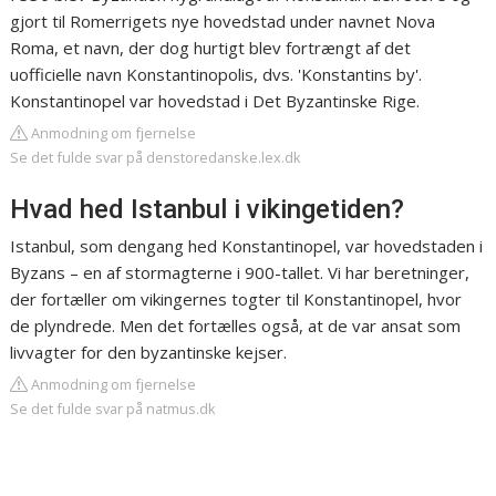
gjort til Romerrigets nye hovedstad under navnet Nova
Roma, et navn, der dog hurtigt blev fortrængt af det
uofficielle navn Konstantinopolis, dvs. 'Konstantins by'.
Konstantinopel var hovedstad i Det Byzantinske Rige.
Anmodning om fjernelse
Se det fulde svar på denstoredanske.lex.dk
Hvad hed Istanbul i vikingetiden?
Istanbul, som dengang hed Konstantinopel, var hovedstaden i
Byzans – en af stormagterne i 900-tallet. Vi har beretninger,
der fortæller om vikingernes togter til Konstantinopel, hvor
de plyndrede. Men det fortælles også, at de var ansat som
livvagter for den byzantinske kejser.
Anmodning om fjernelse
Se det fulde svar på natmus.dk