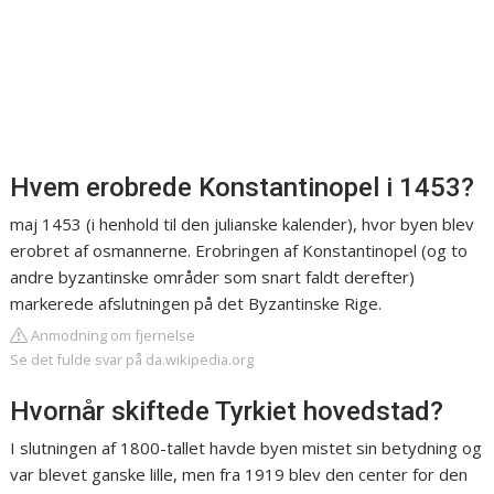
Hvem erobrede Konstantinopel i 1453?
maj 1453 (i henhold til den julianske kalender), hvor byen blev
erobret af osmannerne. Erobringen af Konstantinopel (og to
andre byzantinske områder som snart faldt derefter)
markerede afslutningen på det Byzantinske Rige.
Anmodning om fjernelse
Se det fulde svar på da.wikipedia.org
Hvornår skiftede Tyrkiet hovedstad?
I slutningen af 1800-tallet havde byen mistet sin betydning og
var blevet ganske lille, men fra 1919 blev den center for den