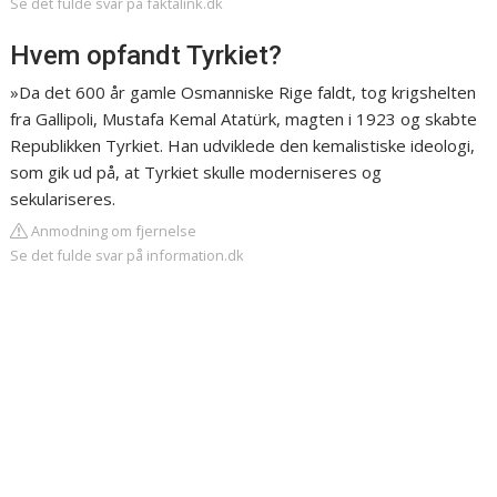
Se det fulde svar på faktalink.dk
Hvem opfandt Tyrkiet?
»Da det 600 år gamle Osmanniske Rige faldt, tog krigshelten
fra Gallipoli, Mustafa Kemal Atatürk, magten i 1923 og skabte
Republikken Tyrkiet. Han udviklede den kemalistiske ideologi,
som gik ud på, at Tyrkiet skulle moderniseres og
sekulariseres.
Anmodning om fjernelse
Se det fulde svar på information.dk