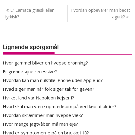
Indlægsnavigation
Er Larnaca græsk eller
Hvordan opbevarer man bedst
tyrkisk?
agurk?
Lignende spørgsmål
Hvor gammel bliver en hvepse dronning?
Er grønne øjne recessive?
Hvordan kan man nulstille iPhone uden Apple-id?
Hvad siger man når folk siger tak for gaven?
Hvilket land var Napoleon kejser i?
Hvad skal man være opmærksom på ved køb af aktier?
Hvordan skræmmer man hvepse væk?
Hvor mange jagtvåben må man eje?
Hvad er symptomerne på en brækket tå?