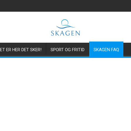
ET ER HER DET SKER!
SPORT OG FRITID
SKAGEN FAQ