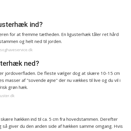
usterhæk ind?
ren for at fremme tætheden. En ligusterhæk tåler ret hård
 stammen og helt ned til jorden.
usoghaveservice.dk
sterhæk ned?
. over jordoverfladen. De fleste vælger dog at skære 10-15 cm
 masser af "sovende øjne" der nu vækkes til live og du vil i
risk grøn hæk.
guster.dk
skære hækken ind til ca. 5 cm fra hovedstammen. Derefter
, og så giver du den anden side af hækken samme omgang. Hvis