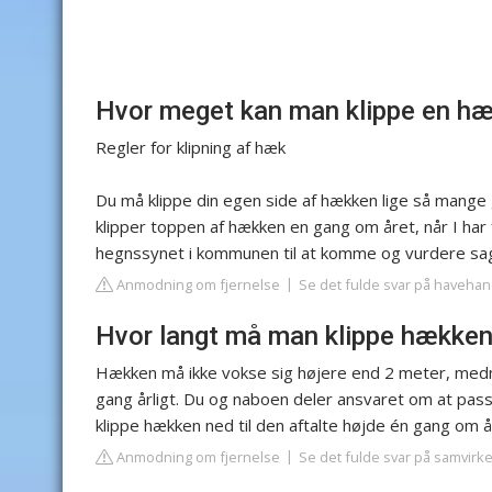
Hvor meget kan man klippe en hæ
Regler for klipning af hæk
Du må klippe din egen side af hækken lige så mange 
klipper toppen af hækken en gang om året, når I har f
hegnssynet i kommunen til at komme og vurdere sa
Anmodning om fjernelse
Se det fulde svar på havehan
Hvor langt må man klippe hække
Hækken må ikke vokse sig højere end 2 meter, medm
gang årligt. Du og naboen deler ansvaret om at pass
klippe hækken ned til den aftalte højde én gang om å
Anmodning om fjernelse
Se det fulde svar på samvirk