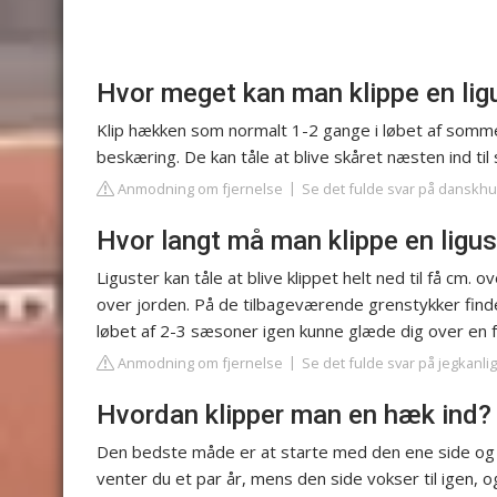
Hvor meget kan man klippe en lig
Klip hækken som normalt 1-2 gange i løbet af somme
beskæring. De kan tåle at blive skåret næsten ind til
Anmodning om fjernelse
Se det fulde svar på danskh
Hvor langt må man klippe en ligu
Liguster kan tåle at blive klippet helt ned til få cm
over jorden. På de tilbageværende grenstykker findes
løbet af 2-3 sæsoner igen kunne glæde dig over en f
Anmodning om fjernelse
Se det fulde svar på jegkanli
Hvordan klipper man en hæk ind?
Den bedste måde er at starte med den ene side og 
venter du et par år, mens den side vokser til igen