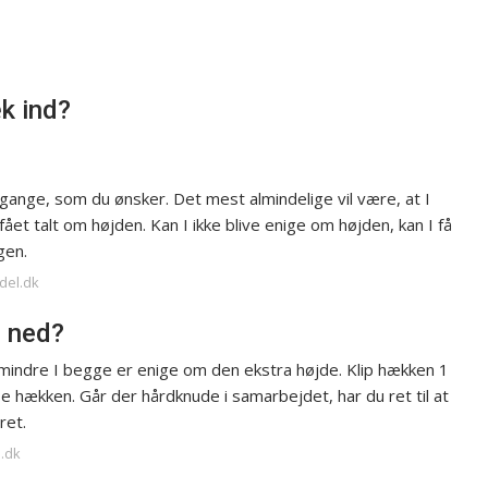
k ind?
gange, som du ønsker. Det mest almindelige vil være, at I
ået talt om højden. Kan I ikke blive enige om højden, kan I få
gen.
del.dk
n ned?
indre I begge er enige om den ekstra højde. Klip hækken 1
e hækken. Går der hårdknude i samarbejdet, har du ret til at
ret.
e.dk