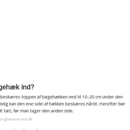
øgehæk ind?
 beskæres toppen af bøgehækken ned til 10-20 cm under den
idig kan den ene side af hækken beskæres hårdt. Herefter bør
dt tæt, før man tager den anden side.
usoghaveservice.dk