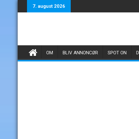
Skip
7. august 2026
to
content
OM
BLIV ANNONCØR
SPOT ON
D