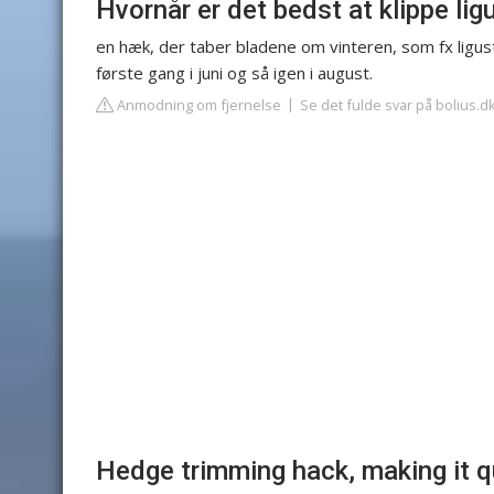
Hvornår er det bedst at klippe li
en hæk, der taber bladene om vinteren, som fx ligust
første gang i juni og så igen i august.
Anmodning om fjernelse
Se det fulde svar på bolius.d
Hedge trimming hack, making it q