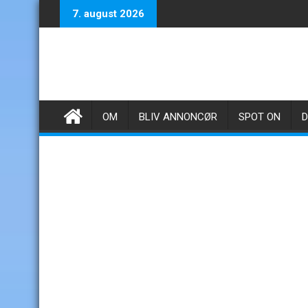
Skip
7. august 2026
to
content
OM
BLIV ANNONCØR
SPOT ON
D