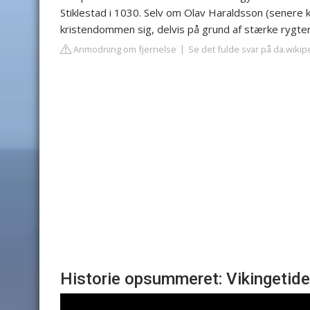
Stiklestad i 1030. Selv om Olav Haraldsson (senere 
kristendommen sig, delvis på grund af stærke rygter
Anmodning om fjernelse
Se det fulde svar på da.wikip
Historie opsummeret: Vikingetid