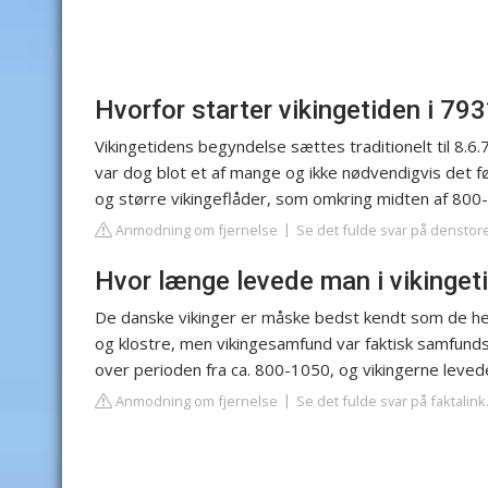
Hvorfor starter vikingetiden i 793
Vikingetidens begyndelse sættes traditionelt til 8.6.
var dog blot et af mange og ikke nødvendigvis det fø
og større vikingeflåder, som omkring midten af 800-t
Anmodning om fjernelse
Se det fulde svar på denstor
Hvor længe levede man i vikinget
De danske vikinger er måske bedst kendt som de hede
og klostre, men vikingesamfund var faktisk samfund
over perioden fra ca. 800-1050, og vikingerne leve
Anmodning om fjernelse
Se det fulde svar på faktalink