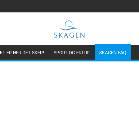
ET ER HER DET SKER!
SPORT OG FRITID
SKAGEN FAQ