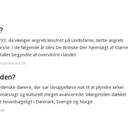
?
793, da vikinger angreb klostret på Lindisfarne; dette angreb
rste. I de følgende år blev De Britiske Øer hjemsøgt af større
allet begyndte at overvintre i landet.
edanske.lex.dk
iden?
nske danere, der var skruppelløse nok til at plyndre kirker
smæssigt og kulturelt meget avancerede. Vikingetiden dækker
de hovedsageligt i Danmark, Sverige og Norge.
.dk