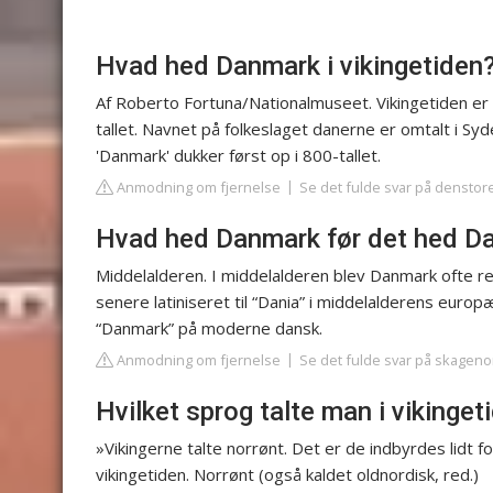
Hvad hed Danmark i vikingetiden
Af Roberto Fortuna/Nationalmuseet. Vikingetiden er 
tallet. Navnet på folkeslaget danerne er omtalt i Sy
'Danmark' dukker først op i 800-tallet.
Anmodning om fjernelse
Se det fulde svar på denstor
Hvad hed Danmark før det hed D
Middelalderen. I middelalderen blev Danmark ofte re
senere latiniseret til “Dania” i middelalderens eur
“Danmark” på moderne dansk.
Anmodning om fjernelse
Se det fulde svar på skageno
Hvilket sprog talte man i vikinget
»Vikingerne talte norrønt. Det er de indbyrdes lidt f
vikingetiden. Norrønt (også kaldet oldnordisk, red.)