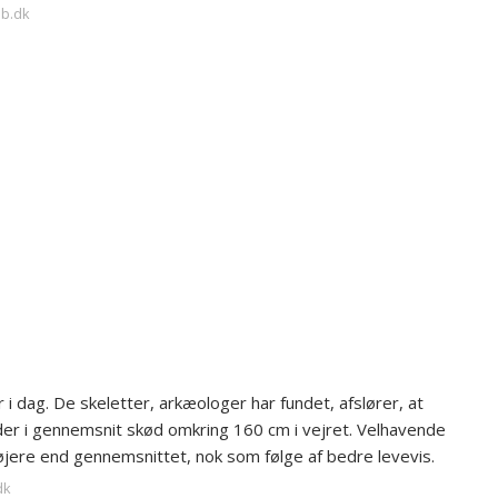
ab.dk
 i dag. De skeletter, arkæologer har fundet, afslører, at
r i gennemsnit skød omkring 160 cm i vejret. Velhavende
jere end gennemsnittet, nok som følge af bedre levevis.
dk