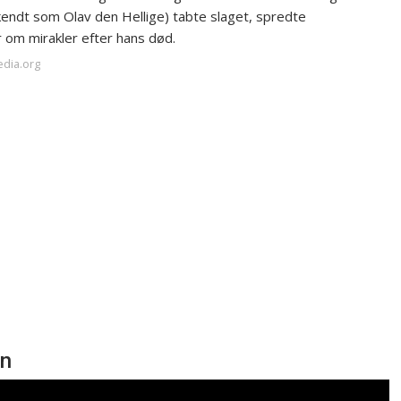
kendt som Olav den Hellige) tabte slaget, spredte
 om mirakler efter hans død.
edia.org
en