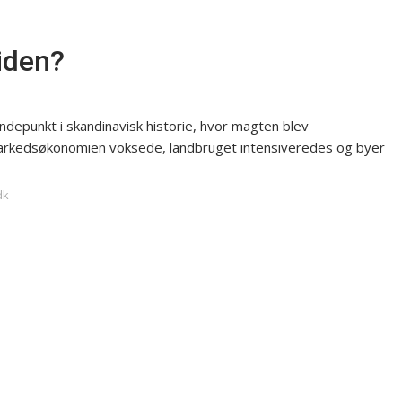
tiden?
endepunkt i skandinavisk historie, hvor magten blev
t, markedsøkonomien voksede, landbruget intensiveredes og byer
dk