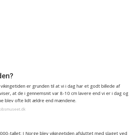
den?
ingetiden er grunden til at vi i dag har et godt billede af
iser, at de i gennemsnit var 8-10 cm lavere end vi er i dag og
ne blev ofte lidt ældre end mændene.
skibsmuseet.dk
00-tallet: I Norge blev vikingetiden afsluttet med slaget ved