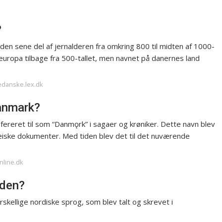
?
den sene del af jernalderen fra omkring 800 til midten af 1000-
deuropa tilbage fra 500-tallet, men navnet på danernes land
edanske.lex.dk
anmark?
fereret til som “Danmǫrk” i sagaer og krøniker. Dette navn blev
opæiske dokumenter. Med tiden blev det til det nuværende
nline.dk
iden?
orskellige nordiske sprog, som blev talt og skrevet i