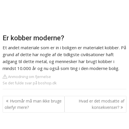
Er kobber moderne?
Et andet materiale som er in i boligen er materialet kobber. På
grund af dette har nogle af de tidligste civilisationer haft
adgang til dette metal, og mennesker har brugt kobber i
mindst 10.000 år og nu også som ting i den moderne bolig.
Anmodning om fjernelse
Se det fulde svar på boshop.dk
Indlægsnavigation
Hvornår må man ikke bruge
Hvad er det modsatte af
oliefyr mere?
konsekvenser?