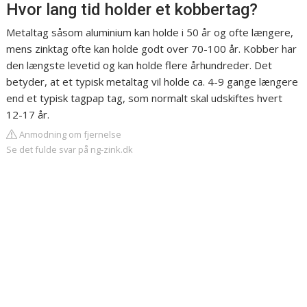
Hvor lang tid holder et kobbertag?
Metaltag såsom aluminium kan holde i 50 år og ofte længere,
mens zinktag ofte kan holde godt over 70-100 år. Kobber har
den længste levetid og kan holde flere århundreder. Det
betyder, at et typisk metaltag vil holde ca. 4-9 gange længere
end et typisk tagpap tag, som normalt skal udskiftes hvert
12-17 år.
Anmodning om fjernelse
Se det fulde svar på ng-zink.dk