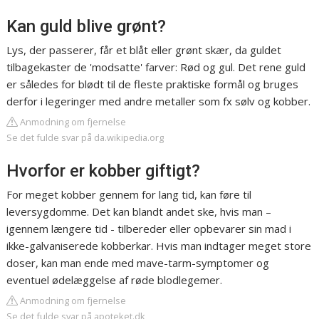
Kan guld blive grønt?
Lys, der passerer, får et blåt eller grønt skær, da guldet
tilbagekaster de 'modsatte' farver: Rød og gul. Det rene guld
er således for blødt til de fleste praktiske formål og bruges
derfor i legeringer med andre metaller som fx sølv og kobber.
Anmodning om fjernelse
Se det fulde svar på da.wikipedia.org
Hvorfor er kobber giftigt?
For meget kobber gennem for lang tid, kan føre til
leversygdomme. Det kan blandt andet ske, hvis man –
igennem længere tid - tilbereder eller opbevarer sin mad i
ikke-galvaniserede kobberkar. Hvis man indtager meget store
doser, kan man ende med mave-tarm-symptomer og
eventuel ødelæggelse af røde blodlegemer.
Anmodning om fjernelse
Se det fulde svar på apoteket.dk