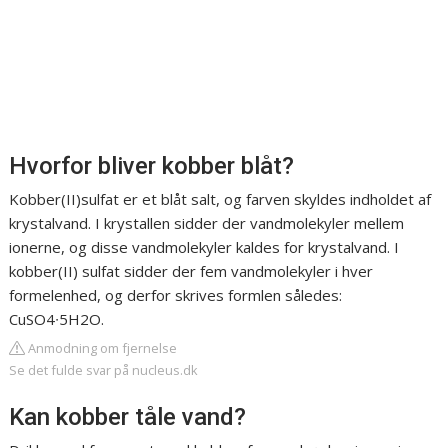
Hvorfor bliver kobber blåt?
Kobber(II)sulfat er et blåt salt, og farven skyldes indholdet af
krystalvand. I krystallen sidder der vandmolekyler mellem
ionerne, og disse vandmolekyler kaldes for krystalvand. I
kobber(II) sulfat sidder der fem vandmolekyler i hver
formelenhed, og derfor skrives formlen således:
CuSO4∙5H2O.
Anmodning om fjernelse
Se det fulde svar på nucleus.dk
Kan kobber tåle vand?