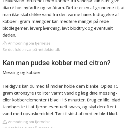
Drikkevand forurenet med kobber fra vandrør kan især give
diarré hos nyfødte og småbørn. Dette er en af grundene til, at
man ikke skal drikke vand fra den varme hane. Indtagelse af
kobber i gram-mængder kan medføre mangel på røde
blodlegemer, leverpåvirkning, lavt blodtryk og eventuelt
døden.
Anmodning om fjernelse
Se det fulde svar på netdoktor.dk
Kan man pudse kobber med citron?
Messing og kobber
Heldigvis kan du med få midler holde dem blanke. Opløs 15
gram citronsyre i to liter varmt vand og læg dine messing-
eller kobberelementer i blød i 15 minutter. Brug en lille, blød
tandbørste til at fjerne eventuelt snavs, og skyl derefter i
vand med opvaskemiddel. Tør til sidst af med en blød klud.
Anmodning om fjernelse