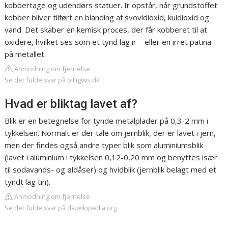
kobbertage og udendørs statuer. Ir opstår, når grundstoffet
kobber bliver tilført en blanding af svovldioxid, kuldioxid og
vand. Det skaber en kemisk proces, der får kobberet til at
oxidere, hvilket ses som et tynd lag ir – eller en irret patina –
på metallet.
Anmodning om fjernelse
Se det fulde svar på billigvvs.dk
Hvad er bliktag lavet af?
Blik er en betegnelse for tynde metalplader på 0,3-2 mm i
tykkelsen. Normalt er der tale om jernblik, der er lavet i jern,
men der findes også andre typer blik som aluminiumsblik
(lavet i aluminium i tykkelsen 0,12-0,20 mm og benyttes især
til sodavands- og øldåser) og hvidblik (jernblik belagt med et
tyndt lag tin).
Anmodning om fjernelse
Se det fulde svar på da.wikipedia.org