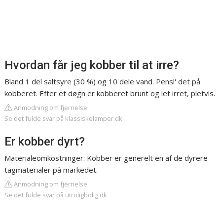
Hvordan får jeg kobber til at irre?
Bland 1 del saltsyre (30 %) og 10 dele vand. Pensl' det på
kobberet. Efter et døgn er kobberet brunt og let irret, pletvis.
Anmodning om fjernelse
Se det fulde svar på klassiskelamper.dk
Er kobber dyrt?
Materialeomkostninger: Kobber er generelt en af de dyrere
tagmaterialer på markedet.
Anmodning om fjernelse
Se det fulde svar på utroligbolig.dk