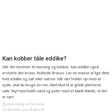
Kan kobber tåle eddike?
Når det kommer til messing og kobber, kan eddike også
erstatte det brune, fedtede Brasso. Lav en masse af lige dele
hvid eddike og salt eller natron. Når det holder op med at
syde, skal du bruge en ren, blød klud til at gnide pletterne
væk. Skyl med koldt vand og poler med et blødt klæde, til det
er tørt.
Anmodning om fjernelse
Se det fulde svar på dbrs.dk