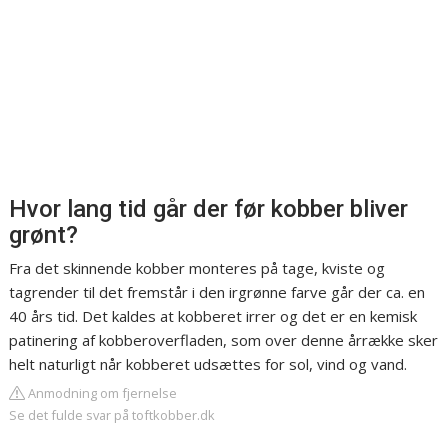
Hvor lang tid går der før kobber bliver
grønt?
Fra det skinnende kobber monteres på tage, kviste og
tagrender til det fremstår i den irgrønne farve går der ca. en
40 års tid. Det kaldes at kobberet irrer og det er en kemisk
patinering af kobberoverfladen, som over denne årrække sker
helt naturligt når kobberet udsættes for sol, vind og vand.
Anmodning om fjernelse
Se det fulde svar på toftkobber.dk