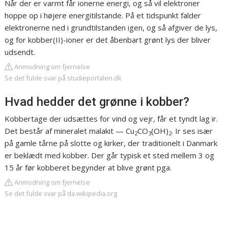
Når der er varmt får ionerne energi, og så vil elektroner
hoppe op i højere energitilstande. På et tidspunkt falder
elektronerne ned i grundtilstanden igen, og så afgiver de lys,
og for kobber(II)-ioner er det åbenbart grønt lys der bliver
udsendt.
Anmodning om fjernelse
Se det fulde svar på studieportalen.dk
Hvad hedder det grønne i kobber?
Kobbertage der udsættes for vind og vejr, får et tyndt lag ir.
Det består af mineralet malakit — Cu
CO
(OH)
. Ir ses især
2
3
2
på gamle tårne på slotte og kirker, der traditionelt i Danmark
er beklædt med kobber. Der går typisk et sted mellem 3 og
15 år før kobberet begynder at blive grønt pga.
Anmodning om fjernelse
Se det fulde svar på da.wikipedia.org