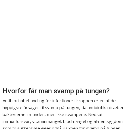
Hvorfor får man svamp på tungen?
Antibiotikabehandling for infektioner i kroppen er en af de
hyppigste årsager til svamp på tungen, da antibiotika dræber
bakterierne i munden, men ikke svampene. Nedsat
immunforsvar, vitaminmangel, blodmangel og almen sygdom
som fx sukkersyge øger også risikoen for svamp på tungen