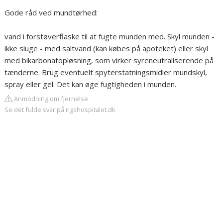
Gode råd ved mundtørhed:
vand i forstøverflaske til at fugte munden med. Skyl munden -
ikke sluge - med saltvand (kan købes på apoteket) eller skyl
med bikarbonatopløsning, som virker syreneutraliserende på
tænderne. Brug eventuelt spyterstatningsmidler mundskyl,
spray eller gel. Det kan øge fugtigheden i munden.
Anmodning om fjernelse
Se det fulde svar på rigshospitalet.dk