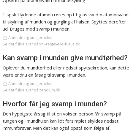
Opskrift på atamonvand til mundskylning
1 spsk. flydende atamon røres op i 1 glas vand = atamonvand
til skylning af munden og gurgling af halsen. Spyttes derefter
ud. Bruges mod svamp i munden.
Anmodning om fjernelse
Se det fulde svar på xn--relgevejle-f6a6s.dk
Kan svamp i munden give mundtørhed?
Oplever du mundtørhed eller nedsat spytsekretion, kan dette
være endnu en årsag til svamp i munden.
Anmodning om fjernelse
Se det fulde svar på zendium.dk
Hvorfor får jeg svamp i munden?
Den hyppigste årsag til at en voksen person får svamp på
tungen og i mundhulen kan lidt forsimplet skyldes nedsat
immunforsvar. Men det kan også opstå som følge af