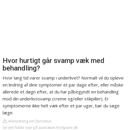
Hvor hurtigt går svamp væk med
behandling?
Hvor lang tid varer svamp i underlivet? Normalt vil du opleve
en lindring af dine symptomer et par dage efter, eller måske
allerede et døgn efter, at du har påbegyndt en behandling
mod din underlivssvamp (creme og/eller stikpiller). Er
symptomerne ikke helt væk efter et par uger, bør du søge
læge.
Anmodning om fjernelse
Se det fulde svar på australian-bodycare.dk