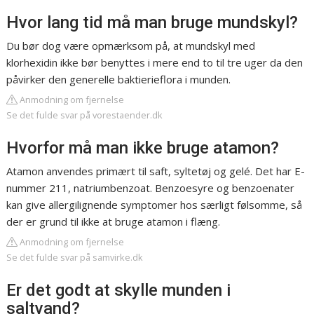
Hvor lang tid må man bruge mundskyl?
Du bør dog være opmærksom på, at mundskyl med
klorhexidin ikke bør benyttes i mere end to til tre uger da den
påvirker den generelle baktierieflora i munden.
Anmodning om fjernelse
Se det fulde svar på vorestaender.dk
Hvorfor må man ikke bruge atamon?
Atamon anvendes primært til saft, syltetøj og gelé. Det har E-
nummer 211, natriumbenzoat. Benzoesyre og benzoenater
kan give allergilignende symptomer hos særligt følsomme, så
der er grund til ikke at bruge atamon i flæng.
Anmodning om fjernelse
Se det fulde svar på samvirke.dk
Er det godt at skylle munden i
saltvand?