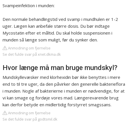
Svampeinfektion i munden:
Den normale behandlingstid ved svamp i mundhulen er 1-2
uger. Lægen kan anbefale større dosis. Du bør indtage
Mycostatin efter et måltid. Du skal holde suspensionen i
munden så længe som muligt, før du synker den.
Anmodning om fjernelse
Se det fulde svar på xnet.dkma.dk
Hvor længe må man bruge mundskyl?
Mundskyllevæsker med klorhexidin bør ikke benyttes i mere
end to til tre uger, da den påvirker den generelle bakterieflora
i munden. Nogle af bakterierne i munden er nødvendige, for at
vi kan smage og fordøje vores mad. Længerevarende brug
kan derfor betyde en midlertidig forstyrret smagssans.
Anmodning om fjernelse
Se det fulde svar på godtsmil.dk