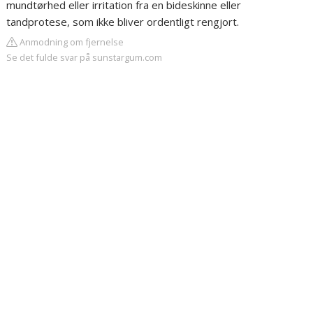
mundtørhed eller irritation fra en bideskinne eller
tandprotese, som ikke bliver ordentligt rengjort.
Anmodning om fjernelse
Se det fulde svar på sunstargum.com