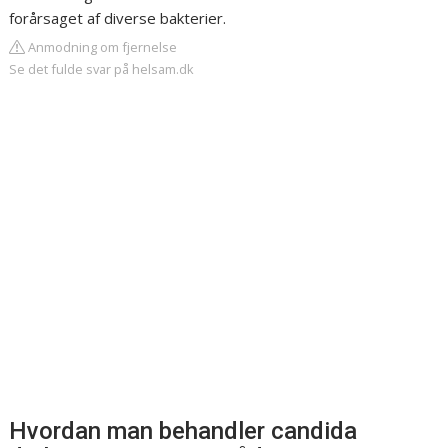
forårsaget af diverse bakterier.
Anmodning om fjernelse
Se det fulde svar på helsam.dk
Hvordan man behandler candida