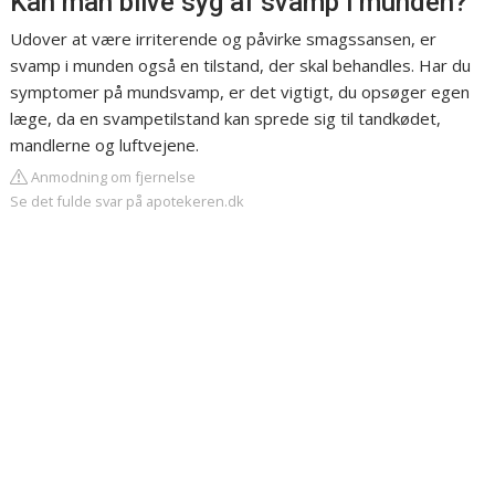
Kan man blive syg af svamp i munden?
Udover at være irriterende og påvirke smagssansen, er
svamp i munden også en tilstand, der skal behandles. Har du
symptomer på mundsvamp, er det vigtigt, du opsøger egen
læge, da en svampetilstand kan sprede sig til tandkødet,
mandlerne og luftvejene.
Anmodning om fjernelse
Se det fulde svar på apotekeren.dk