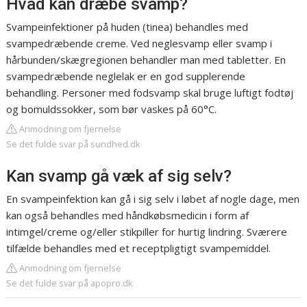
Hvad kan dræbe svamp?
Svampeinfektioner på huden (tinea) behandles med
svampedræbende creme. Ved neglesvamp eller svamp i
hårbunden/skægregionen behandler man med tabletter. En
svampedræbende neglelak er en god supplerende
behandling. Personer med fodsvamp skal bruge luftigt fodtøj
og bomuldssokker, som bør vaskes på 60°C.
Anmodning om fjernelse
Se det fulde svar på sundhed.dk
Kan svamp gå væk af sig selv?
En svampeinfektion kan gå i sig selv i løbet af nogle dage, men
kan også behandles med håndkøbsmedicin i form af
intimgel/creme og/eller stikpiller for hurtig lindring. Sværere
tilfælde behandles med et receptpligtigt svampemiddel.
Anmodning om fjernelse
Se det fulde svar på apopro.dk