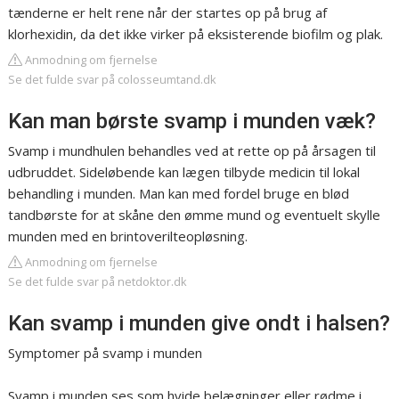
tænderne er helt rene når der startes op på brug af
klorhexidin, da det ikke virker på eksisterende biofilm og plak.
Anmodning om fjernelse
Se det fulde svar på colosseumtand.dk
Kan man børste svamp i munden væk?
Svamp i mundhulen behandles ved at rette op på årsagen til
udbruddet. Sideløbende kan lægen tilbyde medicin til lokal
behandling i munden. Man kan med fordel bruge en blød
tandbørste for at skåne den ømme mund og eventuelt skylle
munden med en brintoverilteopløsning.
Anmodning om fjernelse
Se det fulde svar på netdoktor.dk
Kan svamp i munden give ondt i halsen?
Symptomer på svamp i munden
Svamp i munden ses som hvide belægninger eller rødme i