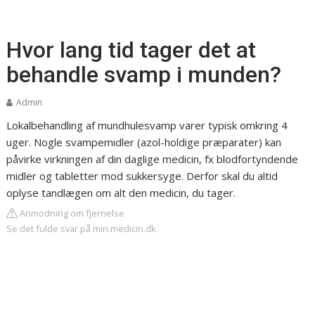
Hvor lang tid tager det at
behandle svamp i munden?
Admin
Lokalbehandling af mundhulesvamp varer typisk omkring 4
uger. Nogle svampemidler (azol-holdige præparater) kan
påvirke virkningen af din daglige medicin, fx blodfortyndende
midler og tabletter mod sukkersyge. Derfor skal du altid
oplyse tandlægen om alt den medicin, du tager.
Anmodning om fjernelse
Se det fulde svar på min.medicin.dk