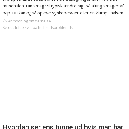
mundhulen. Din smag vil typisk ændre sig, så alting smager af
pap. Du kan også opleve synkebesvær eller en klump i halsen.
Anmodning om fjernelse
Se det fulde svar på helbredsprofilen.dk
Hvordan ser ens tunge ud hvis man har