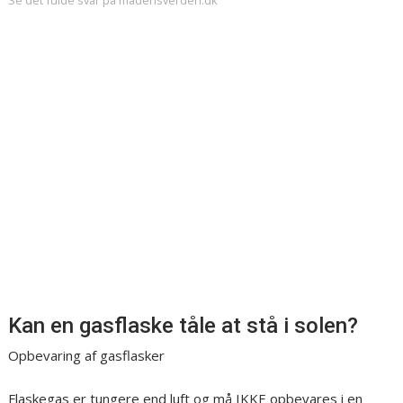
Se det fulde svar på madensverden.dk
Kan en gasflaske tåle at stå i solen?
Opbevaring af gasflasker
Flaskegas er tungere end luft og må IKKE opbevares i en