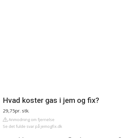
Hvad koster gas i jem og fix?
29,75pr. stk.
Anmodning om fjernelse
Se det fulde svar på jemogfix.dk