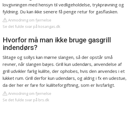
lovgivningen med hensyn til vedligeholdelse, trykprøvning og
fyldning. Du kan ikke senere få penge retur for gasflasken.
Anmodning om fjernelse
Se det fulde svar på kosangas.dk
Hvorfor må man ikke bruge gasgrill
indendørs?
Slitage og sollys kan mørne slangen, så der opstår små
revner, når slangen bøjes. Grill kun udendørs, anvendelse af
grill udvikler farlig kulilte, der ophobes, hvis den anvendes i et
lukket rum. Grill derfor kun udendørs, og aldrig i fx en udestue,
da der her er fare for kulilteforgiftning, som er livsfarligt.
Anmodning om fjernelse
Se det fulde svar på brs.dk