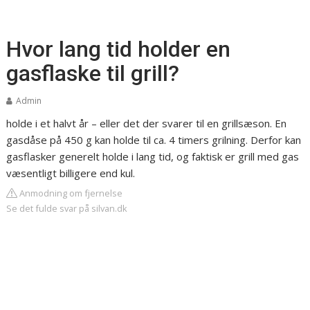
Hvor lang tid holder en
gasflaske til grill?
Admin
holde i et halvt år – eller det der svarer til en grillsæson. En
gasdåse på 450 g kan holde til ca. 4 timers grilning. Derfor kan
gasflasker generelt holde i lang tid, og faktisk er grill med gas
væsentligt billigere end kul.
Anmodning om fjernelse
Se det fulde svar på silvan.dk