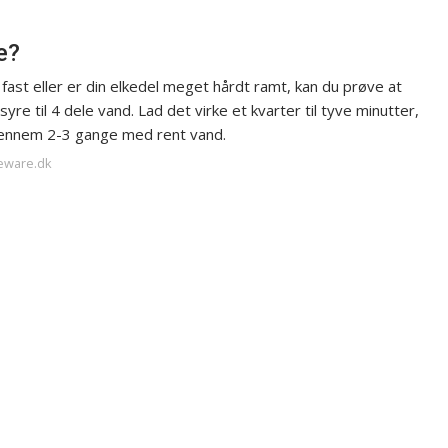
e?
fast eller er din elkedel meget hårdt ramt, kan du prøve at
re til 4 dele vand. Lad det virke et kvarter til tyve minutter,
igennem 2-3 gange med rent vand.
eware.dk