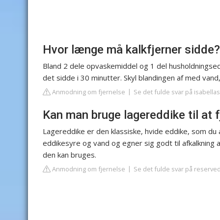
Hvor længe må kalkfjerner sidde?
Bland 2 dele opvaskemiddel og 1 del husholdningsed
det sidde i 30 minutter. Skyl blandingen af med vand,
Anmodning om fjernelse
Se det fulde svar på isabella
Kan man bruge lagereddike til at f
Lagereddike er den klassiske, hvide eddike, som du a
eddikesyre og vand og egner sig godt til afkalkning
den kan bruges.
Anmodning om fjernelse
Se det fulde svar på reserve