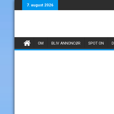
Skip
7. august 2026
to
content
OM
BLIV ANNONCØR
SPOT ON
D