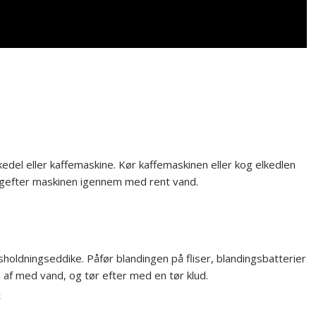
kedel eller kaffemaskine. Kør kaffemaskinen eller kog elkedlen
bagefter maskinen igennem med rent vand.
holdningseddike. Påfør blandingen på fliser, blandingsbatterier
n af med vand, og tør efter med en tør klud.
k