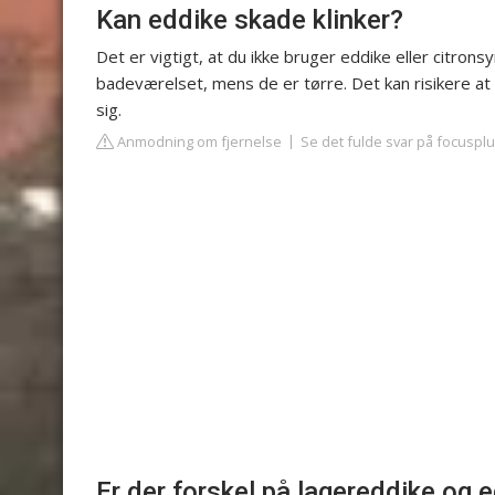
Kan eddike skade klinker?
Det er vigtigt, at du ikke bruger eddike eller citronsyr
badeværelset, mens de er tørre. Det kan risikere at sk
sig.
Anmodning om fjernelse
Se det fulde svar på focuspl
Er der forskel på lagereddike og 