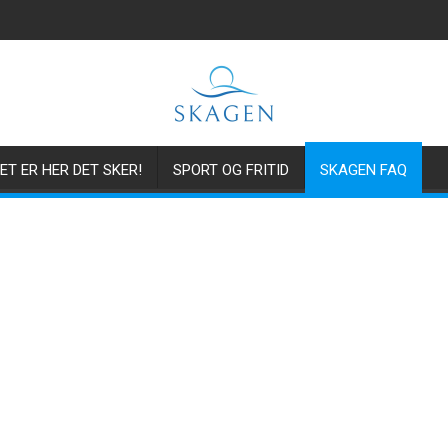
ET ER HER DET SKER!
SPORT OG FRITID
SKAGEN FAQ