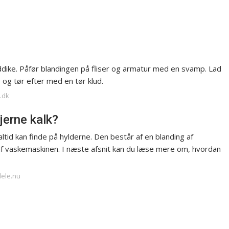
dike. Påfør blandingen på fliser og armatur med en svamp. Lad
 og tør efter med en tør klud.
s.dk
jerne kalk?
ltid kan finde på hylderne. Den består af en blanding af
 af vaskemaskinen. I næste afsnit kan du læse mere om, hvordan
dele.nu