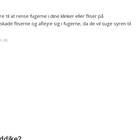
e til at rense fugerne i dine klinker eller fliser på
ade fliserne og aflejre sig i fugerne, da de vil suge syren til
us.dk
eddike?