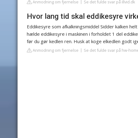
Anmodning om fjernelse
Se det fulde svar på illvid.dk
Hvor lang tid skal eddikesyre virk
Eddikesyre som afkalkningsmiddel Sidder kalken helt 
hælde eddikesyre i maskinen i forholdet 1 del eddikesy
før du gør kedlen ren. Husk at koge elkedlen godt 
Anmodning om fjernelse
Se det fulde svar på hw-hom