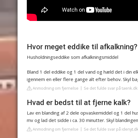
Hvor meget eddike til afkalkning?
Husholdningseddike som afkalkningsmiddel
Bland 1 del eddike og 1 del vand og hæld det i din el
igennem en eller flere gange alt efter behov. Skyl 
Anmodning om fjernelse
Se det fulde svar på taenk.dk
Hvad er bedst til at fjerne kalk?
Lav en blanding af 2 dele opvaskemiddel og 1 del hus
mv og lad det sidde i ca. 30 minutter. Skyl blandinge
Anmodning om fjernelse
Se det fulde svar på idenyt.d