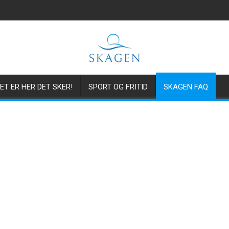
ET ER HER DET SKER!
SPORT OG FRITID
SKAGEN FAQ