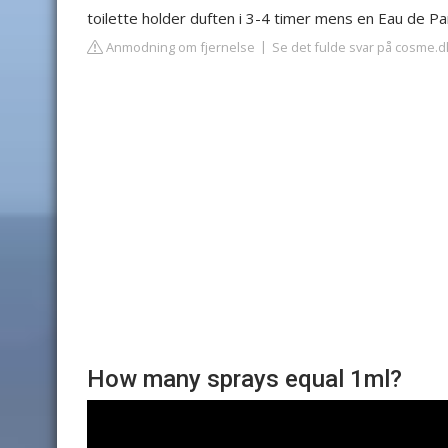
toilette holder duften i 3-4 timer mens en Eau de Pa
Anmodning om fjernelse
Se det fulde svar på cosme.d
How many sprays equal 1ml?