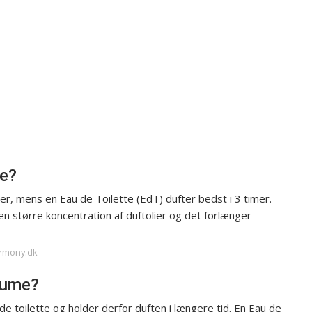
me?
er, mens en Eau de Toilette (EdT) dufter bedst i 3 timer.
en større koncentration af duftolier og det forlænger
armony.dk
rfume?
 toilette og holder derfor duften i længere tid. En Eau de