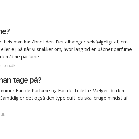
me?
r, hvis man har åbnet den. Det afhænger selvfølgeligt af, om
ler ej. Så når vi snakker om, hvor lang tid en uåbnet parfume
 den åbne parfume.
kulten.dk
man tage på?
kommer Eau de Parfume og Eau de Toilette. Vælger du den
 Samtidig er det også den type duft, du skal bruge mindst af.
.dk