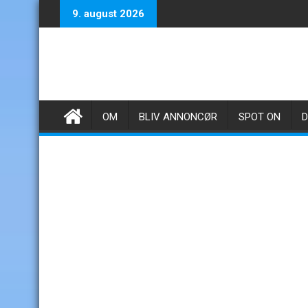
Skip
9. august 2026
to
content
OM
BLIV ANNONCØR
SPOT ON
D