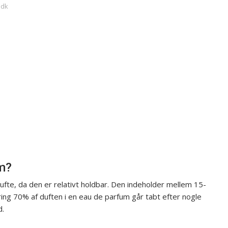
.dk
m?
fte, da den er relativt holdbar. Den indeholder mellem 15-
ring 70% af duften i en eau de parfum går tabt efter nogle
d.