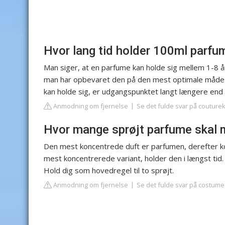
Hvor lang tid holder 100ml parfu
Man siger, at en parfume kan holde sig mellem 1-8 å
man har opbevaret den på den mest optimale måde el
kan holde sig, er udgangspunktet langt længere end
Anmodning om fjernelse
Se det fulde svar på couture
Hvor mange sprøjt parfume skal 
Den mest koncentrede duft er parfumen, derefter 
mest koncentrerede variant, holder den i længst tid.
Hold dig som hovedregel til to sprøjt.
Anmodning om fjernelse
Se det fulde svar på costume