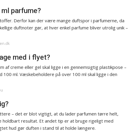
0 ml parfume?
toffer. Derfor kan der være mange duftspor i parfumerne, da
ellige duftnoter gør, at hver enkel parfume bliver utrolig unik –
men.dk
ge med i flyet?
m af creme eller gel skal ligge i en gennemsigtig plastikpose –
d 100 ml. Væskebeholdere på over 100 ml skal ligge i den
eu
ig?
ere – det er blot vigtigt, at du lader parfumen tørre helt,
 holdbart resultat. Et andet tip er at bruge rigeligt med
t hud gør duften i stand til at holde længere.