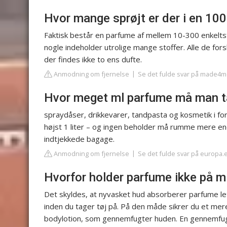
Hvor mange sprøjt er der i en 10
Faktisk består en parfume af mellem 10-300 enkelts
nogle indeholder utrolige mange stoffer. Alle de forsk
der findes ikke to ens dufte.
Anmodning om fjernelse
Se det fulde svar på made4
Hvor meget ml parfume må man ta
spraydåser, drikkevarer, tandpasta og kosmetik i for
højst 1 liter – og ingen beholder må rumme mere en
indtjekkede bagage.
Anmodning om fjernelse
Se det fulde svar på europa.
Hvorfor holder parfume ikke på m
Det skyldes, at nyvasket hud absorberer parfume lett
inden du tager tøj på. På den måde sikrer du et mere
bodylotion, som gennemfugter huden. En gennemfugte