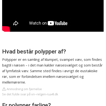
Hvad består polypper af?
Polypper er en samling af klumpet, svampet væv, som findes
bagtil i næsen – i det man kalder næsesvælget og som består
af lymfatisk væv. Samme sted findes i øvrigt de eustakiske
rør, som er forbindelsen imellem næsesvælget og
mellemørerne.
Anmodning om fjernelse
Se det fulde svar på xn--relgen-rua4l.dk
Er polypper farlige?