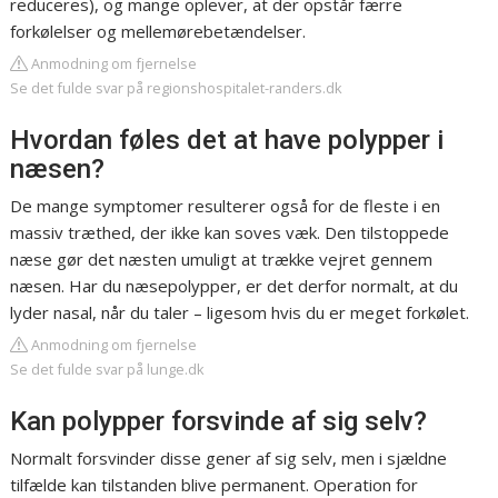
reduceres), og mange oplever, at der opstår færre
forkølelser og mellemørebetændelser.
Anmodning om fjernelse
Se det fulde svar på regionshospitalet-randers.dk
Hvordan føles det at have polypper i
næsen?
De mange symptomer resulterer også for de fleste i en
massiv træthed, der ikke kan soves væk. Den tilstoppede
næse gør det næsten umuligt at trække vejret gennem
næsen. Har du næsepolypper, er det derfor normalt, at du
lyder nasal, når du taler – ligesom hvis du er meget forkølet.
Anmodning om fjernelse
Se det fulde svar på lunge.dk
Kan polypper forsvinde af sig selv?
Normalt forsvinder disse gener af sig selv, men i sjældne
tilfælde kan tilstanden blive permanent. Operation for