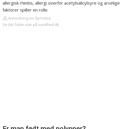
allergisk rhinitis, allergi overfor acetylsalicylsyre og arvelige
faktorer spiller en rolle.
Anmodning om fjernelse
Se det fulde svar på sundhed.dk
Er man født med polypper?