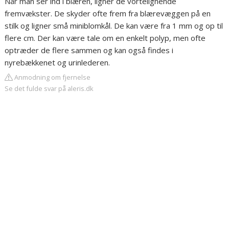
Når man ser ind i blæren, ligner de vortelignende
fremvækster. De skyder ofte frem fra blærevæggen på en
stilk og ligner små miniblomkål. De kan være fra 1 mm og op til
flere cm. Der kan være tale om en enkelt polyp, men ofte
optræder de flere sammen og kan også findes i
nyrebækkenet og urinlederen.
Anmodning om fjernelse
Se det fulde svar på aleris.dk