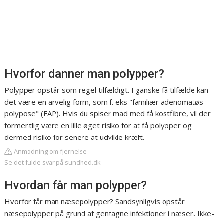
Hvorfor danner man polypper?
Polypper opstår som regel tilfældigt. I ganske få tilfælde kan
det være en arvelig form, som f. eks "familiær adenomatøs
polypose" (FAP). Hvis du spiser mad med få kostfibre, vil der
formentlig være en lille øget risiko for at få polypper og
dermed risiko for senere at udvikle kræft.
Anmodning om fjernelse
Se det fulde svar på sundhed.dk
Hvordan får man polypper?
Hvorfor får man næsepolypper? Sandsynligvis opstår
næsepolypper på grund af gentagne infektioner i næsen. Ikke-