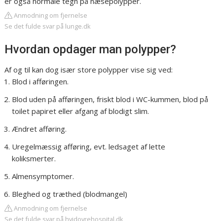
er også normale tegn på næsepolypper.
Anmodning om fjernelse
Se det fulde svar på lunge.dk
Hvordan opdager man polypper?
Af og til kan dog især store polypper vise sig ved:
Blod i afføringen.
Blod uden på afføringen, friskt blod i WC-kummen, blod på
toilet papiret eller afgang af blodigt slim.
Ændret afføring.
Uregelmæssig afføring, evt. ledsaget af lette
koliksmerter.
Almensymptomer.
Bleghed og træthed (blodmangel)
Anmodning om fjernelse
Se det fulde svar på hvidovrehospital.dk