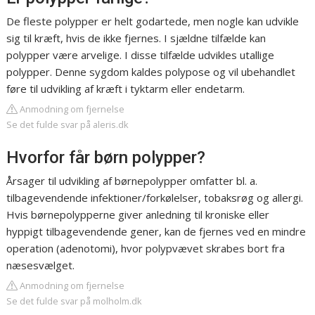
De fleste polypper er helt godartede, men nogle kan udvikle
sig til kræft, hvis de ikke fjernes. I sjældne tilfælde kan
polypper være arvelige. I disse tilfælde udvikles utallige
polypper. Denne sygdom kaldes polypose og vil ubehandlet
føre til udvikling af kræft i tyktarm eller endetarm.
Anmodning om fjernelse
Se det fulde svar på aleris.dk
Hvorfor får børn polypper?
Årsager til udvikling af børnepolypper omfatter bl. a.
tilbagevendende infektioner/forkølelser, tobaksrøg og allergi.
Hvis børnepolypperne giver anledning til kroniske eller
hyppigt tilbagevendende gener, kan de fjernes ved en mindre
operation (adenotomi), hvor polypvævet skrabes bort fra
næsesvælget.
Anmodning om fjernelse
Se det fulde svar på molholm.dk