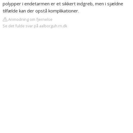
polypper i endetarmen er et sikkert indgreb, men i sjældne
tilfælde kan der opstå komplikationer.
Anmodning om fjernelse
Se det fulde svar på aalborguh.rn.dk