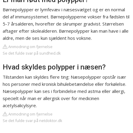
Børnepolypper er lymfevæv i næsesvælget og er en normal
del af immunsystemet. Børnepolypperne vokser fra fødslen til
5-7 årsalderen, hvorefter de skrumper gradvist. Størrelsen
aftager efter skolealderen. Børnepolypper kan man have i alle
aldre, men de ses kun sjældent hos voksne.
Anmodning om fjernelse
Se det fulde svar på sundhed.dk
Hvad skyldes polypper i næsen?
Tilstanden kan skyldes flere ting: Næsepolypper opstår især
hos personer med kronisk bihulebetændelse eller forkølelse.
Næsepolypper kan ses i forbindelse med astma eller allergi,
specielt når man er allergisk over for medicinen
acetylsalicylsyre.
Anmodning om fjernelse
Se det fulde svar på netdoktor.dk