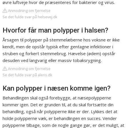
øvre luftveje hvor de præsenteres for bakterier og virus.
Anmodning om fjernelse
Se det fulde svar på helsevej.dk
Hvorfor får man polypper i halsen?
Årsagen til polypper på stemmelæberne hos voksne er ikke
kendt, men de opstår typisk efter gentagne infektioner i
struben og forkert stemmebrug. Hævelse (ødem) opstår
desuden ved langvarig eller massiv tobaksrygning.
Anmodning om fjernelse
Se det fulde svar på aleris.dk
Kan polypper i næsen komme igen?
Behandlingen skal også forebygge, at næsepolypperne
kommer igen. Det er grunden til, at du skal fortsætte din
behandling, også når polypperne ikke er der. Lykkes det at
holde polypperne væk, er behandlingen en succes. Vender
polypperne tilbage, som de nogle gange gør, er det muligt, at