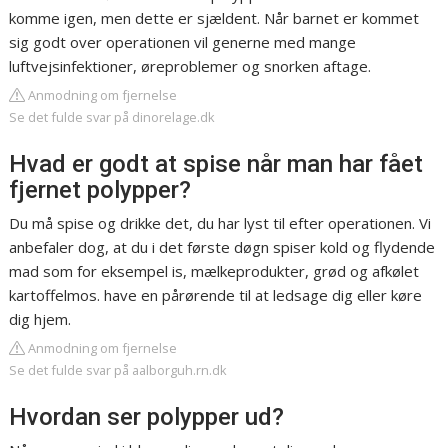
komme igen, men dette er sjældent. Når barnet er kommet
sig godt over operationen vil generne med mange
luftvejsinfektioner, øreproblemer og snorken aftage.
Anmodning om fjernelse
Se det fulde svar på dinorelage.dk
Hvad er godt at spise når man har fået
fjernet polypper?
Du må spise og drikke det, du har lyst til efter operationen. Vi
anbefaler dog, at du i det første døgn spiser kold og flydende
mad som for eksempel is, mælkeprodukter, grød og afkølet
kartoffelmos. have en pårørende til at ledsage dig eller køre
dig hjem.
Anmodning om fjernelse
Se det fulde svar på aalborguh.rn.dk
Hvordan ser polypper ud?