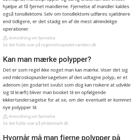
hjælpe at få fjernet mandlerne. Fjernelse af mandler kaldes
også tonsillektomi. Selv om tonsillektomi udføres sjældnere
end tidligere, er det stadig en af de mest almindelige
operationer.
Anmodning om fjernelse
Se det fulde svar på regionshospitalet-randers.dk
Kan man mærke polypper?
Det er som regel ikke noget man kan mærke. Viser det sig
ved mikroskopiundersøgelsen af den udtagne polyp, er et
adenom (en godartet svulst som dog kan risikere at udvikle
sig til kræft) bliver man booket til en opfølgende
kikkertundersøgelse for at se, om der eventuelt er kommet
nye polypper til.
Anmodning om fjernelse
Se det fulde svar på phdanmark.dk
Hvornår må man fjerne polypper på