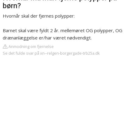
børn?
Hvornår skal der fjernes polypper:
Barnet skal være fyldt 2 år. mellemøret OG polypper, OG
drænanlæggelse er/har været nødvendigt.
Anmodning om fjernelse
Se det fulde svar på xn--relgen-borgergade-trb25a.dk