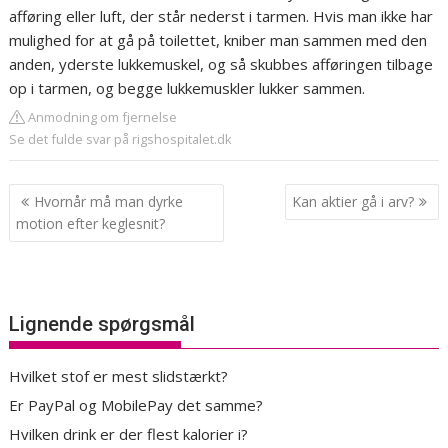
afføring eller luft, der står nederst i tarmen. Hvis man ikke har
mulighed for at gå på toilettet, kniber man sammen med den
anden, yderste lukkemuskel, og så skubbes afføringen tilbage
op i tarmen, og begge lukkemuskler lukker sammen.
Anmodning om fjernelse
Se det fulde svar på rigshospitalet.dk
Indlægsnavigation
Hvornår må man dyrke
Kan aktier gå i arv?
motion efter keglesnit?
Lignende spørgsmål
Hvilket stof er mest slidstærkt?
Er PayPal og MobilePay det samme?
Hvilken drink er der flest kalorier i?