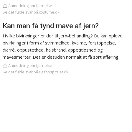
Anmodning om fjernelse
Se det fulde svar på costume.dk
Kan man få tynd mave af jern?
Hvilke bivirkninger er der til jern-behandling? Du kan opleve
bivirkninger i form af svimmelhed, kvalme, forstoppelse,
diarré, oppustethed, halsbrand, appetitløshed og
mavesmerter. Det er desuden normalt at få sort afføring.
Anmodning om fjernelse
Se det fulde svar på rigshospitalet.dk