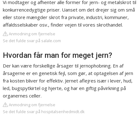
Vi modtager og afhenter alle former for jern- og metalskrot til
konkurrencedygtige priser. Uanset om det drejer sig om små
eller store mængder skrot fra private, industri, kommuner,
affaldsselskaber osv., finder vejen til vores skrothandel.
Anmodning om fjernelse
Se det fulde svar på salale.com
Hvordan får man for meget jern?
Der kan være forskellige årsager til jernophobning. En af
årsagerne er en genetisk fejl, som gør, at optagelsen af jern
fra kosten bliver for effektiv. Jernet aflejres især i lever, hud,
led, bugspytkirtel og hjerte, og har en giftig påvirkning på
organernes celler.
Anmodning om fjernelse
Se det fulde svar på hospitalsenhedmidt.dk