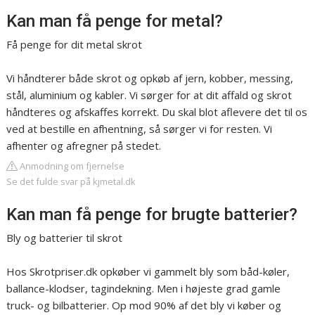
Kan man få penge for metal?
Få penge for dit metal skrot
Vi håndterer både skrot og opkøb af jern, kobber, messing,
stål, aluminium og kabler. Vi sørger for at dit affald og skrot
håndteres og afskaffes korrekt. Du skal blot aflevere det til os
ved at bestille en afhentning, så sørger vi for resten. Vi
afhenter og afregner på stedet.
Anmodning om fjernelse
Se det fulde svar på kjmetal.dk
Kan man få penge for brugte batterier?
Bly og batterier til skrot
Hos Skrotpriser.dk opkøber vi gammelt bly som båd-køler,
ballance-klodser, tagindekning. Men i højeste grad gamle
truck- og bilbatterier. Op mod 90% af det bly vi køber og