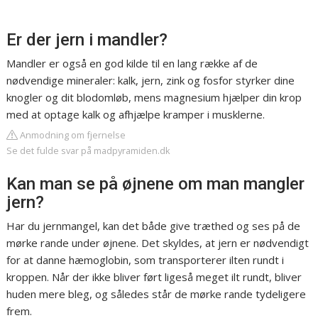
Er der jern i mandler?
Mandler er også en god kilde til en lang række af de
nødvendige mineraler: kalk, jern, zink og fosfor styrker dine
knogler og dit blodomløb, mens magnesium hjælper din krop
med at optage kalk og afhjælpe kramper i musklerne.
Anmodning om fjernelse
Se det fulde svar på madpyramiden.dk
Kan man se på øjnene om man mangler
jern?
Har du jernmangel, kan det både give træthed og ses på de
mørke rande under øjnene. Det skyldes, at jern er nødvendigt
for at danne hæmoglobin, som transporterer ilten rundt i
kroppen. Når der ikke bliver ført ligeså meget ilt rundt, bliver
huden mere bleg, og således står de mørke rande tydeligere
frem.