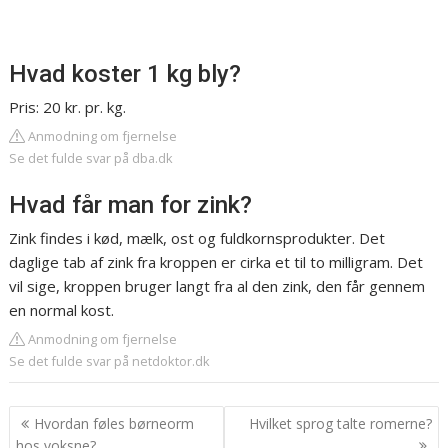
Hvad koster 1 kg bly?
Pris: 20 kr. pr. kg.
Anmodning om fjernelse
Se det fulde svar på dba.dk
Hvad får man for zink?
Zink findes i kød, mælk, ost og fuldkornsprodukter. Det
daglige tab af zink fra kroppen er cirka et til to milligram. Det
vil sige, kroppen bruger langt fra al den zink, den får gennem
en normal kost.
Anmodning om fjernelse
Se det fulde svar på netdoktor.dk
Indlægsnavigation
Hvordan føles børneorm
Hvilket sprog talte romerne?
hos voksne?