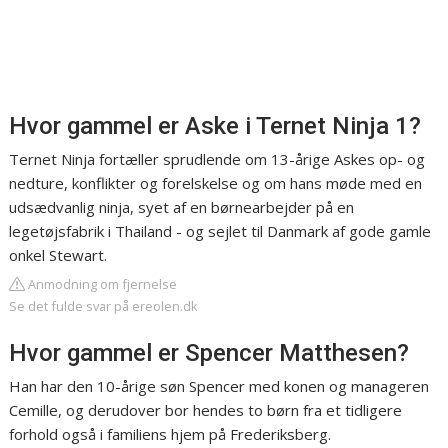
Hvor gammel er Aske i Ternet Ninja 1?
Ternet Ninja fortæller sprudlende om 13-årige Askes op- og
nedture, konflikter og forelskelse og om hans møde med en
udsædvanlig ninja, syet af en børnearbejder på en
legetøjsfabrik i Thailand - og sejlet til Danmark af gode gamle
onkel Stewart.
Anmodning om fjernelse
Se det fulde svar på ereolen.dk
Hvor gammel er Spencer Matthesen?
Han har den 10-årige søn Spencer med konen og manageren
Cemille, og derudover bor hendes to børn fra et tidligere
forhold også i familiens hjem på Frederiksberg.