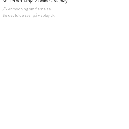
Se Ternet Ninja 2 online - Viaplay.
Anmodning om fjernelse
Se det fulde svar på viaplay.dk