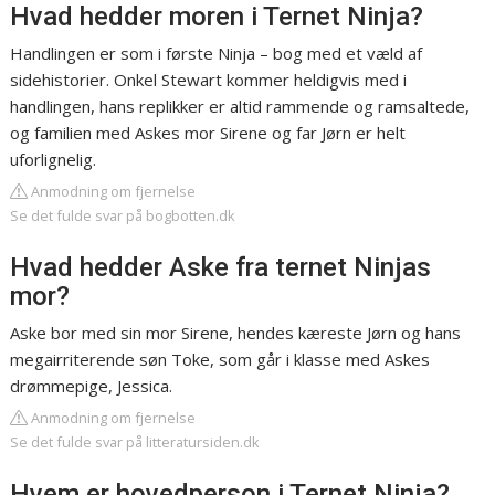
Hvad hedder moren i Ternet Ninja?
Handlingen er som i første Ninja – bog med et væld af
sidehistorier. Onkel Stewart kommer heldigvis med i
handlingen, hans replikker er altid rammende og ramsaltede,
og familien med Askes mor Sirene og far Jørn er helt
uforlignelig.
Anmodning om fjernelse
Se det fulde svar på bogbotten.dk
Hvad hedder Aske fra ternet Ninjas
mor?
Aske bor med sin mor Sirene, hendes kæreste Jørn og hans
megairriterende søn Toke, som går i klasse med Askes
drømmepige, Jessica.
Anmodning om fjernelse
Se det fulde svar på litteratursiden.dk
Hvem er hovedperson i Ternet Ninja?