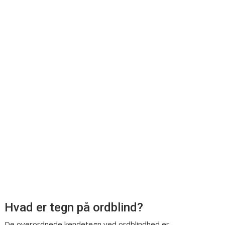
Hvad er tegn på ordblind?
De overordnede kendetegn ved ordblindhed er