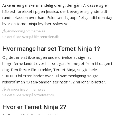
Aske er en ganske almindelig dreng, der går i 7. klasse og er
håbløst forelsket i pigen Jessica, der bevæger sig yndefuldt
rundt i klassen over ham. Fuldstændig uopnåelig, indtil den dag
hvor en ternet ninja krydser Askes vej.
Anmodning om fjernelse
Se det fulde svar på filmcentralen.dk
Hvor mange har set Ternet Ninja 1?
Og det er vist ikke nogen underdrivelse at sige, at
biograferne landet over har set ganske meget frem til dagen i
dag. Den første film i række, Ternet Ninja, solgte hele
900.000 billetter landet over. Til sammenligning solgte
rekordfilmen 'Olsen-banden ser rødt' 1,2 millioner billetter.
Anmodning om fjernelse
Se det fulde svar på tvmidtvest.dk
Hvor er Ternet Ninja 2?