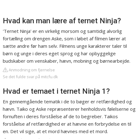
Hvad kan man lære af ternet Ninja?
'Ternet Ninja' er en virkelig morsom og samtidig alvorlig
fortælling om drengen Aske, som i løbet af filmen lærer at
sætte andre før ham selv. Filmens unge karakterer taler til
børn og unge i deres eget sprog og har opbyggelige
budskaber om venskaber, hævn, mobning og børnearbejde.
Anmodning om fjernelse
Se det fulde svar på mitcfu.dk
Hvad er temaet i ternet Ninja 1?
En gennemgående tematik i de to bøger er retfærdighed og
hævn. Taiko og Aske repræsenterer henholdsvis følelserne og
fornuften i deres forståelse af de to begreber. Taikos
forståelse af retfærdighed er at hævne en forbrydelse en til
en. Det vil sige, at et mord hævnes med et mord.