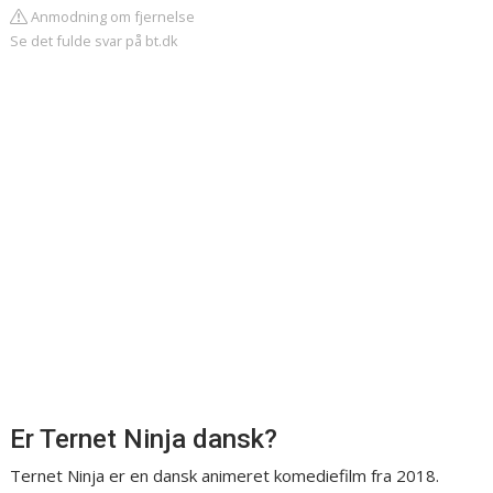
Anmodning om fjernelse
Se det fulde svar på bt.dk
Er Ternet Ninja dansk?
Ternet Ninja er en dansk animeret komediefilm fra 2018.