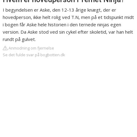
I begyndelsen er Aske, den 12-13 årige knægt, der er
hovedperson, ikke helt rolig ved T.N, men på et tidspunkt midt
i bogen får Aske hele historien i den ternede ninjas egen
version. Da Aske stod ved sin cykel efter skoletid, var han helt
rundt på gulvet.
Anmodning om fjernelse
Se det fulde svar på bogbotten.dk