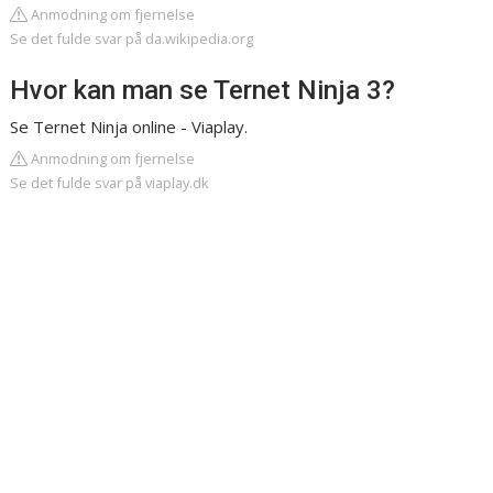
Anmodning om fjernelse
Se det fulde svar på da.wikipedia.org
Hvor kan man se Ternet Ninja 3?
Se Ternet Ninja online - Viaplay.
Anmodning om fjernelse
Se det fulde svar på viaplay.dk