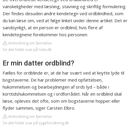
vanskeligheder med læsning, stavning og skriftlig formulering.
Der findes desuden andre kendetegn ved ordblindhed, som
du kan læse om, ved at følge linket under denne artikel. Det er
sandsynligt, at en person er ordblind, hvis flere af
kendetegnene forekommer hos personen.
Anmodning om fjernelse
Se det fulde svar på nota.dk
Er min datter ordblind?
Fælles for ordblinde er, at de har svært ved at knytte lyde til
bogstaverne. De har problemer med opfattelsen,
hukommelsen og bearbejdningen af ords lyd – både i
korttidshukommelsen og i ordforrådet. Når en ordblind skal
læse, opleves det ofte, som om bogstaverne hopper eller
flyder sammen, siger Carsten Elbro.
Anmodning om fjernelse
Se det fulde svar på sygeforsikring.dk