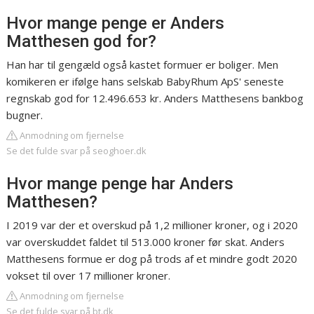
Hvor mange penge er Anders
Matthesen god for?
Han har til gengæld også kastet formuer er boliger. Men
komikeren er ifølge hans selskab BabyRhum ApS' seneste
regnskab god for 12.496.653 kr. Anders Matthesens bankbog
bugner.
Anmodning om fjernelse
Se det fulde svar på seoghoer.dk
Hvor mange penge har Anders
Matthesen?
I 2019 var der et overskud på 1,2 millioner kroner, og i 2020
var overskuddet faldet til 513.000 kroner før skat. Anders
Matthesens formue er dog på trods af et mindre godt 2020
vokset til over 17 millioner kroner.
Anmodning om fjernelse
Se det fulde svar på bt.dk