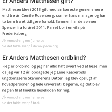
Er Anders Matthesen gift?
Matthesen blev i 2013 gift med sin kæreste gennem mere
end tre år, Cemille Rosenberg, som er hans manager og har
to børn fra et tidligere forhold. Sammen har de sønnen
Spencer fra foråret 2011. Parret bor i en villa på
Frederiksberg.
Anmodning om fjernelse
Se det fulde svar på da.wikipedia.org
Er Anders Matthesen ordblind?
»Jeg er ordblind, og jeg har altid haft svært ved at læse, men
da jeg var 12 år, opdagede jeg Lene Kaaberbøls
ungdomsserie Skammerens Datter. Jeg blev opslugt af
hovedpersonen og hele universet i bøgerne, og det blev
nøglen til at knække læsekoden for mig.
Anmodning om fjernelse
Se det fulde svar på bt.dk