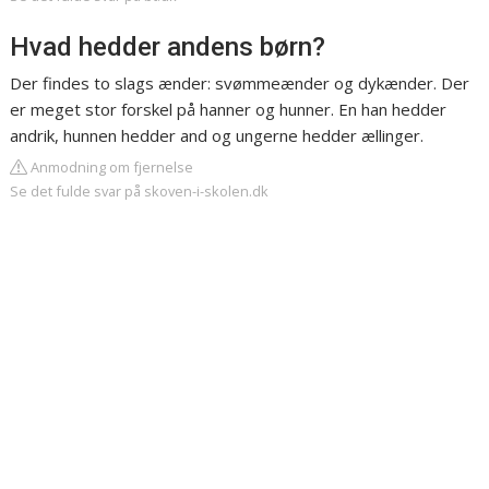
Hvad hedder andens børn?
Der findes to slags ænder: svømmeænder og dykænder. Der
er meget stor forskel på hanner og hunner. En han hedder
andrik, hunnen hedder and og ungerne hedder ællinger.
Anmodning om fjernelse
Se det fulde svar på skoven-i-skolen.dk