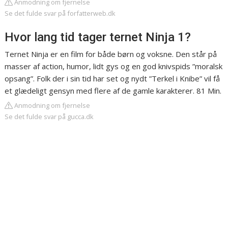
Anmodning om fjernelse
Se det fulde svar på forfatterweb.dk
Hvor lang tid tager ternet Ninja 1?
Ternet Ninja er en film for både børn og voksne. Den står på
masser af action, humor, lidt gys og en god knivspids ”moralsk
opsang”. Folk der i sin tid har set og nydt ”Terkel i Knibe” vil få
et glædeligt gensyn med flere af de gamle karakterer. 81 Min.
Anmodning om fjernelse
Se det fulde svar på gucca.dk