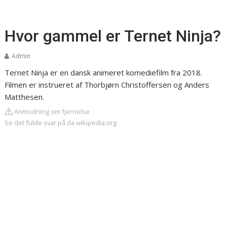
Hvor gammel er Ternet Ninja?
Admin
Ternet Ninja er en dansk animeret komediefilm fra 2018.
Filmen er instrueret af Thorbjørn Christoffersen og Anders
Matthesen.
Anmodning om fjernelse
Se det fulde svar på da.wikipedia.org