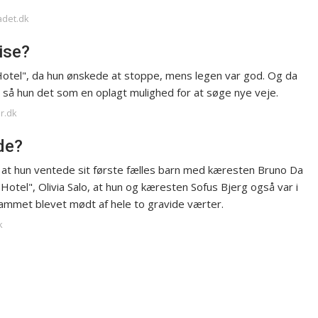
adet.dk
ise?
ise Hotel", da hun ønskede at stoppe, mens legen var god. Og da
n, så hun det som en oplagt mulighed for at søge nye veje.
r.dk
de?
 at hun ventede sit første fælles barn med kæresten Bruno Da
tel", Olivia Salo, at hun og kæresten Sofus Bjerg også var i
ammet blevet mødt af hele to gravide værter.
k