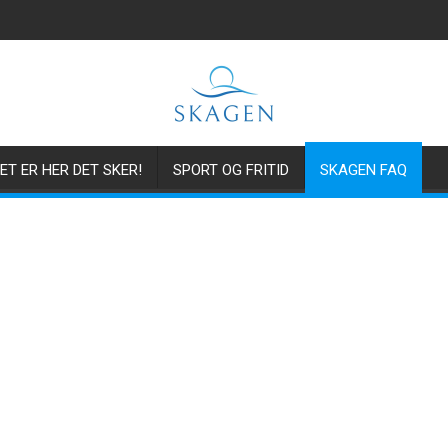
ET ER HER DET SKER!
SPORT OG FRITID
SKAGEN FAQ