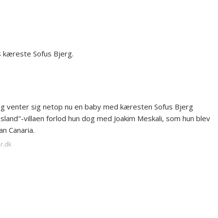
s kæreste Sofus Bjerg.
ro og venter sig netop nu en baby med kæresten Sofus Bjerg
and"-villaen forlod hun dog med Joakim Meskali, som hun blev
n Canaria.
r.dk