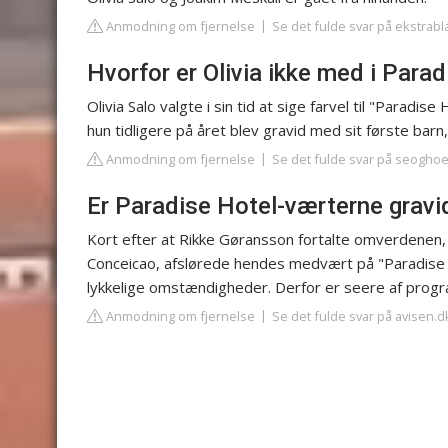
Anmodning om fjernelse
Se det fulde svar på ekstrabl
Hvorfor er Olivia ikke med i Parad
Olivia Salo valgte i sin tid at sige farvel til "Parad
hun tidligere på året blev gravid med sit første bar
Anmodning om fjernelse
Se det fulde svar på seoghoe
Er Paradise Hotel-værterne gravi
Kort efter at Rikke Gøransson fortalte omverdenen,
Conceicao, afslørede hendes medvært på "Paradise Ho
lykkelige omstændigheder. Derfor er seere af progr
Anmodning om fjernelse
Se det fulde svar på avisen.d