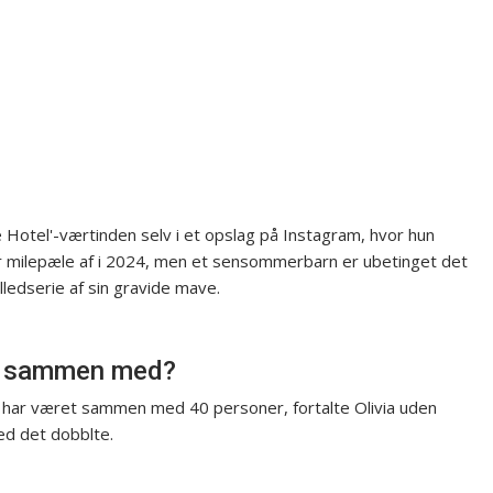
se Hotel'-værtinden selv i et opslag på Instagram, hvor hun
ar milepæle af i 2024, men et sensommerbarn er ubetinget det
lledserie af sin gravide mave.
et sammen med?
an har været sammen med 40 personer, fortalte Olivia uden
d det dobblte.