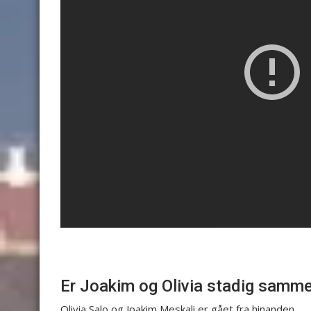
Er Joakim og Olivia stadig samm
Olivia Salo og Joakim Meskali er gået fra hinanden.