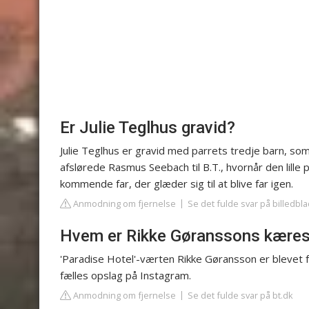
Er Julie Teglhus gravid?
Julie Teglhus er gravid med parrets tredje barn, som 
afslørede Rasmus Seebach til B.T., hvornår den lille p
kommende far, der glæder sig til at blive far igen.
Anmodning om fjernelse
Se det fulde svar på billedbl
Hvem er Rikke Gøranssons kæres
'Paradise Hotel'-værten Rikke Gøransson er blevet f
fælles opslag på Instagram.
Anmodning om fjernelse
Se det fulde svar på bt.dk