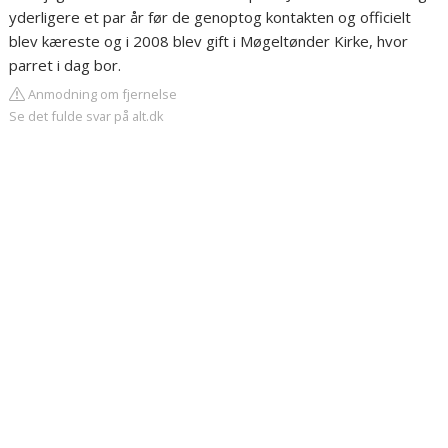
yderligere et par år før de genoptog kontakten og officielt
blev kæreste og i 2008 blev gift i Møgeltønder Kirke, hvor
parret i dag bor.
Anmodning om fjernelse
Se det fulde svar på alt.dk