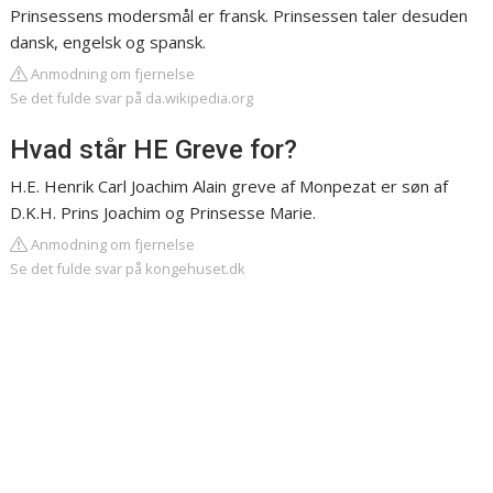
Prinsessens modersmål er fransk. Prinsessen taler desuden
dansk, engelsk og spansk.
Anmodning om fjernelse
Se det fulde svar på da.wikipedia.org
Hvad står HE Greve for?
H.E. Henrik Carl Joachim Alain greve af Monpezat er søn af
D.K.H. Prins Joachim og Prinsesse Marie.
Anmodning om fjernelse
Se det fulde svar på kongehuset.dk