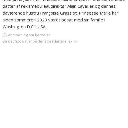
datter af reklamebureaudirektør Alain Cavallier og dennes
daværende hustru Françoise Grassiot. Prinsesse Marie har
siden sommeren 2023 været bosat med sin familie i
Washington D.C. i USA.
Anmodning om fjernelse
Se det fulde svar på denstoredanske.lex.dk