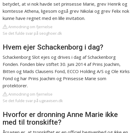
betydet, at vi nok havde set prinsesse Marie, grev Henrik og
komtesse Athena, ligesom også grev Nikolai og grev Felix nok
kunne have regnet med en lille invitation.
Anmodning om fjernelse
Se det fulde svar på seoghoer.dk
Hvem ejer Schackenborg i dag?
Schackenborg Slot ejes og drives i dag af Schackenborg
Fonden. Fonden blev stiftet 30. juni 2014 af Prins Joachim,
Bitten og Mads Clausens Fond, ECCO Holding A/S og Ole Kirks
Fond og har Prins Joachim og Prinsesse Marie som
protektorer.
Anmodning om fjernelse
Se det fulde svar på ugeavisen.dk
Hvorfor er dronning Anne Marie ikke
med til tronskifte?
Årsagen er, at tronskiftet er en officiel begivenhed og ikke en