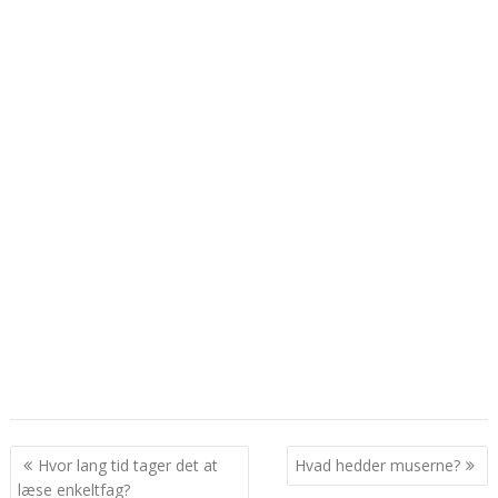
Indlægsnavigation
Hvor lang tid tager det at
Hvad hedder muserne?
læse enkeltfag?