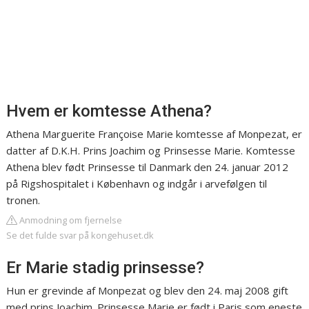
Hvem er komtesse Athena?
Athena Marguerite Françoise Marie komtesse af Monpezat, er
datter af D.K.H. Prins Joachim og Prinsesse Marie. Komtesse
Athena blev født Prinsesse til Danmark den 24. januar 2012
på Rigshospitalet i København og indgår i arvefølgen til
tronen.
Anmodning om fjernelse
Se det fulde svar på kongehuset.dk
Er Marie stadig prinsesse?
Hun er grevinde af Monpezat og blev den 24. maj 2008 gift
med prins Joachim. Prinsesse Marie er født i Paris som eneste