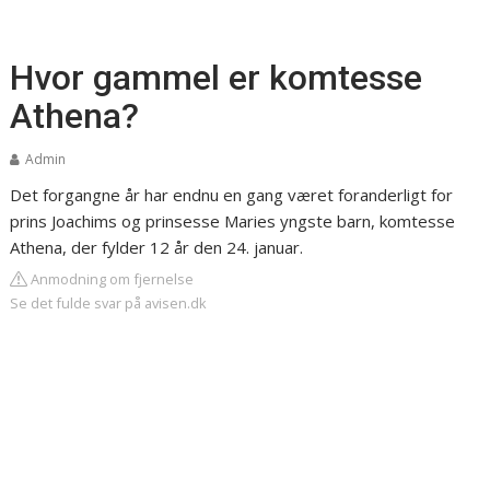
Hvor gammel er komtesse
Athena?
Admin
Det forgangne år har endnu en gang været foranderligt for
prins Joachims og prinsesse Maries yngste barn, komtesse
Athena, der fylder 12 år den 24. januar.
Anmodning om fjernelse
Se det fulde svar på avisen.dk