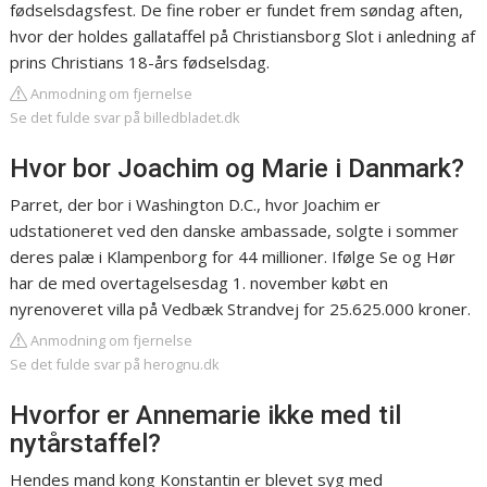
fødselsdagsfest. De fine rober er fundet frem søndag aften,
hvor der holdes gallataffel på Christiansborg Slot i anledning af
prins Christians 18-års fødselsdag.
Anmodning om fjernelse
Se det fulde svar på billedbladet.dk
Hvor bor Joachim og Marie i Danmark?
Parret, der bor i Washington D.C., hvor Joachim er
udstationeret ved den danske ambassade, solgte i sommer
deres palæ i Klampenborg for 44 millioner. Ifølge Se og Hør
har de med overtagelsesdag 1. november købt en
nyrenoveret villa på Vedbæk Strandvej for 25.625.000 kroner.
Anmodning om fjernelse
Se det fulde svar på herognu.dk
Hvorfor er Annemarie ikke med til
nytårstaffel?
Hendes mand kong Konstantin er blevet syg med