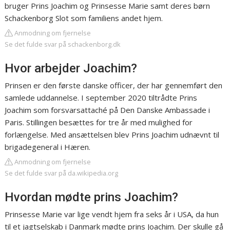
bruger Prins Joachim og Prinsesse Marie samt deres børn
Schackenborg Slot som familiens andet hjem.
Anmodning om fjernelse
Se det fulde svar på schackenborg.dk
Hvor arbejder Joachim?
Prinsen er den første danske officer, der har gennemført den
samlede uddannelse. I september 2020 tiltrådte Prins
Joachim som forsvarsattaché på Den Danske Ambassade i
Paris. Stillingen besættes for tre år med mulighed for
forlængelse. Med ansættelsen blev Prins Joachim udnævnt til
brigadegeneral i Hæren.
Anmodning om fjernelse
Se det fulde svar på da.wikipedia.org
Hvordan mødte prins Joachim?
Prinsesse Marie var lige vendt hjem fra seks år i USA, da hun
til et jagtselskab i Danmark mødte prins Joachim. Der skulle gå