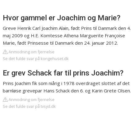
Hvor gammel er Joachim og Marie?
Greve Henrik Carl Joachim Alain, født Prins til Danmark den 4.
maj 2009 og H.E. Komtesse Athena Marguerite Françoise
Marie, født Prinsesse til Danmark den 24. januar 2012.
Anmodning om fjernelse
Se det fulde svar på kongehuset.dk
Er grev Schack far til prins Joachim?
Prins Joachim fik som niårig i 1978 overdraget slottet af det
barnløse grevepar Hans Schack den 6. og Karin Grete Olsen.
Anmodning om fjernelse
Se det fulde svar på tvsyd.dk