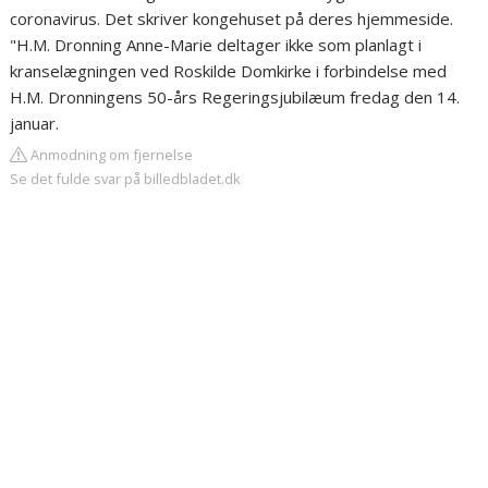
coronavirus. Det skriver kongehuset på deres hjemmeside.
"H.M. Dronning Anne-Marie deltager ikke som planlagt i
kranselægningen ved Roskilde Domkirke i forbindelse med
H.M. Dronningens 50-års Regeringsjubilæum fredag den 14.
januar.
Anmodning om fjernelse
Se det fulde svar på billedbladet.dk