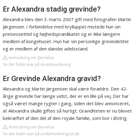
Er Alexandra stadig grevinde?
Alexandra blev den 3. marts 2007 gift med fotografen Martin
Jørgensen. I forbindelse med brylluppet mistede hun sin
prinsessetitel og højhedsprædikatet og er ikke længere
medlem af kongehuset. Hun har sin personlige grevindetitel
og er medlem af den danske adelsstand.
Anmodning om fjernelse
Se det fulde svar på da.wikipedia.org
Er Grevinde Alexandra gravid?
Alexandra og Martin Jørgensen skal være forældre. Den 42-
årige grevinde har længe vidst, der er en lille på vej. Der har
også været mange rygter i gang, siden det blev annonceret,
at Alexandra skulle giftes så hurtigt. Graviditeten er nu blevet
bekræftet af den del af den royale familie, som bor i Østrig.
Anmodning om fjernelse
Se det fulde svar på underholdning.tv2.dk