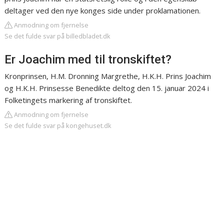
deltager ved den nye konges side under proklamationen.
Anmodning om fjernelse
Se det fulde svar på billedbladet.dk
Er Joachim med til tronskiftet?
Kronprinsen, H.M. Dronning Margrethe, H.K.H. Prins Joachim
og H.K.H. Prinsesse Benedikte deltog den 15. januar 2024 i
Folketingets markering af tronskiftet.
Anmodning om fjernelse
Se det fulde svar på kongehuset.dk