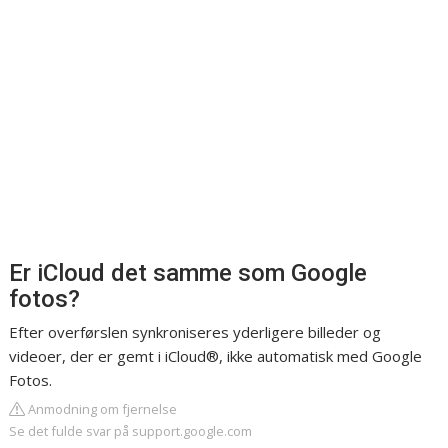
Er iCloud det samme som Google
fotos?
Efter overførslen synkroniseres yderligere billeder og
videoer, der er gemt i iCloud®, ikke automatisk med Google
Fotos.
Anmodning om fjernelse
Se det fulde svar på support.google.com