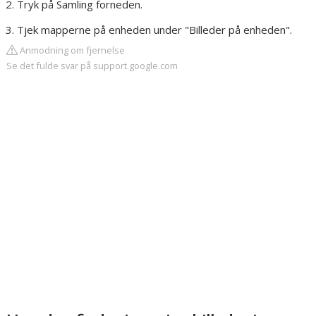
Tryk på Samling forneden.
Tjek mapperne på enheden under "Billeder på enheden".
Anmodning om fjernelse
Se det fulde svar på support.google.com