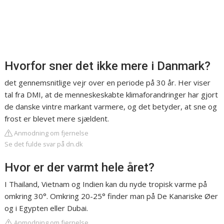
Hvorfor sner det ikke mere i Danmark?
det gennemsnitlige vejr over en periode på 30 år. Her viser
tal fra DMI, at de menneskeskabte klimaforandringer har gjort
de danske vintre markant varmere, og det betyder, at sne og
frost er blevet mere sjældent.
Anmodning om fjernelse
Se det fulde svar på dn.dk
Hvor er der varmt hele året?
I Thailand, Vietnam og Indien kan du nyde tropisk varme på
omkring 30°. Omkring 20-25° finder man på De Kanariske Øer
og i Egypten eller Dubai.
Anmodning om fjernelse