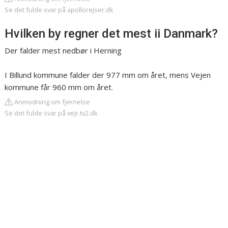
Se det fulde svar på apollorejser.dk
Hvilken by regner det mest ii Danmark?
Der falder mest nedbør i Herning
I Billund kommune falder der 977 mm om året, mens Vejen
kommune får 960 mm om året.
Anmodning om fjernelse
Se det fulde svar på vejr.tv2.dk