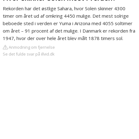
Rekorden har det østlige Sahara, hvor Solen skinner 4300
timer om året ud af omkring 4450 mulige. Det mest solrige
beboede sted i verden er Yuma i Arizona med 4055 soltimer
om året – 91 procent af det mulige. I Danmark er rekorden fra
1947, hvor der over hele året blev målt 1878 timers sol.
Anmodning om fjernelse
Se det fulde svar på illvid.dk