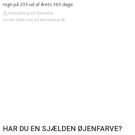
regn på 235 ud af årets 365 dage.
Anmodning om fjernelse
Se det fulde svar på klimadebat.dk
HAR DU EN SJÆLDEN ØJENFARVE?