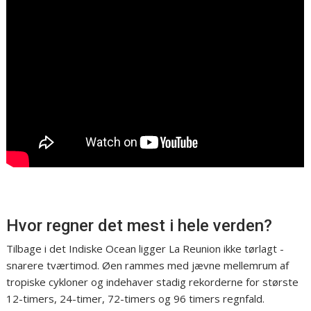
Hvor regner det mest i hele verden?
Tilbage i det Indiske Ocean ligger La Reunion ikke tørlagt -
snarere tværtimod. Øen rammes med jævne mellemrum af
tropiske cykloner og indehaver stadig rekorderne for største
12-timers, 24-timer, 72-timers og 96 timers regnfald.