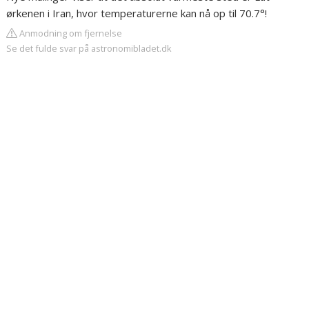
ørkenen i Iran, hvor temperaturerne kan nå op til 70.7°!
Anmodning om fjernelse
Se det fulde svar på astronomibladet.dk