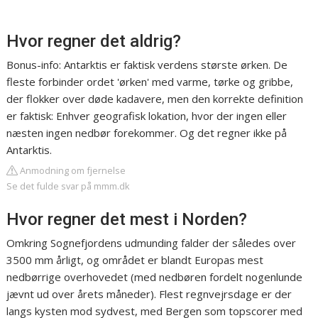
Hvor regner det aldrig?
Bonus-info: Antarktis er faktisk verdens største ørken. De
fleste forbinder ordet 'ørken' med varme, tørke og gribbe,
der flokker over døde kadavere, men den korrekte definition
er faktisk: Enhver geografisk lokation, hvor der ingen eller
næsten ingen nedbør forekommer. Og det regner ikke på
Antarktis.
Anmodning om fjernelse
Se det fulde svar på mmm.dk
Hvor regner det mest i Norden?
Omkring Sognefjordens udmunding falder der således over
3500 mm årligt, og området er blandt Europas mest
nedbørrige overhovedet (med nedbøren fordelt nogenlunde
jævnt ud over årets måneder). Flest regnvejrsdage er der
langs kysten mod sydvest, med Bergen som topscorer med