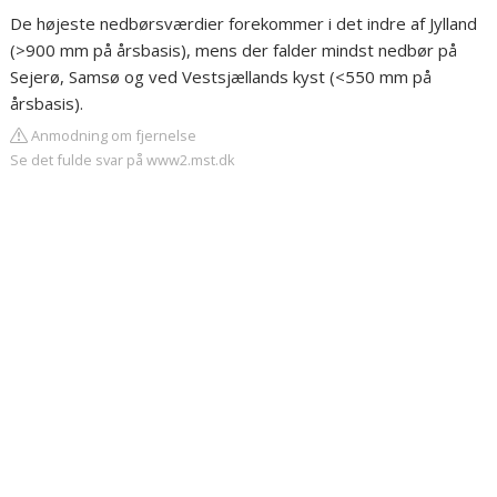
De højeste nedbørsværdier forekommer i det indre af Jylland
(>900 mm på årsbasis), mens der falder mindst nedbør på
Sejerø, Samsø og ved Vestsjællands kyst (<550 mm på
årsbasis).
Anmodning om fjernelse
Se det fulde svar på www2.mst.dk