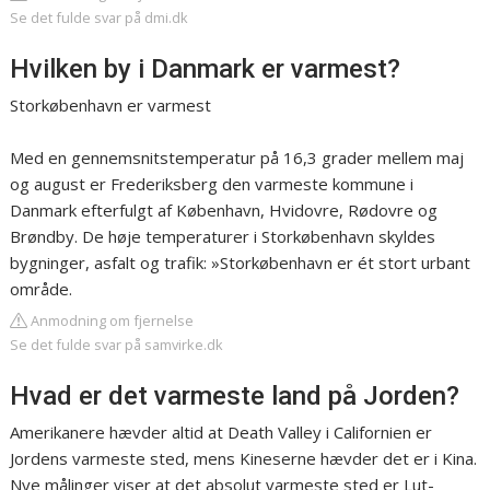
Se det fulde svar på dmi.dk
Hvilken by i Danmark er varmest?
Storkøbenhavn er varmest
Med en gennemsnitstemperatur på 16,3 grader mellem maj
og august er Frederiksberg den varmeste kommune i
Danmark efterfulgt af København, Hvidovre, Rødovre og
Brøndby. De høje temperaturer i Storkøbenhavn skyldes
bygninger, asfalt og trafik: »Storkøbenhavn er ét stort urbant
område.
Anmodning om fjernelse
Se det fulde svar på samvirke.dk
Hvad er det varmeste land på Jorden?
Amerikanere hævder altid at Death Valley i Californien er
Jordens varmeste sted, mens Kineserne hævder det er i Kina.
Nye målinger viser at det absolut varmeste sted er Lut-