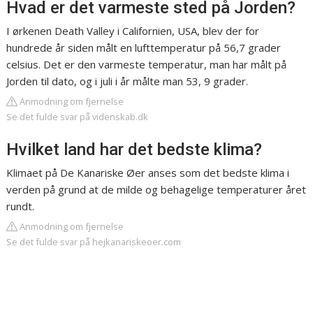
Hvad er det varmeste sted på Jorden?
I ørkenen Death Valley i Californien, USA, blev der for
hundrede år siden målt en lufttemperatur på 56,7 grader
celsius. Det er den varmeste temperatur, man har målt på
Jorden til dato, og i juli i år målte man 53, 9 grader.
Anmodning om fjernelse
Se det fulde svar på videnskab.dk
Hvilket land har det bedste klima?
Klimaet på De Kanariske Øer anses som det bedste klima i
verden på grund at de milde og behagelige temperaturer året
rundt.
Anmodning om fjernelse
Se det fulde svar på hejkanariskeoer.com