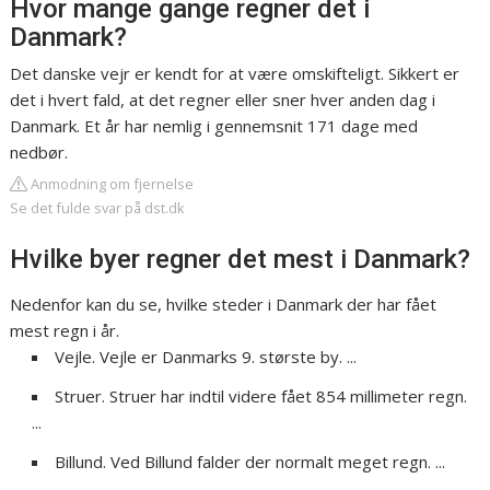
Hvor mange gange regner det i
Danmark?
Det danske vejr er kendt for at være omskifteligt. Sikkert er
det i hvert fald, at det regner eller sner hver anden dag i
Danmark. Et år har nemlig i gennemsnit 171 dage med
nedbør.
Anmodning om fjernelse
Se det fulde svar på dst.dk
Hvilke byer regner det mest i Danmark?
Nedenfor kan du se, hvilke steder i Danmark der har fået
mest regn i år.
Vejle. Vejle er Danmarks 9. største by. ...
Struer. Struer har indtil videre fået 854 millimeter regn.
...
Billund. Ved Billund falder der normalt meget regn. ...