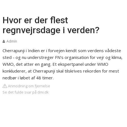
Hvor er der flest
regnvejrsdage i verden?
Admin
Cherrapunji i Indien er i forvejen kendt som verdens vådeste
sted - og nu understreger FN's organisation for vejr og klima,
WMO, det atter en gang. Et ekspertpanel under WMO
konkluderer, at Cherrapunji skal tilskrives rekorden for mest
nedbør i løbet af 48 timer.
Anmodning om fjernelse
Se det fulde svar på dmi.dk