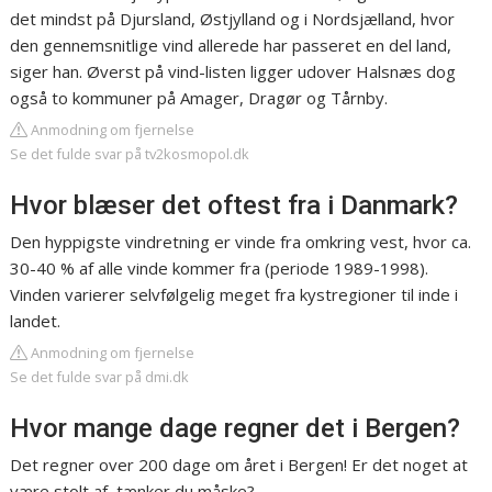
det mindst på Djursland, Østjylland og i Nordsjælland, hvor
den gennemsnitlige vind allerede har passeret en del land,
siger han. Øverst på vind-listen ligger udover Halsnæs dog
også to kommuner på Amager, Dragør og Tårnby.
Anmodning om fjernelse
Se det fulde svar på tv2kosmopol.dk
Hvor blæser det oftest fra i Danmark?
Den hyppigste vindretning er vinde fra omkring vest, hvor ca.
30-40 % af alle vinde kommer fra (periode 1989-1998).
Vinden varierer selvfølgelig meget fra kystregioner til inde i
landet.
Anmodning om fjernelse
Se det fulde svar på dmi.dk
Hvor mange dage regner det i Bergen?
Det regner over 200 dage om året i Bergen! Er det noget at
være stolt af, tænker du måske?