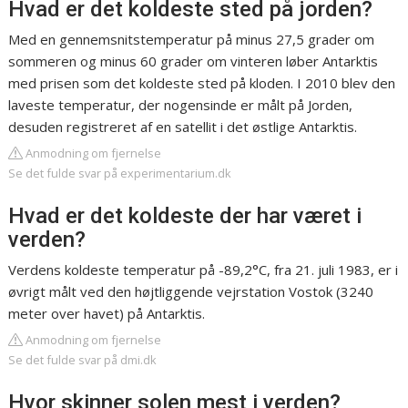
Hvad er det koldeste sted på jorden?
Med en gennemsnitstemperatur på minus 27,5 grader om
sommeren og minus 60 grader om vinteren løber Antarktis
med prisen som det koldeste sted på kloden. I 2010 blev den
laveste temperatur, der nogensinde er målt på Jorden,
desuden registreret af en satellit i det østlige Antarktis.
Anmodning om fjernelse
Se det fulde svar på experimentarium.dk
Hvad er det koldeste der har været i
verden?
Verdens koldeste temperatur på -89,2°C, fra 21. juli 1983, er i
øvrigt målt ved den højtliggende vejrstation Vostok (3240
meter over havet) på Antarktis.
Anmodning om fjernelse
Se det fulde svar på dmi.dk
Hvor skinner solen mest i verden?