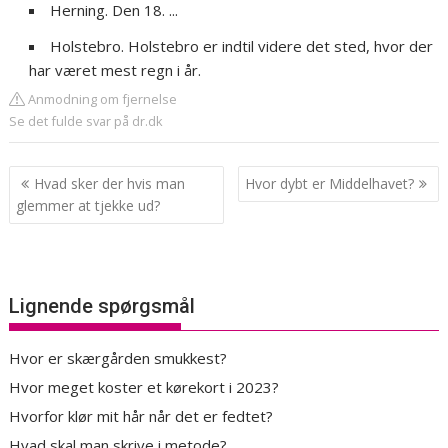
Herning. Den 18. ...
Holstebro. Holstebro er indtil videre det sted, hvor der
har været mest regn i år.
Anmodning om fjernelse
Se det fulde svar på dr.dk
Indlægsnavigation
Hvad sker der hvis man
Hvor dybt er Middelhavet?
glemmer at tjekke ud?
Lignende spørgsmål
Hvor er skærgården smukkest?
Hvor meget koster et kørekort i 2023?
Hvorfor klør mit hår når det er fedtet?
Hvad skal man skrive i metode?