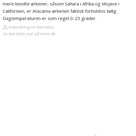
mere kendte ørkener, såsom Sahara i Afrika og Mojave i
Californien, er Atacama-ørkenen faktisk forholdvis kølig.
Dagtemperaturen er som regel 0-25 grader.
Anmodning om fjernelse
Se det fulde svar på mmm.dk