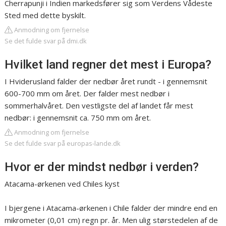
Cherrapunji i Indien markedsfører sig som Verdens Vådeste
Sted med dette byskilt.
Anmodning om fjernelse
Se det fulde svar på dmi.dk
Hvilket land regner det mest i Europa?
I Hviderusland falder der nedbør året rundt - i gennemsnit
600-700 mm om året. Der falder mest nedbør i
sommerhalvåret. Den vestligste del af landet får mest
nedbør: i gennemsnit ca. 750 mm om året.
Anmodning om fjernelse
Se det fulde svar på europas-lande.dk
Hvor er der mindst nedbør i verden?
Atacama-ørkenen ved Chiles kyst
I bjergene i Atacama-ørkenen i Chile falder der mindre end en
mikrometer (0,01 cm) regn pr. år. Men ulig størstedelen af de