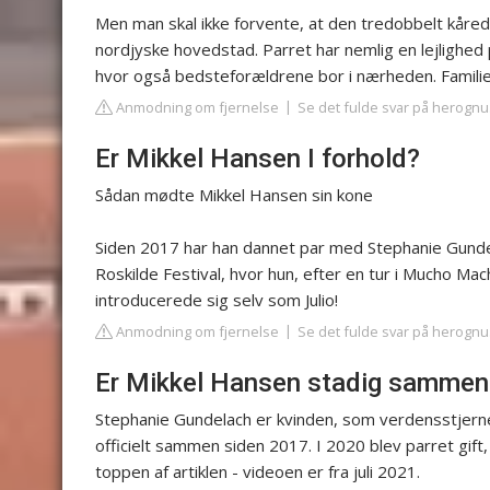
Men man skal ikke forvente, at den tredobbelt kåred
nordjyske hovedstad. Parret har nemlig en lejlighed
hvor også bedsteforældrene bor i nærheden. Familieh
Anmodning om fjernelse
Se det fulde svar på herognu
Er Mikkel Hansen I forhold?
Sådan mødte Mikkel Hansen sin kone
Siden 2017 har han dannet par med Stephanie Gundel
Roskilde Festival, hvor hun, efter en tur i Mucho M
introducerede sig selv som Julio!
Anmodning om fjernelse
Se det fulde svar på herognu
Er Mikkel Hansen stadig sammen
Stephanie Gundelach er kvinden, som verdensstjerne
officielt sammen siden 2017. I 2020 blev parret gif
toppen af artiklen - videoen er fra juli 2021.