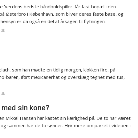
e 'verdens bedste håndboldspiller' får fast bopæl i den
 på Østerbro i København, som bliver deres faste base, og
ensyn er da også en del af årsagen til flytningen.
.dk
ach, som han mødte en tidlig morgen, klokken fire, på
acho-baren, iført mexicanerhat og overskæg tegnet med tus,
.dk
 med sin kone?
n Mikkel Hansen har kastet sin kærlighed på. De to har været
t, og sammen har de to sønner. Hør mere om parret i videoen i