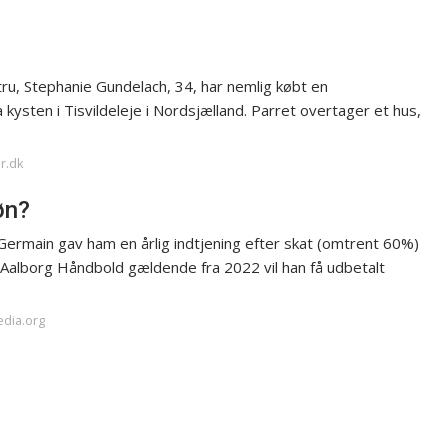
ru, Stephanie Gundelach, 34, har nemlig købt en
kysten i Tisvildeleje i Nordsjælland. Parret overtager et hus,
r.dk
øn?
Germain gav ham en årlig indtjening efter skat (omtrent 60%)
d Aalborg Håndbold gældende fra 2022 vil han få udbetalt
edia.org