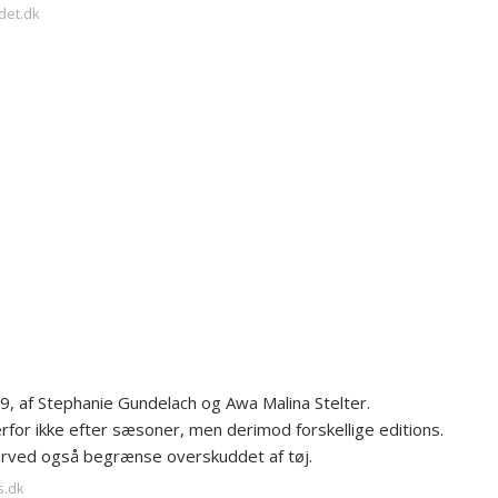
adet.dk
, af Stephanie Gundelach og Awa Malina Stelter.
for ikke efter sæsoner, men derimod forskellige editions.
erved også begrænse overskuddet af tøj.
s.dk