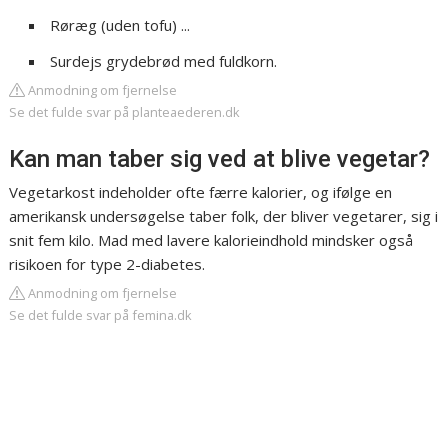
Røræg (uden tofu) ...
Surdejs grydebrød med fuldkorn.
Anmodning om fjernelse
Se det fulde svar på planteaederen.dk
Kan man taber sig ved at blive vegetar?
Vegetarkost indeholder ofte færre kalorier, og ifølge en
amerikansk undersøgelse taber folk, der bliver vegetarer, sig i
snit fem kilo. Mad med lavere kalorieindhold mindsker også
risikoen for type 2-diabetes.
Anmodning om fjernelse
Se det fulde svar på femina.dk