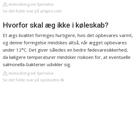
Anmodning om fjernelse
Se det fulde svar på arlapro.com
Hvorfor skal æg ikke i køleskab?
Et ægs kvalitet forringes hurtigere, hvis det opbevares varmt,
og denne forringelse mindskes altså, når ægget opbevares
under 12°C. Det giver således en bedre fødevaresikkerhed,
da køligere temperaturer mindsker risikoen for, at eventuelle
salmonella-bakterier udvikler sig.
Anmodning om fjernelse
Se det fulde svar på spisbedre.dk