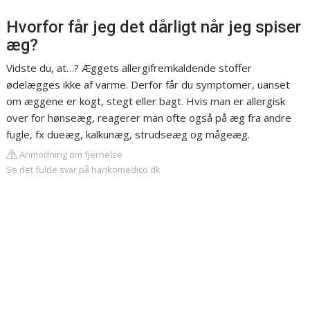
Hvorfor får jeg det dårligt når jeg spiser
æg?
Vidste du, at…? Æggets allergifremkaldende stoffer
ødelægges ikke af varme. Derfor får du symptomer, uanset
om æggene er kogt, stegt eller bagt. Hvis man er allergisk
over for hønseæg, reagerer man ofte også på æg fra andre
fugle, fx dueæg, kalkunæg, strudseæg og mågeæg.
Anmodning om fjernelse
Se det fulde svar på hankomedico.dk