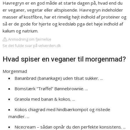
Havregryn er en god måde at starte dagen på, hvad end du
er veganer, vegetar eller altspisende. Havregryn indeholder
masser af kostfibre, har et rimelig højt indhold af proteiner og
så er de gode for hjerte og kredsløb pga det høje indhold af
kalium og natrium.
Anmodning om fjernelse
Se det fulde svar på velverden.dk
Hvad spiser en veganer til morgenmad?
Morgenmad
Bananbrød (banankage) uden tilsat sukker. ...
Bomstærk “Trøffel” Bønnebrownie. ...
Granola med banan & kokos. ...
Kokos chiagrød med hindbærkompot og ristede
mandler. ...
Nicecream – sådan opnår du den perfekte konsistens. ...