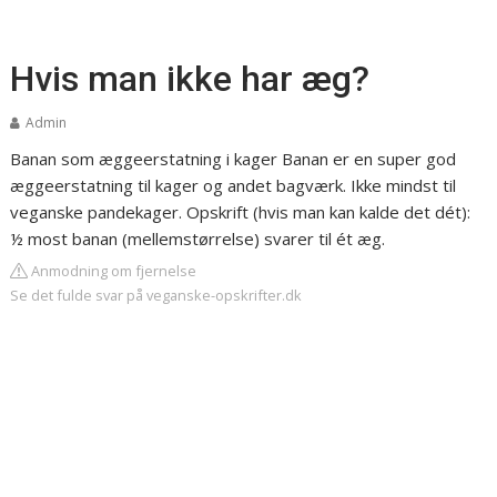
Hvis man ikke har æg?
Admin
Banan som æggeerstatning i kager
Banan er en super god
æggeerstatning til kager og andet bagværk. Ikke mindst til
veganske pandekager. Opskrift (hvis man kan kalde det dét):
½ most banan (mellemstørrelse) svarer til ét æg.
Anmodning om fjernelse
Se det fulde svar på veganske-opskrifter.dk