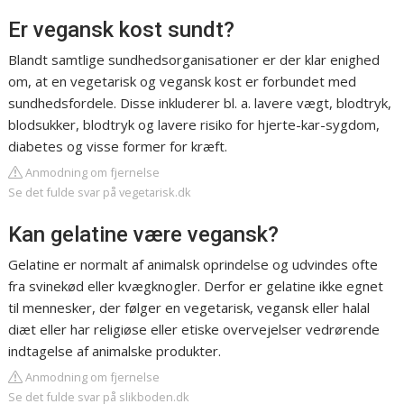
Er vegansk kost sundt?
Blandt samtlige sundhedsorganisationer er der klar enighed
om, at en vegetarisk og vegansk kost er forbundet med
sundhedsfordele. Disse inkluderer bl. a. lavere vægt, blodtryk,
blodsukker, blodtryk og lavere risiko for hjerte-kar-sygdom,
diabetes og visse former for kræft.
Anmodning om fjernelse
Se det fulde svar på vegetarisk.dk
Kan gelatine være vegansk?
Gelatine er normalt af animalsk oprindelse og udvindes ofte
fra svinekød eller kvægknogler. Derfor er gelatine ikke egnet
til mennesker, der følger en vegetarisk, vegansk eller halal
diæt eller har religiøse eller etiske overvejelser vedrørende
indtagelse af animalske produkter.
Anmodning om fjernelse
Se det fulde svar på slikboden.dk