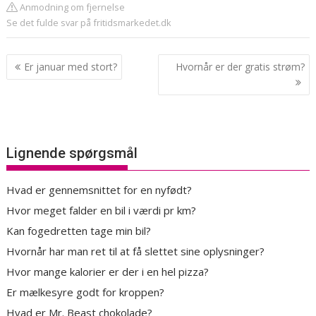
Anmodning om fjernelse
Se det fulde svar på fritidsmarkedet.dk
Indlægsnavigation
Er januar med stort?
Hvornår er der gratis strøm?
Lignende spørgsmål
Hvad er gennemsnittet for en nyfødt?
Hvor meget falder en bil i værdi pr km?
Kan fogedretten tage min bil?
Hvornår har man ret til at få slettet sine oplysninger?
Hvor mange kalorier er der i en hel pizza?
Er mælkesyre godt for kroppen?
Hvad er Mr. Beast chokolade?