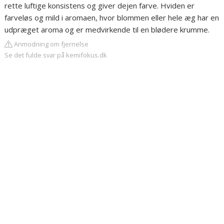
rette luftige konsistens og giver dejen farve. Hviden er
farveløs og mild i aromaen, hvor blommen eller hele æg har en
udpræget aroma og er medvirkende til en blødere krumme.
Anmodning om fjernelse
Se det fulde svar på kemifokus.dk