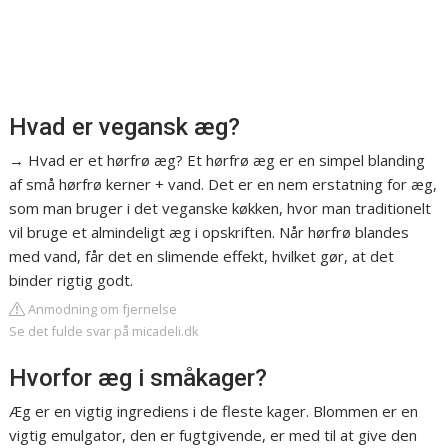
Hvad er vegansk æg?
→ Hvad er et hørfrø æg? Et hørfrø æg er en simpel blanding
af små hørfrø kerner + vand. Det er en nem erstatning for æg,
som man bruger i det veganske køkken, hvor man traditionelt
vil bruge et almindeligt æg i opskriften. Når hørfrø blandes
med vand, får det en slimende effekt, hvilket gør, at det
binder rigtig godt.
Anmodning om fjernelse
Se det fulde svar på micadeli.dk
Hvorfor æg i småkager?
Æg er en vigtig ingrediens i de fleste kager. Blommen er en
vigtig emulgator, den er fugtgivende, er med til at give den