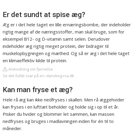
Er det sundt at spise æg?
Æg er i det hele taget en lille ernæringsbombe, der indeholder
rigtig mange af de næringsstoffer, man skal bruge, som for
eksempel B12- og D-vitamin samt selen. Derudover
indeholder æg rigtig meget protein, der bidrager til
muskelopbygningen og mæthed. Og så er æg i det hele taget
en klimaeffektiv kilde til protein.
Anmodning om fjernelse
Se det fulde svar på xn--danskeg-rxa.dk
Kan man fryse et æg?
Hele rå æg kan ikke nedfryses i skallen. Men rå æggehvider
kan fryses i en lufttæt beholder og holde sig i op til et år.
Pisker du hvider og blommer let sammen, kan massen
nedfryses og bruges i madlavningen inden for én til to
måneder.