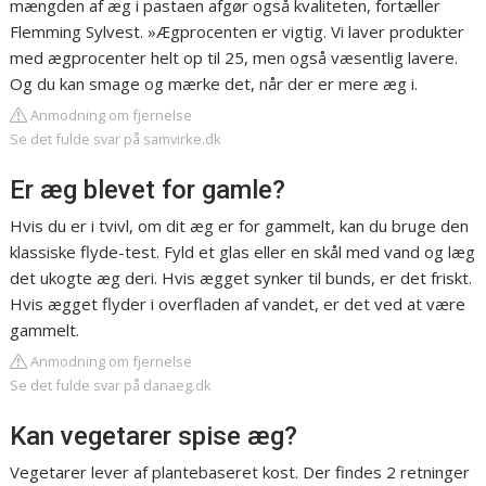
mængden af æg i pastaen afgør også kvaliteten, fortæller
Flemming Sylvest. »Ægprocenten er vigtig. Vi laver produkter
med ægprocenter helt op til 25, men også væsentlig lavere.
Og du kan smage og mærke det, når der er mere æg i.
Anmodning om fjernelse
Se det fulde svar på samvirke.dk
Er æg blevet for gamle?
Hvis du er i tvivl, om dit æg er for gammelt, kan du bruge den
klassiske flyde-test. Fyld et glas eller en skål med vand og læg
det ukogte æg deri. Hvis ægget synker til bunds, er det friskt.
Hvis ægget flyder i overfladen af vandet, er det ved at være
gammelt.
Anmodning om fjernelse
Se det fulde svar på danaeg.dk
Kan vegetarer spise æg?
Vegetarer lever af plantebaseret kost. Der findes 2 retninger