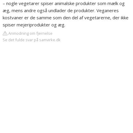
– nogle vegetarer spiser animalske produkter som mælk og
æg, mens andre også undlader de produkter. Veganeres
kostvaner er de samme som den del af vegetarerne, der ikke
spiser mejeriprodukter og æg.
Anmodning om fjernelse
Se det fulde svar på samvirke.dk