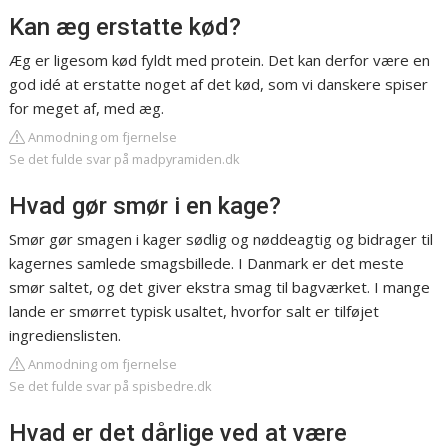
Kan æg erstatte kød?
Æg er ligesom kød fyldt med protein. Det kan derfor være en
god idé at erstatte noget af det kød, som vi danskere spiser
for meget af, med æg.
Anmodning om fjernelse
Se det fulde svar på madpyramiden.dk
Hvad gør smør i en kage?
Smør gør smagen i kager sødlig og nøddeagtig og bidrager til
kagernes samlede smagsbillede. I Danmark er det meste
smør saltet, og det giver ekstra smag til bagværket. I mange
lande er smørret typisk usaltet, hvorfor salt er tilføjet
ingredienslisten.
Anmodning om fjernelse
Se det fulde svar på spisbedre.dk
Hvad er det dårlige ved at være