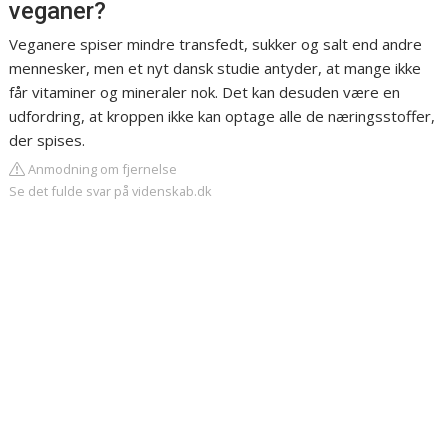
veganer?
Veganere spiser mindre transfedt, sukker og salt end andre
mennesker, men et nyt dansk studie antyder, at mange ikke
får vitaminer og mineraler nok. Det kan desuden være en
udfordring, at kroppen ikke kan optage alle de næringsstoffer,
der spises.
Anmodning om fjernelse
Se det fulde svar på videnskab.dk