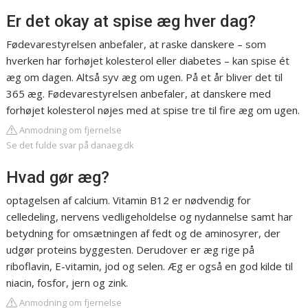
Er det okay at spise æg hver dag?
Fødevarestyrelsen anbefaler, at raske danskere – som
hverken har forhøjet kolesterol eller diabetes – kan spise ét
æg om dagen. Altså syv æg om ugen. På et år bliver det til
365 æg. Fødevarestyrelsen anbefaler, at danskere med
forhøjet kolesterol nøjes med at spise tre til fire æg om ugen.
Anmodning om fjernelse
Se det fulde svar på danaeg.dk
Hvad gør æg?
optagelsen af calcium. Vitamin B12 er nødvendig for
celledeling, nervens vedligeholdelse og nydannelse samt har
betydning for omsætningen af fedt og de aminosyrer, der
udgør proteins byggesten. Derudover er æg rige på
riboflavin, E-vitamin, jod og selen. Æg er også en god kilde til
niacin, fosfor, jern og zink.
Anmodning om fjernelse