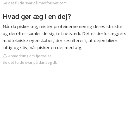
Se det fulde svar på madforlivet.com
Hvad gør æg i en dej?
Når du pisker æg, mister proteinerne nemlig deres struktur
og derefter samler de sig i et netværk. Det er derfor æggets
madtekniske egenskaber, der resulterer i, at dejen bliver
luftig og stiv, når pisker en dej med æg.
Anmodning om fjernelse
Se det fulde svar på danaeg.dk