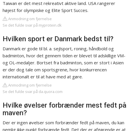
Taiwan er det mest rekreativt aktive land. USA rangerer
højest for olympiske og Elite Sport Succes.
Anmodning om fjernelse
Se det fulde svar på myprotein.dk
Hvilken sport er Danmark bedst til?
Danmark er gode til bl. a. sejlsport, roning, håndbold og
badminton, hvor det gennem tiden er blevet til adskillige VM-
og OL-medaljer. Bortset fra badminton, som er stort i Asien
er der dog tale om sportsgrene, hvor konkurrencen
internationalt er til at have med at gøre.
Anmodning om fjernelse
Se det fulde svar på da.quora.com
Hvilke øvelser forbrænder mest fedt på
maven?
Der er ingen øvelser som forbrænder fedt på maven, du kan
nemlig ikke punkt forbrænde fedt. Det der er afgørende er at