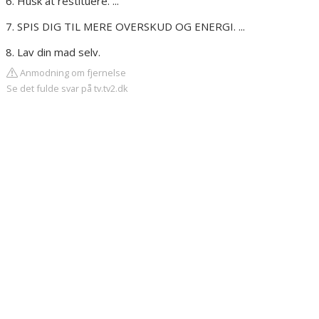
Husk at restituere. ...
SPIS DIG TIL MERE OVERSKUD OG ENERGI. ...
Lav din mad selv.
Anmodning om fjernelse
Se det fulde svar på tv.tv2.dk