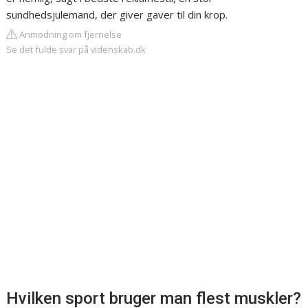
sundhedsjulemand, der giver gaver til din krop.
Anmodning om fjernelse
Se det fulde svar på videnskab.dk
Hvilken sport bruger man flest muskler?