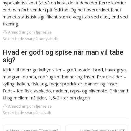
hypokalorisk kost (altså en kost, der indeholder færre kalorier
end man forbrænder) på fedttab. Og helt overordnet fandt
man et statistisk signifikant større vægttab ved diæt, end ved
træning.
Anmodning om fjernelse
Se det fulde svar på bodylab.dk
Hvad er godt og spise når man vil tabe
sig?
Kilder til fiberrige kulhydrater – groft usødet brød, havregryn,
madgryn, quinoa, rodfrugter, bønner og linser. Proteinkilder –
kylling, kalkun, fisk, æg, mejeriprodukter, bønner og linser.
Fedt – fed fisk, avokado, nødder, raps- og olivenolie. Drik vand
til og mellem måltider, 1,5-2 liter om dagen.
Anmodning om fjernelse
Se det fulde svar på sats.dk
Indlægsnavigation
Hvad tjener en Tiktokker?
Hvem kan henvise til CT-