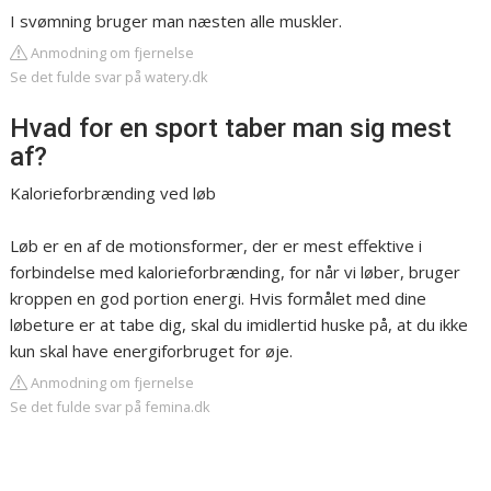
I svømning bruger man næsten alle muskler.
Anmodning om fjernelse
Se det fulde svar på watery.dk
Hvad for en sport taber man sig mest
af?
Kalorieforbrænding ved løb
Løb er en af de motionsformer, der er mest effektive i
forbindelse med kalorieforbrænding, for når vi løber, bruger
kroppen en god portion energi. Hvis formålet med dine
løbeture er at tabe dig, skal du imidlertid huske på, at du ikke
kun skal have energiforbruget for øje.
Anmodning om fjernelse
Se det fulde svar på femina.dk