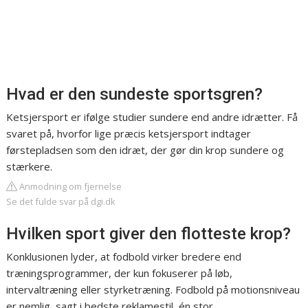
Hvad er den sundeste sportsgren?
Ketsjersport er ifølge studier sundere end andre idrætter. Få
svaret på, hvorfor lige præcis ketsjersport indtager
førstepladsen som den idræt, der gør din krop sundere og
stærkere.
Anmodning om fjernelse
Se det fulde svar på dgi.dk
Hvilken sport giver den flotteste krop?
Konklusionen lyder, at fodbold virker bredere end
træningsprogrammer, der kun fokuserer på løb,
intervaltræning eller styrketræning. Fodbold på motionsniveau
er nemlig, sagt i bedste reklamestil, én stor