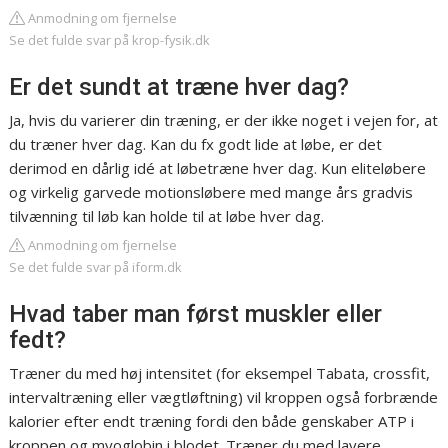
Anmodning om fjernelse
Se det fulde svar på krop-fysik.dk
Er det sundt at træne hver dag?
Ja, hvis du varierer din træning, er der ikke noget i vejen for, at
du træner hver dag. Kan du fx godt lide at løbe, er det
derimod en dårlig idé at løbetræne hver dag. Kun eliteløbere
og virkelig garvede motionsløbere med mange års gradvis
tilvænning til løb kan holde til at løbe hver dag.
Anmodning om fjernelse
Se det fulde svar på iform.dk
Hvad taber man først muskler eller
fedt?
Træner du med høj intensitet (for eksempel Tabata, crossfit,
intervaltræning eller vægtløftning) vil kroppen også forbrænde
kalorier efter endt træning fordi den både genskaber ATP i
kroppen og myoglobin i blodet. Træner du med lavere