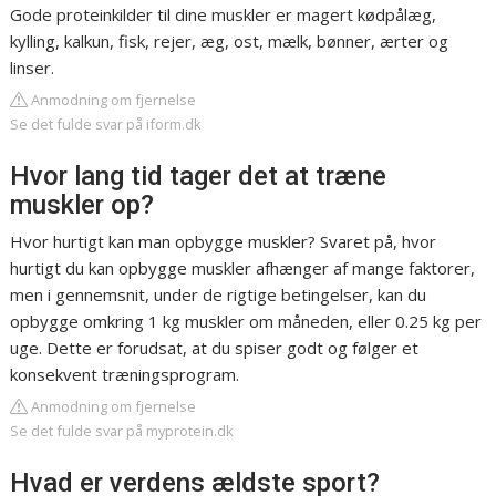
Gode proteinkilder til dine muskler er magert kødpålæg,
kylling, kalkun, fisk, rejer, æg, ost, mælk, bønner, ærter og
linser.
Anmodning om fjernelse
Se det fulde svar på iform.dk
Hvor lang tid tager det at træne
muskler op?
Hvor hurtigt kan man opbygge muskler? Svaret på, hvor
hurtigt du kan opbygge muskler afhænger af mange faktorer,
men i gennemsnit, under de rigtige betingelser, kan du
opbygge omkring 1 kg muskler om måneden, eller 0.25 kg per
uge. Dette er forudsat, at du spiser godt og følger et
konsekvent træningsprogram.
Anmodning om fjernelse
Se det fulde svar på myprotein.dk
Hvad er verdens ældste sport?