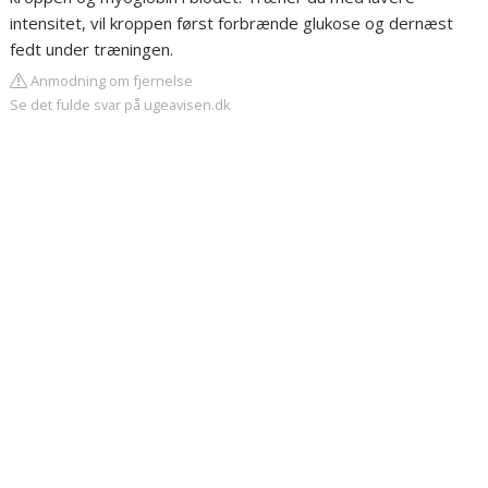
intensitet, vil kroppen først forbrænde glukose og dernæst
fedt under træningen.
Anmodning om fjernelse
Se det fulde svar på ugeavisen.dk