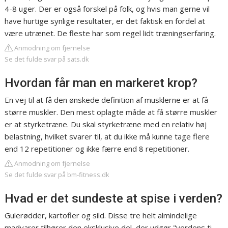
4-8 uger. Der er også forskel på folk, og hvis man gerne vil
have hurtige synlige resultater, er det faktisk en fordel at
være utrænet. De fleste har som regel lidt træningserfaring.
Anmodning om fjernelse
Se det fulde svar på sats.dk
Hvordan får man en markeret krop?
En vej til at få den ønskede definition af musklerne er at få
større muskler. Den mest oplagte måde at få større muskler
er at styrketræne. Du skal styrketræne med en relativ høj
belastning, hvilket svarer til, at du ikke må kunne tage flere
end 12 repetitioner og ikke færre end 8 repetitioner.
Anmodning om fjernelse
Se det fulde svar på bm-fitness.dk
Hvad er det sundeste at spise i verden?
Gulerødder, kartofler og sild. Disse tre helt almindelige
madvarer tilhører den eksklusive del, der udgør "verdens ti