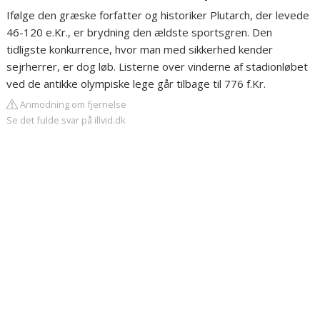
Ifølge den græske forfatter og historiker Plutarch, der levede
46-120 e.Kr., er brydning den ældste sportsgren. Den
tidligste konkurrence, hvor man med sikkerhed kender
sejrherrer, er dog løb. Listerne over vinderne af stadionløbet
ved de antikke olympiske lege går tilbage til 776 f.Kr.
Anmodning om fjernelse
Se det fulde svar på illvid.dk