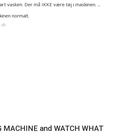
rt vasken. Der må IKKE være tøj i maskinen. ...
inen normalt.
e.dk
NG MACHINE and WATCH WHAT