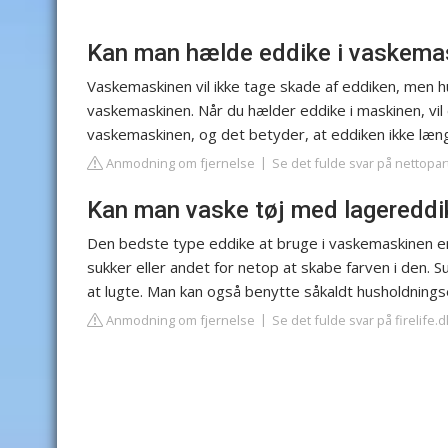
Kan man hælde eddike i vaskema
Vaskemaskinen vil ikke tage skade af eddiken, men hus
vaskemaskinen. Når du hælder eddike i maskinen, vil
vaskemaskinen, og det betyder, at eddiken ikke længer
Anmodning om fjernelse
Se det fulde svar på nettopar
Kan man vaske tøj med lagereddi
Den bedste type eddike at bruge i vaskemaskinen er k
sukker eller andet for netop at skabe farven i den. 
at lugte. Man kan også benytte såkaldt husholdning
Anmodning om fjernelse
Se det fulde svar på firelife.d