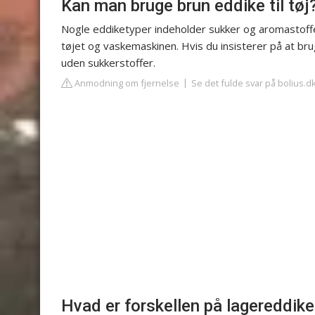
Kan man bruge brun eddike til tøj
Nogle eddiketyper indeholder sukker og aromastoffe
tøjet og vaskemaskinen. Hvis du insisterer på at bru
uden sukkerstoffer.
Anmodning om fjernelse
Se det fulde svar på bolius.d
Hvad er forskellen på lagereddik