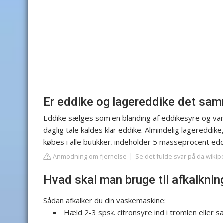
Er eddike og lagereddike det sa
Eddike sælges som en blanding af eddikesyre og va
daglig tale kaldes klar eddike. Almindelig lagereddik
købes i alle butikker, indeholder 5 masseprocent ed
Anmodning om fjernelse
Se det fulde svar på da.wikip
Hvad skal man bruge til afkalkni
Sådan afkalker du din vaskemaskine:
Hæld 2-3 spsk. citronsyre ind i tromlen eller 