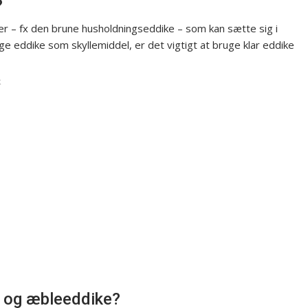
?
r – fx den brune husholdningseddike – som kan sætte sig i
ge eddike som skyllemiddel, er det vigtigt at bruge klar eddike
k
e og æbleeddike?