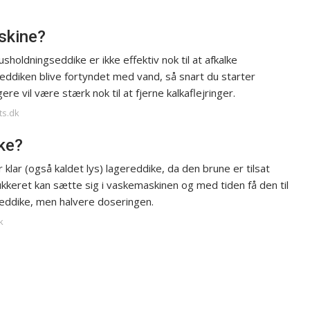
skine?
holdningseddike er ikke effektiv nok til at afkalke
 eddiken blive fortyndet med vand, så snart du starter
e vil være stærk nok til at fjerne kalkaflejringer.
ts.dk
ke?
lar (også kaldet lys) lagereddike, da den brune er tilsat
Sukkeret kan sætte sig i vaskemaskinen og med tiden få den til
seddike, men halvere doseringen.
k