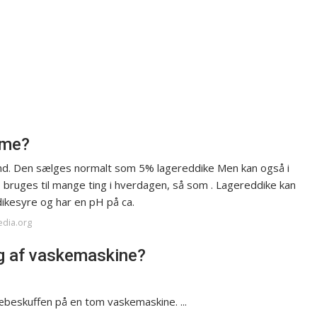
mme?
nd. Den sælges normalt som 5% lagereddike Men kan også i
e, bruges til mange ting i hverdagen, så som . Lagereddike kan
dikesyre og har en pH på ca.
edia.org
ng af vaskemaskine?
sæbeskuffen på en tom vaskemaskine. ...