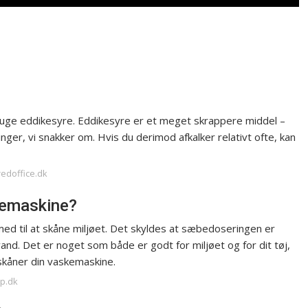
 bruge eddikesyre. Eddikesyre er et meget skrappere middel –
inger, vi snakker om. Hvis du derimod afkalker relativt ofte, kan
redoffice.dk
kemaskine?
med til at skåne miljøet. Det skyldes at sæbedoseringen er
and. Det er noget som både er godt for miljøet og for dit tøj,
skåner din vaskemaskine.
op.dk