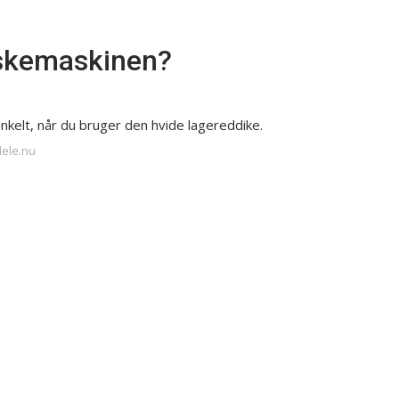
askemaskinen?
kelt, når du bruger den hvide lagereddike.
dele.nu