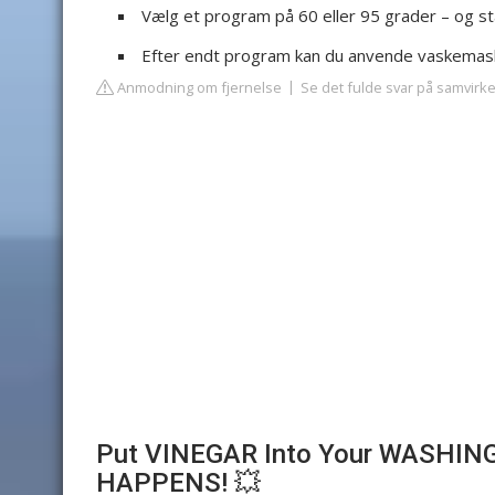
Vælg et program på 60 eller 95 grader – og sta
Efter endt program kan du anvende vaskemask
Anmodning om fjernelse
Se det fulde svar på samvirk
Put VINEGAR Into Your WASHI
HAPPENS! 💥