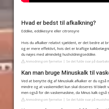
Hvad er bedst til afkalkning?
Eddike, eddikesyre eller citronsyre
Hvis du afkalker relativt sjældent, er det bedre at
og er mere effektivt, hvis det er kraftige kalkbelægn
du nøjes med almindelig husholdningseddike.
Anmodning om fjernelse
Se det fulde svar på daarbak
Kan man bruge Minuskalk til vas
Ved at benytte dig af Minuskalk afkalker er du også 
mindre og at vaskemidlet kun skal doseres til blødt v
men også for din vaskemaskine, da Minus kalk også 
Anmodning om fjernelse
Se det fulde svar på mustsh