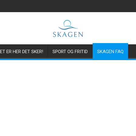
ET ER HER DET SKER!
SPORT OG FRITID
SKAGEN FAQ