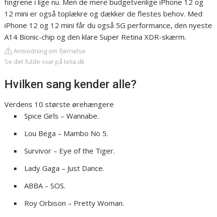
fingrene i lige nu. Men de mere budgetvenlige iPhone 12 og
12 mini er også toplækre og dækker de flestes behov. Med
iPhone 12 og 12 mini får du også 5G performance, den nyeste
A14 Bionic-chip og den klare Super Retina XDR-skærm.
Anmodning om fjernelse
Se det fulde svar på telia.dk
Hvilken sang kender alle?
Verdens 10 største ørehængere
Spice Girls – Wannabe.
Lou Bega – Mambo No 5.
Survivor – Eye of the Tiger.
Lady Gaga – Just Dance.
ABBA – SOS.
Roy Orbison – Pretty Woman.