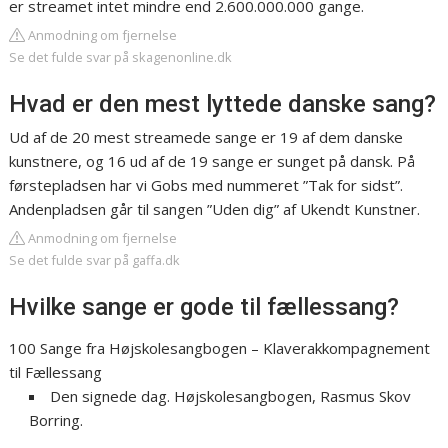
er streamet intet mindre end 2.600.000.000 gange.
Anmodning om fjernelse
Se det fulde svar på skagenonline.dk
Hvad er den mest lyttede danske sang?
Ud af de 20 mest streamede sange er 19 af dem danske
kunstnere, og 16 ud af de 19 sange er sunget på dansk. På
førstepladsen har vi Gobs med nummeret ”Tak for sidst”.
Andenpladsen går til sangen ”Uden dig” af Ukendt Kunstner.
Anmodning om fjernelse
Se det fulde svar på gaffa.dk
Hvilke sange er gode til fællessang?
100 Sange fra Højskolesangbogen – Klaverakkompagnement
til Fællessang
Den signede dag. Højskolesangbogen, Rasmus Skov
Borring.