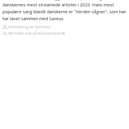
danskernes mest streamede artister i 2023. Hans mest
populære sang blandt danskerne er "Verden vågner", som han
har lavet sammen med Saveus.
Anmodning om fjernelse
Se det fulde svar på tv2kosmopol.dk