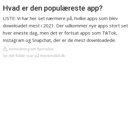
Hvad er den populæreste app?
LISTE: Vi har her set nærmere på, hvilke apps som blev
downloadet mest i 2021. Der udkommer nye apps stort set
hver eneste dag, men det er fortsat apps som TikTok,
Instagram og Snapchat, der er de mest downloadede.
Anmodning om fjernelse
Se det fulde svar på meremobil.dk