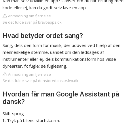
Kan man selv udvikle en app? Uanset om du har erfaring med
kode eller ej, kan du godt selv lave en app.
Anmodning om fjernelse
Se det fulde svar på bravoapps.dk
Hvad betyder ordet sang?
Sang, dels den form for musik, der udøves ved hjælp af den
menneskelige stemme, uanset om den ledsages af
instrumenter eller ej, dels kommunikationsform hos visse
dyrearter, fx fugle; se fuglesang.
Anmodning om fjernelse
Se det fulde svar på denstoredanske.lex.dk
Hvordan får man Google Assistant på
dansk?
Skift sprog
Tryk på bilens startskærm.