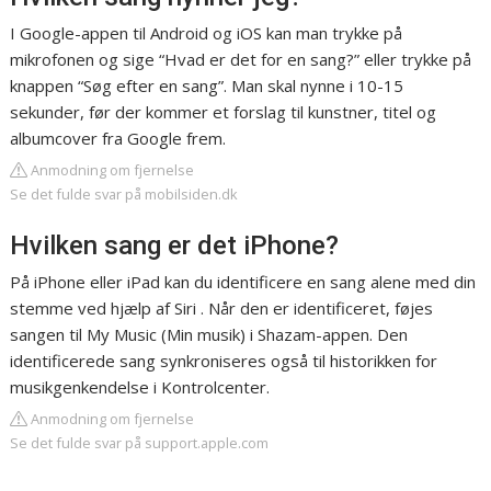
I Google-appen til Android og iOS kan man trykke på
mikrofonen og sige “Hvad er det for en sang?” eller trykke på
knappen “Søg efter en sang”. Man skal nynne i 10-15
sekunder, før der kommer et forslag til kunstner, titel og
albumcover fra Google frem.
Anmodning om fjernelse
Se det fulde svar på mobilsiden.dk
Hvilken sang er det iPhone?
På iPhone eller iPad kan du identificere en sang alene med din
stemme ved hjælp af Siri . Når den er identificeret, føjes
sangen til My Music (Min musik) i Shazam-appen. Den
identificerede sang synkroniseres også til historikken for
musikgenkendelse i Kontrolcenter.
Anmodning om fjernelse
Se det fulde svar på support.apple.com