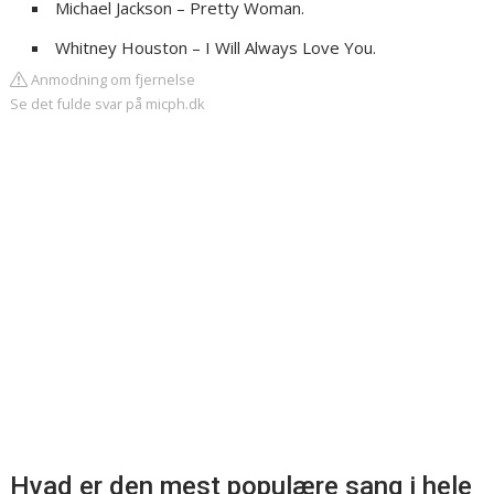
Michael Jackson – Pretty Woman.
Whitney Houston – I Will Always Love You.
Anmodning om fjernelse
Se det fulde svar på micph.dk
Hvad er den mest populære sang i hele