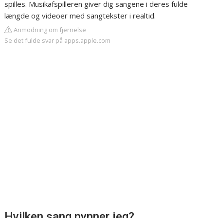
spilles. Musikafspilleren giver dig sangene i deres fulde
længde og videoer med sangtekster i realtid.
Anmodning om fjernelse
Se det fulde svar på apps.apple.com
Hvilken sang nynner jeg?