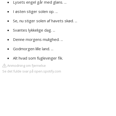
Lysets engel går med glans. ...
I østen stiger solen op. ...
Se, nu stiger solen af havets skød. ...
Svantes lykkelige dag. ...
Denne morgens mulighed. ...
Godmorgen lille land. ...
Alt hvad som fuglevinger fik.
Anmodning om fjernelse
Se det fulde svar på open.spotify.com