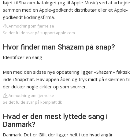
føjet til Shazam-kataloget (og til Apple Music) ved at arbejde
sammen med en Apple-godkendt distributør eller et Apple-
godkendt kodningsfirma.
Anmodning om fjernelse
Se det fulde svar på support.apple.com
Hvor finder man Shazam på snap?
Identificer en sang
Men med den sidste nye opdatering ligger «Shazam» faktisk
inde i Snapchat. Hav appen åben og tryk midt på skærmen til
der dukker nogle cirkler op som snurrer.
Anmodning om fjernelse
Se det fulde svar på komplett.dk
Hvad er den mest lyttede sang i
Danmark?
Danmark. Det er Gilli, der ligger helt i top hvad angår