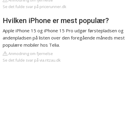
Anmodning om fjernelse
Se det fulde svar på pricerunner.dk
Hvilken iPhone er mest populær?
Apple iPhone 15 og iPhone 15 Pro udgør førstepladsen og
andenpladsen på listen over den foregående måneds mest
populære mobiler hos Telia.
Anmodning om fjernelse
Se det fulde svar på via.ritzau.dk