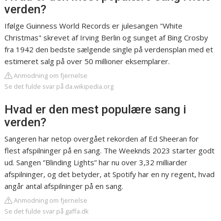
verden?
Ifølge Guinness World Records er julesangen "White
Christmas" skrevet af Irving Berlin og sunget af Bing Crosby
fra 1942 den bedste sælgende single på verdensplan med et
estimeret salg på over 50 millioner eksemplarer.
Anmodning om fjernelse
Se det fulde svar på da.wikipedia.org
Hvad er den mest populære sang i
verden?
Sangeren har netop overgået rekorden af Ed Sheeran for
flest afspilninger på en sang. The Weeknds 2023 starter godt
ud. Sangen ”Blinding Lights” har nu over 3,32 milliarder
afspilninger, og det betyder, at Spotify har en ny regent, hvad
angår antal afspilninger på en sang.
Anmodning om fjernelse
Se det fulde svar på gaffa.dk