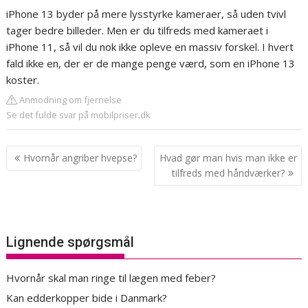
iPhone 13 byder på mere lysstyrke kameraer, så uden tvivl
tager bedre billeder. Men er du tilfreds med kameraet i
iPhone 11, så vil du nok ikke opleve en massiv forskel. I hvert
fald ikke en, der er de mange penge værd, som en iPhone 13
koster.
Anmodning om fjernelse
Se det fulde svar på mobilpriser.dk
Indlægsnavigation
Hvornår angriber hvepse?
Hvad gør man hvis man ikke er
tilfreds med håndværker?
Lignende spørgsmål
Hvornår skal man ringe til lægen med feber?
Kan edderkopper bide i Danmark?