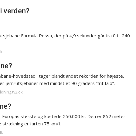
i verden?
utsjebane Formula Rossa, der på 4,9 sekunder går fra 0 til 240
dk
ane?
jebane-hovedstad', tager blandt andet rekorden for højeste,
er jernrutsjebaner med mindst ét 90 graders ”frit fald”.
ldning.tv2.dk
ane?
kt Europas største og kostede 250.000 kr. Den er 852 meter
 strækning er farten 75 km/t.
dk