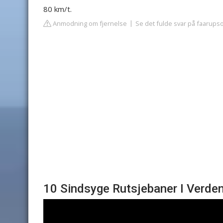
80 km/t.
Anmodning om fjernelse
Se det fulde svar på faarup
10 Sindsyge Rutsjebaner I Verden