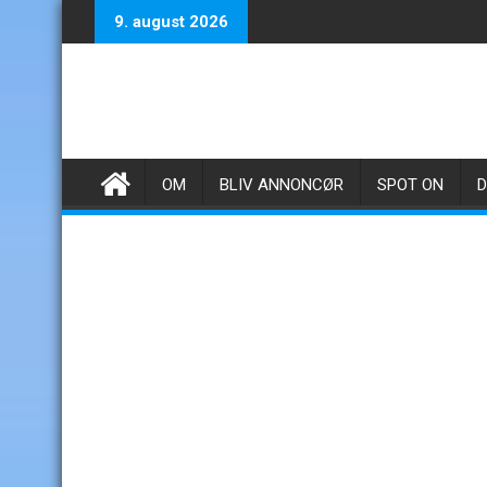
Skip
9. august 2026
to
content
OM
BLIV ANNONCØR
SPOT ON
D