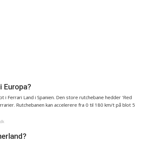
 i Europa?
pt i Ferrari Land i Spanien. Den store rutchebane hedder 'Red
rarier. Rutchebanen kan accelerere fra 0 til 180 km/t på blot 5
.dk
merland?