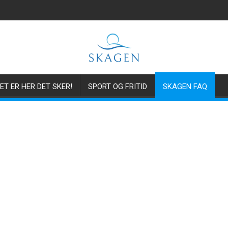
ET ER HER DET SKER!
SPORT OG FRITID
SKAGEN FAQ