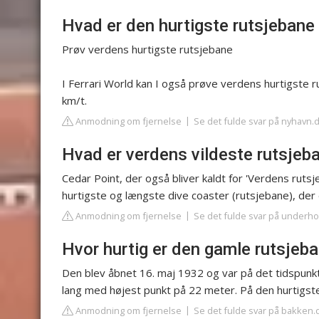
Hvad er den hurtigste rutsjebane 
Prøv verdens hurtigste rutsjebane
I Ferrari World kan I også prøve verdens hurtigste r
km/t.
Anmodning om fjernelse
Se det fulde svar på nyhavn.
Hvad er verdens vildeste rutsjeb
Cedar Point, der også bliver kaldt for 'Verdens ruts
hurtigste og længste dive coaster (rutsjebane), der 
Anmodning om fjernelse
Se det fulde svar på underho
Hvor hurtig er den gamle rutsjeb
Den blev åbnet 16. maj 1932 og var på det tidspun
lang med højest punkt på 22 meter. På den hurtigste
Anmodning om fjernelse
Se det fulde svar på bakken.