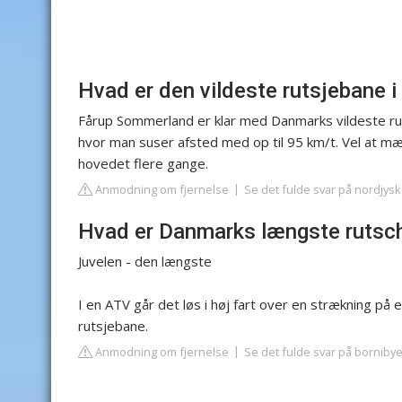
Hvad er den vildeste rutsjebane 
Fårup Sommerland er klar med Danmarks vildeste rut
hvor man suser afsted med op til 95 km/t. Vel at m
hovedet flere gange.
Anmodning om fjernelse
Se det fulde svar på nordjys
Hvad er Danmarks længste rutsc
Juvelen - den længste
I en ATV går det løs i høj fart over en strækning på 
rutsjebane.
Anmodning om fjernelse
Se det fulde svar på borniby