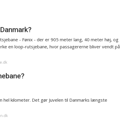
i Danmark?
sjebane - Fønix - der er 905 meter lang, 40 meter høj, og
ærke en loop-rutsjebane, hvor passagererne bliver vendt på
ke.dk
hebane?
en hel kilometer. Det gør Juvelen til Danmarks længste
en.dk