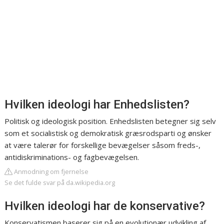
Hvilken ideologi har Enhedslisten?
Politisk og ideologisk position. Enhedslisten betegner sig selv
som et socialistisk og demokratisk græsrodsparti og ønsker
at være talerør for forskellige bevægelser såsom freds-,
antidiskriminations- og fagbevægelsen.
Anmodning om fjernelse
Se det fulde svar på da.wikipedia.org
Hvilken ideologi har de konservative?
Konservatismen baserer sig på en evolutionær udvikling af