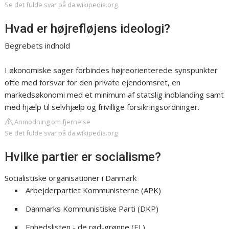
Se det fulde svar på da.wikipedia.org
Hvad er højrefløjens ideologi?
Begrebets indhold
I økonomiske sager forbindes højreorienterede synspunkter
ofte med forsvar for den private ejendomsret, en
markedsøkonomi med et minimum af statslig indblanding samt
med hjælp til selvhjælp og frivillige forsikringsordninger.
Anmodning om fjernelse
Se det fulde svar på da.wikipedia.org
Hvilke partier er socialisme?
Socialistiske organisationer i Danmark
Arbejderpartiet Kommunisterne (APK)
Danmarks Kommunistiske Parti (DKP)
Enhedslisten - de rød-grønne (EL)