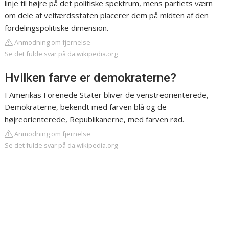
linje til højre på det politiske spektrum, mens partiets værn
om dele af velfærdsstaten placerer dem på midten af den
fordelingspolitiske dimension.
Anmodning om fjernelse
Se det fulde svar på da.wikipedia.org
Hvilken farve er demokraterne?
I Amerikas Forenede Stater bliver de venstreorienterede,
Demokraterne, bekendt med farven blå og de
højreorienterede, Republikanerne, med farven rød.
Anmodning om fjernelse
Se det fulde svar på da.wikipedia.org