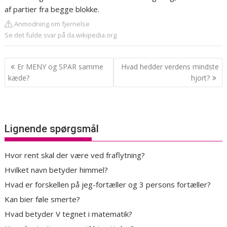
af partier fra begge blokke.
Anmodning om fjernelse
Se det fulde svar på da.wikipedia.org
Indlægsnavigation
Er MENY og SPAR samme
Hvad hedder verdens mindste
kæde?
hjort?
Lignende spørgsmål
Hvor rent skal der være ved fraflytning?
Hvilket navn betyder himmel?
Hvad er forskellen på jeg-fortæller og 3 persons fortæller?
Kan bier føle smerte?
Hvad betyder V tegnet i matematik?