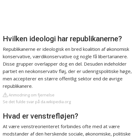
Hvilken ideologi har republikanerne?
Republikanerne er ideologisk en bred koalition af økonomisk
konservative, værdikonservative og nogle få libertarianere.
Disse grupper overlapper dog en del. Desuden indeholder
partiet en neokonservativ fløj, der er udenrigspolitiske høge,
men accepterer en større offentlig sektor end de øvrige
republikanere.
Anmodning om fjernelse
Se det fulde svar på da.wikipedia.org
Hvad er venstrefløjen?
At være venstreorienteret forbindes ofte med at være
modstander af den herskende sociale, økonomiske, politiske