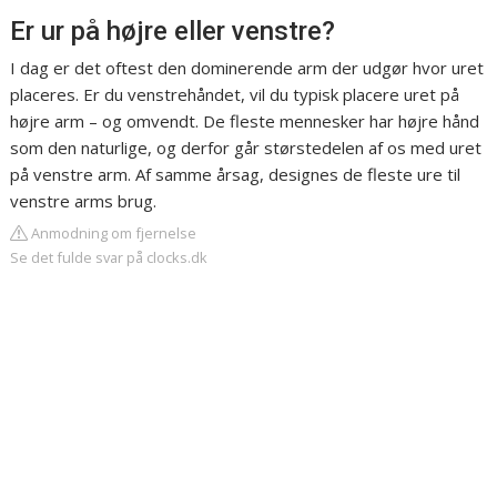
Er ur på højre eller venstre?
I dag er det oftest den dominerende arm der udgør hvor uret
placeres. Er du venstrehåndet, vil du typisk placere uret på
højre arm – og omvendt. De fleste mennesker har højre hånd
som den naturlige, og derfor går størstedelen af os med uret
på venstre arm. Af samme årsag, designes de fleste ure til
venstre arms brug.
Anmodning om fjernelse
Se det fulde svar på clocks.dk