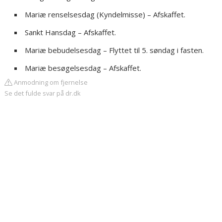
Mariæ renselsesdag (Kyndelmisse) – Afskaffet.
Sankt Hansdag – Afskaffet.
Mariæ bebudelsesdag – Flyttet til 5. søndag i fasten.
Mariæ besøgelsesdag – Afskaffet.
Anmodning om fjernelse
Se det fulde svar på dr.dk