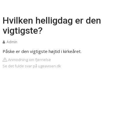
Hvilken helligdag er den
vigtigste?
Admin
Påske er den vigtigste højtid i kirkeåret.
Anmodning om fjernelse
Se det fulde svar på ugeavisen.dk