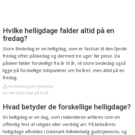
Hvilke helligdage falder altid på en
fredag?
Store Bededag er en helligdag, som er fastsat til den fjerde
fredag efter påskedag og dermed tre uger før pinse. Da
påsken falder forskelligt fra år til år, vil store bededag også
ligge på forskellige tidspunkter om foråret, men altid på en
fredag.
Anmodning om fjernelse
Se det fulde svar på 3f.dk
Hvad betyder de forskellige helligdage?
En helligdag er en dag, som i kalenderen anføres som en
offentlig fest af religiøs eller verdslig art. På kirkeårets
helligdage afholdes i Danmark folkekirkelig gudstjeneste, og