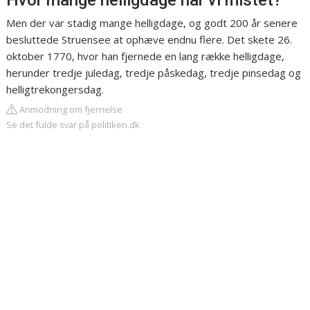
Hvor mange helligdage har vi mistet?
Men der var stadig mange helligdage, og godt 200 år senere
besluttede Struensee at ophæve endnu flere. Det skete 26.
oktober 1770, hvor han fjernede en lang række helligdage,
herunder tredje juledag, tredje påskedag, tredje pinsedag og
helligtrekongersdag.
Anmodning om fjernelse
Se det fulde svar på politiken.dk