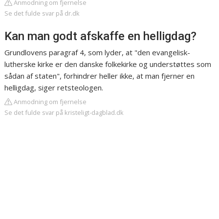
Anmodning om fjernelse
Se det fulde svar på dr.dk
Kan man godt afskaffe en helligdag?
Grundlovens paragraf 4, som lyder, at "den evangelisk-
lutherske kirke er den danske folkekirke og understøttes som
sådan af staten", forhindrer heller ikke, at man fjerner en
helligdag, siger retsteologen.
Anmodning om fjernelse
Se det fulde svar på kristeligt-dagblad.dk