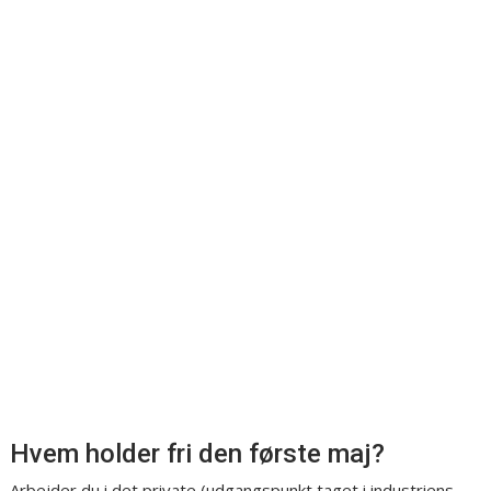
Hvem holder fri den første maj?
Arbejder du i det private (udgangspunkt taget i industriens