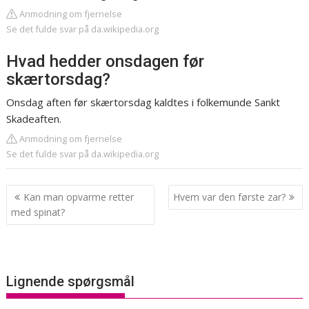
Anmodning om fjernelse
Se det fulde svar på da.wikipedia.org
Hvad hedder onsdagen før
skærtorsdag?
Onsdag aften før skærtorsdag kaldtes i folkemunde Sankt
Skadeaften.
Anmodning om fjernelse
Se det fulde svar på da.wikipedia.org
Indlægsnavigation
Kan man opvarme retter
Hvem var den første zar?
med spinat?
Lignende spørgsmål