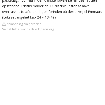
påskedag, hvor man i den danske folkekirke mindes, at den
opstandne Kristus møder de 11 disciple, efter at have
overrasket to af dem dagen forinden på deres vej til Emmaus
(Lukasevangeliet kap 24 v 13-49).
Anmodning om fjernelse
Se det fulde svar på da.wikipedia.org