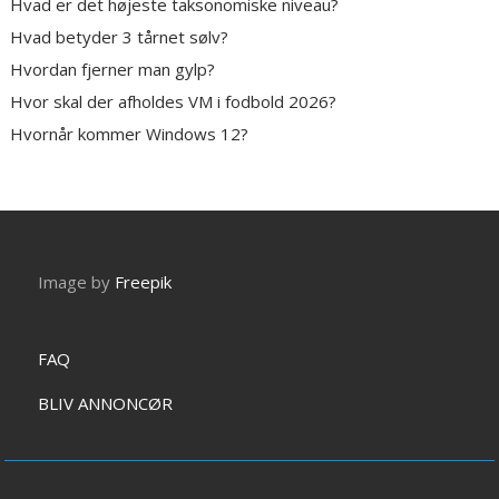
Hvad er det højeste taksonomiske niveau?
Hvad betyder 3 tårnet sølv?
Hvordan fjerner man gylp?
Hvor skal der afholdes VM i fodbold 2026?
Hvornår kommer Windows 12?
Image by
Freepik
FAQ
BLIV ANNONCØR