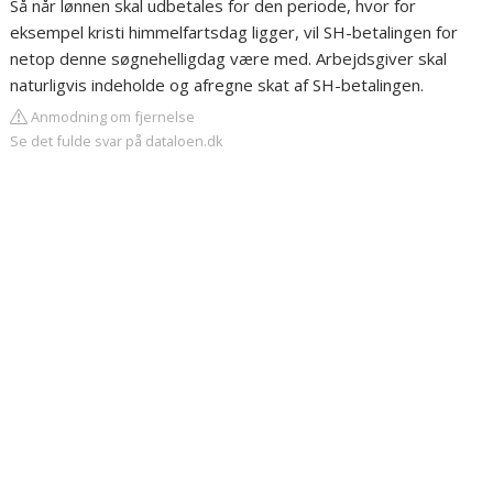
Så når lønnen skal udbetales for den periode, hvor for
eksempel kristi himmelfartsdag ligger, vil SH-betalingen for
netop denne søgnehelligdag være med. Arbejdsgiver skal
naturligvis indeholde og afregne skat af SH-betalingen.
Anmodning om fjernelse
Se det fulde svar på dataloen.dk