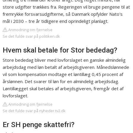
store udgifter trækkes fra. Regeringen vil bruge pengene til at
fremrykke forsvarsudgifterne, så Danmark opfylder Nato's
mål i 2030 – tre år tidligere end oprindeligt planlagt.
Anmodning om fjernelse
Se det fulde svar på politiken.dk
Hvem skal betale for Stor bededag?
Store bededag bliver med lovforslaget en ganske almindelig
arbejdsdag med løn betalt af arbejdsgiveren. Månedslønnede
vil som kompensation modtage et løntillæg 0,45 procent af
årslønnen. Det svarer til løn for en almindelig arbejdsdag.
Løntillægget skal betales af arbejdsgiveren, fremgår det af
lovforslaget.
Anmodning om fjernelse
Se det fulde svar på nyheder.tv2.dk
Er SH penge skattefri?