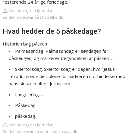
resterende 24 årlige feriedage.
Anmodning om fjernelse
Se det fulde svar på shopalike.dk
Hvad hedder de 5 påskedage?
Historien bag påsken
Palmesøndag. Palmesøndag er søndagen før
påskeugen, og markerer begyndelsen af påsken. ...
Skærtorsdag. Skærtorsdag er dagen, hvor Jesus
introducerede disciplene for nadveren i forbindelse med
hans sidste måltid i Jerusalem. ...
Langfredag. ...
Påskedag. ...
påskedag.
Anmodning om fjernelse
Se det fulde svar på odense-marcipan.dk