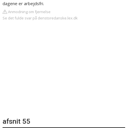
dagene er arbejdsfri.
Anmodning om fjernelse
Se det fulde svar på denstoredanske.lex.dk
afsnit 55