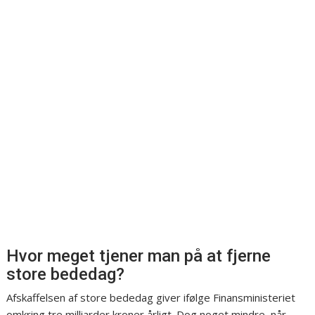
Hvor meget tjener man på at fjerne
store bededag?
Afskaffelsen af store bededag giver ifølge Finansministeriet
omkring tre milliarder kroner årligt. Dog noget mindre, når