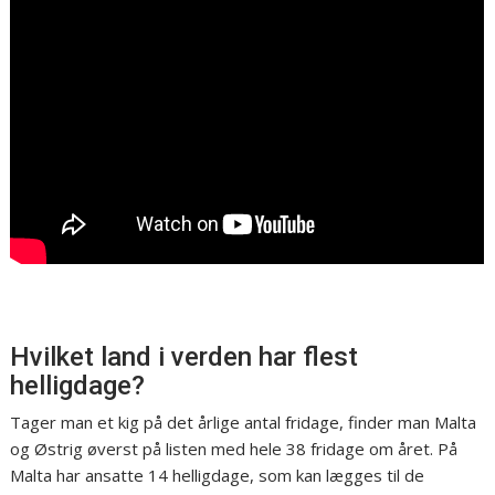
Hvilket land i verden har flest
helligdage?
Tager man et kig på det årlige antal fridage, finder man Malta
og Østrig øverst på listen med hele 38 fridage om året. På
Malta har ansatte 14 helligdage, som kan lægges til de