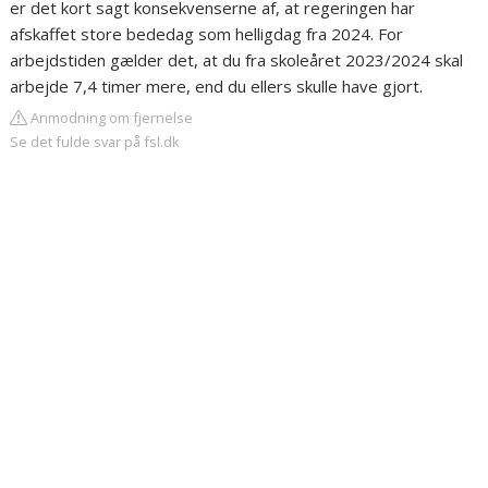
er det kort sagt konsekvenserne af, at regeringen har
afskaffet store bededag som helligdag fra 2024. For
arbejdstiden gælder det, at du fra skoleåret 2023/2024 skal
arbejde 7,4 timer mere, end du ellers skulle have gjort.
Anmodning om fjernelse
Se det fulde svar på fsl.dk