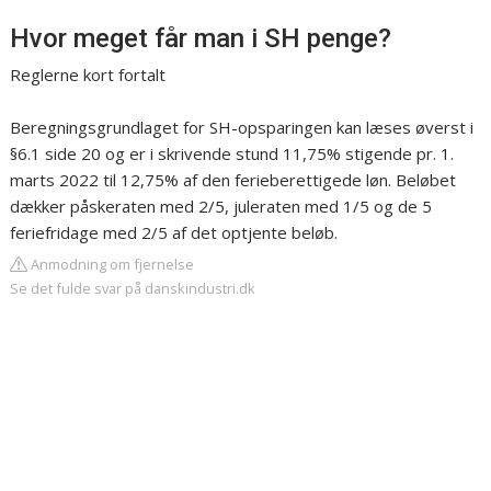
Hvor meget får man i SH penge?
Reglerne kort fortalt
Beregningsgrundlaget for SH-opsparingen kan læses øverst i
§6.1 side 20 og er i skrivende stund 11,75% stigende pr. 1.
marts 2022 til 12,75% af den ferieberettigede løn. Beløbet
dækker påskeraten med 2/5, juleraten med 1/5 og de 5
feriefridage med 2/5 af det optjente beløb.
Anmodning om fjernelse
Se det fulde svar på danskindustri.dk