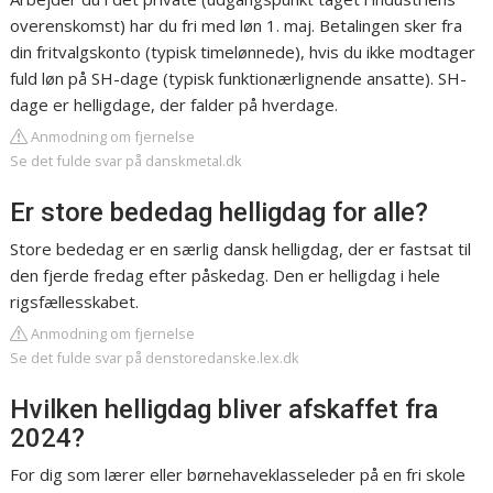
overenskomst) har du fri med løn 1. maj. Betalingen sker fra
din fritvalgskonto (typisk timelønnede), hvis du ikke modtager
fuld løn på SH-dage (typisk funktionærlignende ansatte). SH-
dage er helligdage, der falder på hverdage.
Anmodning om fjernelse
Se det fulde svar på danskmetal.dk
Er store bededag helligdag for alle?
Store bededag er en særlig dansk helligdag, der er fastsat til
den fjerde fredag efter påskedag. Den er helligdag i hele
rigsfællesskabet.
Anmodning om fjernelse
Se det fulde svar på denstoredanske.lex.dk
Hvilken helligdag bliver afskaffet fra
2024?
For dig som lærer eller børnehaveklasseleder på en fri skole