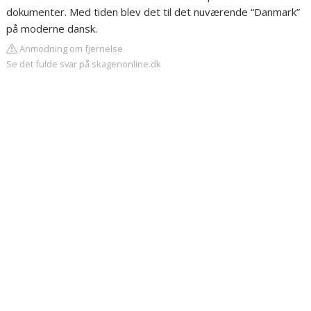
dokumenter. Med tiden blev det til det nuværende “Danmark”
på moderne dansk.
Anmodning om fjernelse
Se det fulde svar på skagenonline.dk