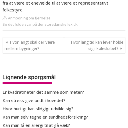
fra at være et enevælde til at være et repræsentativt
folkestyre.
Anmodning om fjernelse
Se det fulde svar på denstoredanske.lex.dk
Indlægsnavigation
Hvor langt skal der være
Hvor lang tid kan lever holde
mellem bygninger?
sig i køleskabet?
Lignende spørgsmål
Er kvadratmeter det samme som meter?
Kan stress give ondt i hovedet?
Hvor hurtigt kan slidgigt udvikle sig?
Kan man selv tegne en sundhedsforsikring?
Kan man få en allergi til at gå væk?