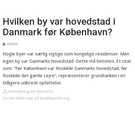
Hvilken by var hovedstad i
Danmark før København?
Admin
Nogle byer var særlig vigtige som kongelige residenser. Men
ingen by var Danmarks hovedstad. Dette må betones. Et citat
som: ”Før København var Roskilde Danmarks hovedstad, før
Roskilde det gamle Lejre”, repræsenterer grundtanken i en
tidligere udbredt opfattelse.
Anmodning om fjernelse
Se det fulde svar på da.wikipedia.org