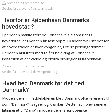
Anmodning om fjernelse
Se det fulde svar på visitaarhus.dk
Hvorfor er København Danmarks
hovedstad?
I perioden manifesterede København sig som rigets
hovedstad idet kongen fik fast bopæl i København i stedet for
at hovedstaden er hvor kongen er, i et "rejsekongedømme".
Perioden afsluttes med to års belejring af København,
indførslen af enevælde og ekstra privilegier til København.
Anmodning om fjernelse
Se det fulde svar på da.wikipedia.org
Hvad hed Danmark før det hed
Danmark?
Middelalderen. I middelalderen blev Danmark ofte refereret til
som “Danmǫrk” i sagaer og krøniker. Dette navn blev senere
latiniseret til “Dania” i middelalderens europæiske