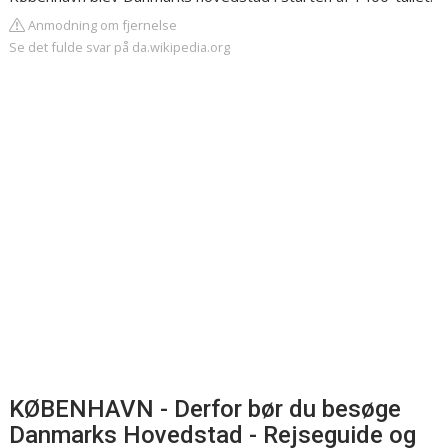
Anmodning om fjernelse
Se det fulde svar på da.wikipedia.org
KØBENHAVN - Derfor bør du besøge
Danmarks Hovedstad - Rejseguide og