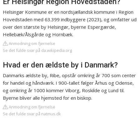
Er Helsingør Region Hovedstaden?
Helsingør Kommune er en nordsjællandsk kommune i Region
Hovedstaden med 63.399 indbyggere (2023), og omfatter ud
over den største by Helsingør, byerne Espergærde,
Hellebæk/Ålsgårde og Hornbæk.
Anmodning om fjernelse
Se det fulde svar på da.wikipedia.org
Hvad er den ældste by i Danmark?
Danmarks ældste by, Ribe, opstår omkring år 700 som center
for handel og håndværk. I 900-tallet følger Århus og Odense,
og omkring år 1000 kommer Viborg, Roskilde og Lund til.
Byerne bliver alle hjemsted for en biskop.
Anmodning om fjernelse
Se det fulde svar på natmus.dk