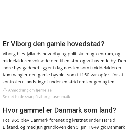
Er Viborg den gamle hovedstad?
Viborg blev Jyllands hovedby og politiske magtcentrum, og i
middelalderen voksede den til en stor og velhavende by. Den
indre bys gadenet ligger i dag næsten som i middelalderen.
Kun mangler den gamle byvold, som i 1150 var opført for at
kontrollere landstinget under en strid om kongemagten.
Anmodning om fjernelse
Se det fulde svar på viborgmuseum.dk
Hvor gammel er Danmark som land?
I ca. 965 blev Danmark forenet og kristnet under Harald
Blåtand, og med Junigrundloven den 5. juni 1849 gik Danmark