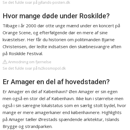
Se det fulde svar på jyllands-posten.dk
Hvor mange døde under Roskilde?
Tilbage i år 2000 dør otte unge mænd under en koncert på
Orange Scene, og efterfølgende dør en mere af sine
kvæstelser. Her får du historien om politimanden Bjarne
Christensen, der ledte indsatsen den skæbnesvangre aften
på Roskilde Festival.
Anmodning om fjernelse
Se det fulde svar på tv2kosmopol.dk
Er Amager en del af hovedstaden?
Er Amager en del af København? Øen Amager er sin egen
men også en stor del af København. Ikke kun i størrelse men
også i sin særegne lokalstatus som en særlig stolt bydel, hvor
mange er mere amagerkaner end københavnere. Highlights
på Amager tæller Ørestads spændende arkitektur, Islands
Brygge og strandparken.