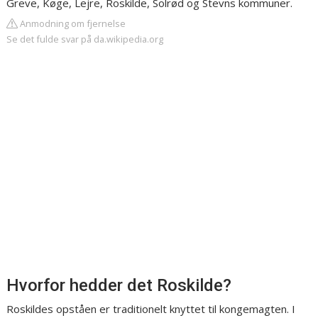
Greve, Køge, Lejre, Roskilde, Solrød og Stevns kommuner.
Anmodning om fjernelse
Se det fulde svar på da.wikipedia.org
Hvorfor hedder det Roskilde?
Roskildes opståen er traditionelt knyttet til kongemagten. I