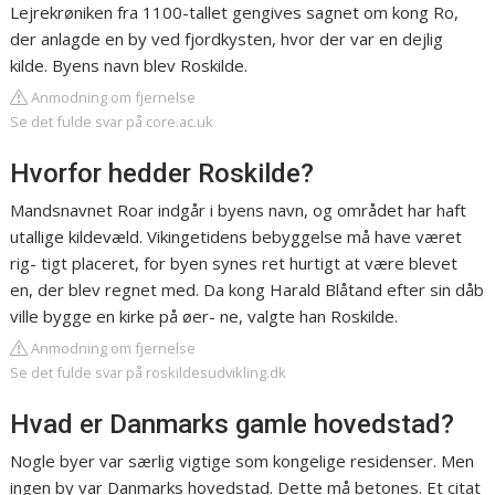
Lejrekrøniken fra 1100-tallet gengives sagnet om kong Ro,
der anlagde en by ved fjordkysten, hvor der var en dejlig
kilde. Byens navn blev Roskilde.
Anmodning om fjernelse
Se det fulde svar på core.ac.uk
Hvorfor hedder Roskilde?
Mandsnavnet Roar indgår i byens navn, og området har haft
utallige kildevæld. Vikingetidens bebyggelse må have været
rig- tigt placeret, for byen synes ret hurtigt at være blevet
en, der blev regnet med. Da kong Harald Blåtand efter sin dåb
ville bygge en kirke på øer- ne, valgte han Roskilde.
Anmodning om fjernelse
Se det fulde svar på roskildesudvikling.dk
Hvad er Danmarks gamle hovedstad?
Nogle byer var særlig vigtige som kongelige residenser. Men
ingen by var Danmarks hovedstad. Dette må betones. Et citat