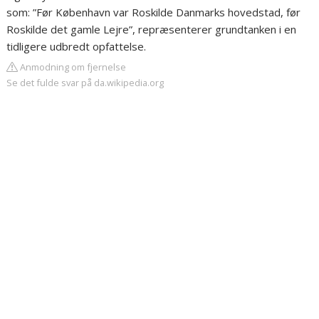
som: ”Før København var Roskilde Danmarks hovedstad, før
Roskilde det gamle Lejre”, repræsenterer grundtanken i en
tidligere udbredt opfattelse.
Anmodning om fjernelse
Se det fulde svar på da.wikipedia.org