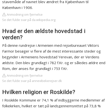
stavemåde af navnet blev ændret fra Kjøbenhavn til
København i 1906.
Anmodning om fjernelse
Se det fulde svar på da.wikipedia.org
Hvad er den ældste hovedstad i
verden?
På denne rundrejse i Armenien med rejsebureauet Viktors
Farmor besøger vi flere af de mest interessante steder og
begynder i Armeniens hovedstad Yerevan, der er Verdens
ældste. Den blev grundlagt i 782 f.Kr. og er således ældre end
Rom, der anses for grundlagt i 753 f.Kr.
Anmodning om fjernelse
Se det fulde svar på annevibekerejser.dk
Hvilken religion er Roskilde?
I Roskilde Kommune er 74,1 % af indbyggerne medlemmer af
folkekirken, hvilket er tæt på landsgennemsnittet på 73,8 %