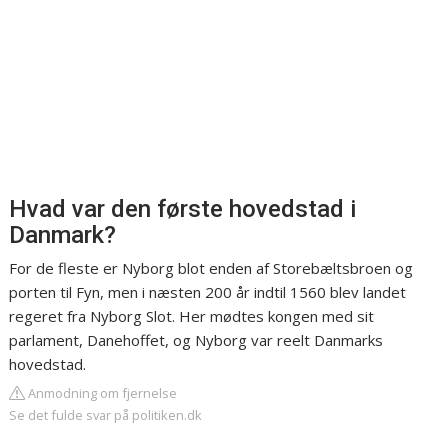
Hvad var den første hovedstad i
Danmark?
For de fleste er Nyborg blot enden af Storebæltsbroen og
porten til Fyn, men i næsten 200 år indtil 1560 blev landet
regeret fra Nyborg Slot. Her mødtes kongen med sit
parlament, Danehoffet, og Nyborg var reelt Danmarks
hovedstad.
Anmodning om fjernelse
Se det fulde svar på politiken.dk