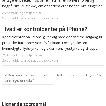
at tage et billede. Hvis din enhed har et kamera foran og
bagpå, skal du tjekke, om et af dem eller begge ikke fungerer.
Anmodning om fjernelse
Se det fulde svar på support.apple.com
Hvad er kontrolcenter på iPhone?
Kontrolcenter på iPhone giver dig med det samme adgang til
praktiske funktioner som flyfunktion, Forstyr ikke, en
lommelygte, lydstyrken og skærmens lysstyrke og til apps.
Anmodning om fjernelse
Se det fulde svar på support.apple.com
Indlægsnavigation
Kan man blive svimmel af
Hvilke mærker ejer Toyota?
for meget ørevoks?
Lignende spørgsmål