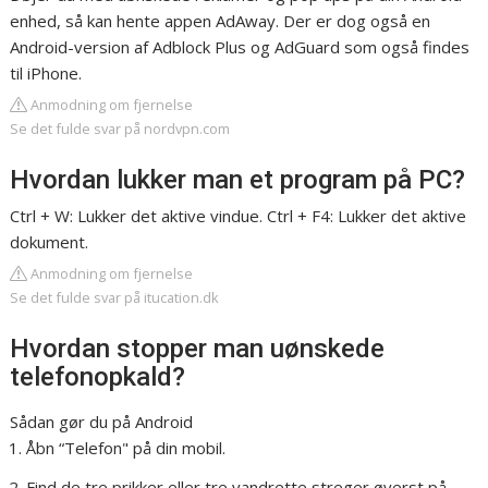
enhed, så kan hente appen AdAway. Der er dog også en
Android-version af Adblock Plus og AdGuard som også findes
til iPhone.
Anmodning om fjernelse
Se det fulde svar på nordvpn.com
Hvordan lukker man et program på PC?
Ctrl + W: Lukker det aktive vindue. Ctrl + F4: Lukker det aktive
dokument.
Anmodning om fjernelse
Se det fulde svar på itucation.dk
Hvordan stopper man uønskede
telefonopkald?
Sådan gør du på Android
Åbn “Telefon" på din mobil.
Find de tre prikker eller tre vandrette streger øverst på