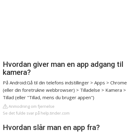
Hvordan giver man en app adgang til
kamera?
På Android:Gå til din telefons indstillinger > Apps > Chrome
(eller din foretrukne webbrowser) > Tilladelse > Kamera >
Tillad (eller "Tillad, mens du bruger appen")
Anmodning om fjernelse
Se det fulde svar på help.tinder.com
Hvordan slår man en app fra?