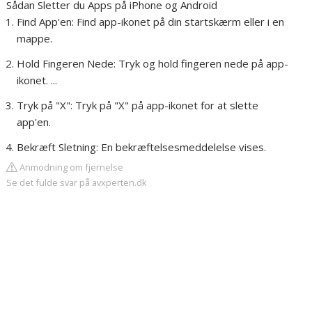
Sådan Sletter du Apps på iPhone og Android
Find App'en: Find app-ikonet på din startskærm eller i en
mappe.
Hold Fingeren Nede: Tryk og hold fingeren nede på app-
ikonet. ...
Tryk på "X": Tryk på "X" på app-ikonet for at slette
app'en.
Bekræft Sletning: En bekræftelsesmeddelelse vises.
Anmodning om fjernelse
Se det fulde svar på avxperten.dk