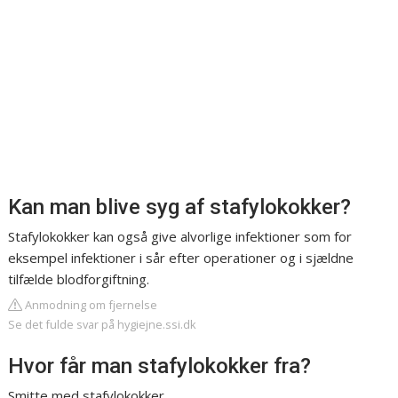
Kan man blive syg af stafylokokker?
Stafylokokker kan også give alvorlige infektioner som for
eksempel infektioner i sår efter operationer og i sjældne
tilfælde blodforgiftning.
Anmodning om fjernelse
Se det fulde svar på hygiejne.ssi.dk
Hvor får man stafylokokker fra?
Smitte med stafylokokker