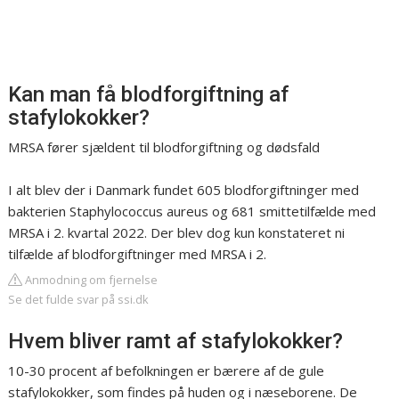
Kan man få blodforgiftning af
stafylokokker?
MRSA fører sjældent til blodforgiftning og dødsfald
I alt blev der i Danmark fundet 605 blodforgiftninger med
bakterien Staphylococcus aureus og 681 smittetilfælde med
MRSA i 2. kvartal 2022. Der blev dog kun konstateret ni
tilfælde af blodforgiftninger med MRSA i 2.
Anmodning om fjernelse
Se det fulde svar på ssi.dk
Hvem bliver ramt af stafylokokker?
10-30 procent af befolkningen er bærere af de gule
stafylokokker, som findes på huden og i næseborene. De