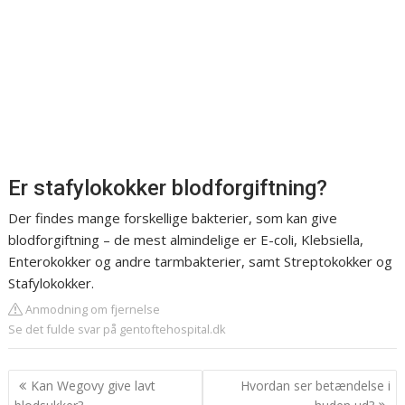
Er stafylokokker blodforgiftning?
Der findes mange forskellige bakterier, som kan give
blodforgiftning – de mest almindelige er E-coli, Klebsiella,
Enterokokker og andre tarmbakterier, samt Streptokokker og
Stafylokokker.
Anmodning om fjernelse
Se det fulde svar på gentoftehospital.dk
Indlægsnavigation
Kan Wegovy give lavt
Hvordan ser betændelse i