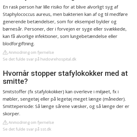
En rask person har lille risiko for at blive alvorligt syg af
Staphylococcus aureus, men bakterien kan af og til medføre
generende betændelser, som for eksempel bylder og
børnesår. Personer, der i forvejen er syge eller svækkede,
kan få alvorlige infektioner, som lungebetændelse eller
blodforgiftning.
Anmodning om fjernelse
Se det fulde svar på hvidovrehospital.dk
Hvornår stopper stafylokokker med at
smitte?
Smitstoffer (fx stafylokokker) kan overleve i miljøet, fx i
møbler, sengetøj eller på legetøj meget længe (måneder).
Smitteperiode: Så længe sårene væsker, og så længe der er
skorper.
Anmodning om fjernelse
Se det fulde svar på sst.dk