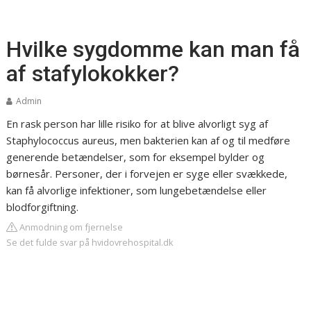
Hvilke sygdomme kan man få
af stafylokokker?
Admin
En rask person har lille risiko for at blive alvorligt syg af
Staphylococcus aureus, men bakterien kan af og til medføre
generende betændelser, som for eksempel bylder og
børnesår. Personer, der i forvejen er syge eller svækkede,
kan få alvorlige infektioner, som lungebetændelse eller
blodforgiftning.
Anmodning om fjernelse
Se det fulde svar på hvidovrehospital.dk