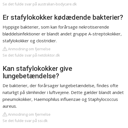
Se det fulde svar på australian-bodycare.dk
Er stafylokokker kødædende bakterier?
Hyppige bakterier, som kan forårsage nekrotiserende
bløddelsinfektioner er blandt andet gruppe A-streptokokker,
stafylokokker og clostridier.
Anmodning om fjernelse
Se det fulde svar på netdoktor.dk
Kan stafylokokker give
lungebetændelse?
De bakterier, der forårsager lungebetændelse, findes ofte
naturligt på slimhinder i luftvejene. Dette gælder blandt andet
pneumokokker, Haemophilus influenzae og Staphylococcus
aureus.
Anmodning om fjernelse
Se det fulde svar på ssi.dk