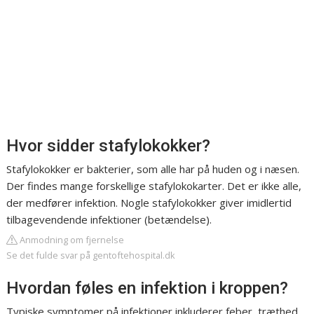
Hvor sidder stafylokokker?
Stafylokokker er bakterier, som alle har på huden og i næsen.
Der findes mange forskellige stafylokokarter. Det er ikke alle,
der medfører infektion. Nogle stafylokokker giver imidlertid
tilbagevendende infektioner (betændelse).
Anmodning om fjernelse
Se det fulde svar på gentoftehospital.dk
Hvordan føles en infektion i kroppen?
Typiske symptomer på infektioner inkluderer feber, træthed,