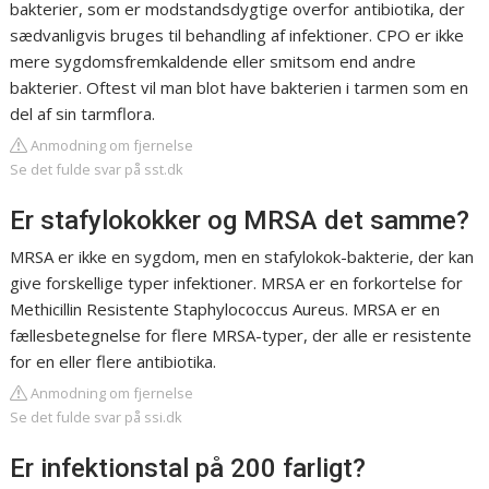
bakterier, som er modstandsdygtige overfor antibiotika, der
sædvanligvis bruges til behandling af infektioner. CPO er ikke
mere sygdomsfremkaldende eller smitsom end andre
bakterier. Oftest vil man blot have bakterien i tarmen som en
del af sin tarmflora.
Anmodning om fjernelse
Se det fulde svar på sst.dk
Er stafylokokker og MRSA det samme?
MRSA er ikke en sygdom, men en stafylokok-bakterie, der kan
give forskellige typer infektioner. MRSA er en forkortelse for
Methicillin Resistente Staphylococcus Aureus. MRSA er en
fællesbetegnelse for flere MRSA-typer, der alle er resistente
for en eller flere antibiotika.
Anmodning om fjernelse
Se det fulde svar på ssi.dk
Er infektionstal på 200 farligt?