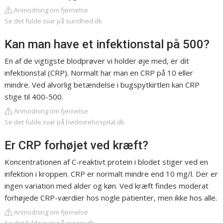
Anmodning om fjernelse
Se det fulde svar på sundhed.dk
Kan man have et infektionstal på 500?
En af de vigtigste blodprøver vi holder øje med, er dit
infektionstal (CRP). Normalt har man en CRP på 10 eller
mindre. Ved alvorlig betændelse i bugspytkirtlen kan CRP
stige til 400-500.
Anmodning om fjernelse
Se det fulde svar på hvidovrehospital.dk
Er CRP forhøjet ved kræft?
Koncentrationen af C-reaktivt protein i blodet stiger ved en
infektion i kroppen. CRP er normalt mindre end 10 mg/l. Der er
ingen variation med alder og køn. Ved kræft findes moderat
forhøjede CRP-værdier hos nogle patienter, men ikke hos alle.
Anmodning om fjernelse