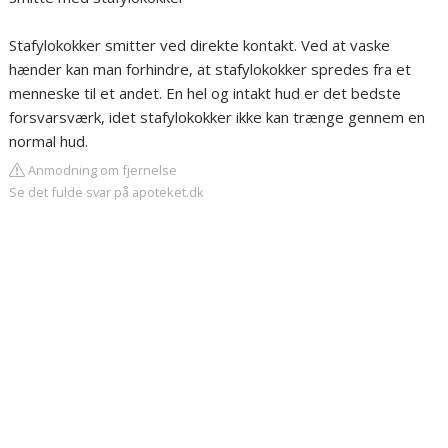
Stafylokokker smitter ved direkte kontakt. Ved at vaske
hænder kan man forhindre, at stafylokokker spredes fra et
menneske til et andet. En hel og intakt hud er det bedste
forsvarsværk, idet stafylokokker ikke kan trænge gennem en
normal hud.
Anmodning om fjernelse
Se det fulde svar på apoteket.dk