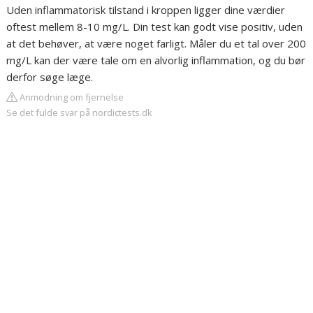
Uden inflammatorisk tilstand i kroppen ligger dine værdier
oftest mellem 8-10 mg/L. Din test kan godt vise positiv, uden
at det behøver, at være noget farligt. Måler du et tal over 200
mg/L kan der være tale om en alvorlig inflammation, og du bør
derfor søge læge.
Anmodning om fjernelse
Se det fulde svar på nordictests.dk