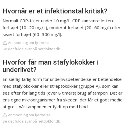
Hvornår er et infektionstal kritisk?
Normalt CRP-tal er under 10 mg/L. CRP kan være lettere
forhøjet (10- 20 mg/L), moderat forhøjet (20- 60 mg/l) eller
svært forhøjet (60- 300 mg/l).
Anmodning om fjernelse
Se det fulde svar på netdoktor.dk
Hvorfor får man stafylokokker i
underlivet?
En særlig farlig form for underlivsbetændelse er betændelse
med stafylokokker eller streptokokker (gruppe A), som kan
ses efter for lang tids (over 8 timers) brug af tampon. Det er
ens egne mikroorganismer fra skeden, der får et godt medie
at gro i, når tamponen er fyldt op med blod.
Anmodning om fjernelse
Se det fulde svar på netdoktor.dk