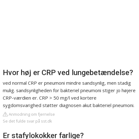
Hvor høj er CRP ved lungebetændelse?
ved normal CRP er pneumoni mindre sandsynlig, men stadig
mulig. sandsynligheden for bakteriel pneumoni stiger jo højere
CRP-værdien er. CRP > 50 mg/l ved kortere
sygdomsvarighed støtter diagnosen akut bakteriel pneumoni.
Anmodning om fjernelse
Se det fulde svar på sst.dk
Er stafylokokker farlige?