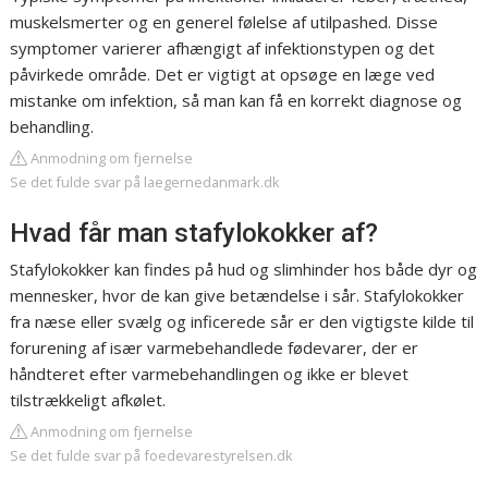
muskelsmerter og en generel følelse af utilpashed. Disse
symptomer varierer afhængigt af infektionstypen og det
påvirkede område. Det er vigtigt at opsøge en læge ved
mistanke om infektion, så man kan få en korrekt diagnose og
behandling.
Anmodning om fjernelse
Se det fulde svar på laegernedanmark.dk
Hvad får man stafylokokker af?
Stafylokokker kan findes på hud og slimhinder hos både dyr og
mennesker, hvor de kan give betændelse i sår. Stafylokokker
fra næse eller svælg og inficerede sår er den vigtigste kilde til
forurening af især varmebehandlede fødevarer, der er
håndteret efter varmebehandlingen og ikke er blevet
tilstrækkeligt afkølet.
Anmodning om fjernelse
Se det fulde svar på foedevarestyrelsen.dk