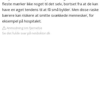
fleste mærker ikke noget til det selv, bortset fra at de kan
have en øget tendens til at få små bylder. Men disse raske
bærere kan risikere at smitte svækkede mennesker, for
eksempel på hospitalet.
Anmodning om fjernelse
Se det fulde svar på netdoktor.dk