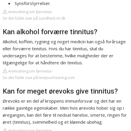
Synsforstyrrelser.
Anmodning om fjernelse
Se det fulde svar på sundhed.rm.dk
Kan alkohol forværre tinnitus?
Alkohol, koffein, rygning og noget medicin kan også forårsage
eller forværre tinnitus. Hvis du har tinnitus, skal du
undersøges for at bestemme, hvilke muligheder der er
tilgængelige for at håndtere din tinnitus.
Anmodning om fjernelse
Se det fulde svar på testyourhearing.com
Kan for meget ørevoks give tinnitus?
Ørevoks er en del af kroppens immunforsvar og det har en
række gavnlige egenskaber. Men hvis ørevoks hober sig op i
øregangen, kan det føre til nedsat hørelse, smerte, ringen for
øret (tinnitus), svimmelhed og et kløende ubehag.
Anmodning om fjernelse