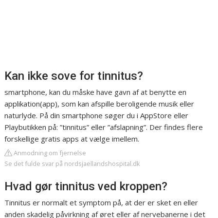
Kan ikke sove for tinnitus?
smartphone, kan du måske have gavn af at benytte en
applikation(app), som kan afspille beroligende musik eller
naturlyde. På din smartphone søger du i AppStore eller
Playbutikken på: ”tinnitus” eller ”afslapning”. Der findes flere
forskellige gratis apps at vælge imellem.
Anmodning om fjernelse
Se det fulde svar på nordsjaellandshospital.dk
Hvad gør tinnitus ved kroppen?
Tinnitus er normalt et symptom på, at der er sket en eller
anden skadelig påvirkning af øret eller af nervebanerne i det