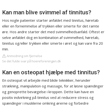
Kan man blive svimmel af tinnitus?
Hos nogle patienter starter anfaldet med tinnitus, høretab
eller en fornemmelse af trykken eller smerte for det ramte
øre. Hos andre starter det med svimmelhedsanfald. Oftest er
selve anfaldet dog en kombination af svimmelhed, høretab,
tinnitus og/eller trykken eller smerte i øret og kan vare fra 20
min.
Anmodning om fjernelse
Se det fulde svar på hoereforeningen.dk
Kan en osteopat hjælpe med tinnitus?
En osteopat vil arbejde med blide teknikker, herunder
strækning, manipulation og massage, for at løsne spændinger
og genoprette bevægelse i kroppen. Dette kan have en
positiv indvirkning på tinnitus ved at reducere stress og
spændinger i musklerne omkring ørerne og forbedre