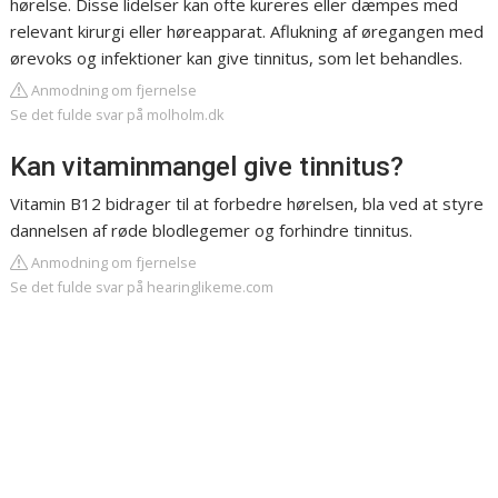
hørelse. Disse lidelser kan ofte kureres eller dæmpes med
relevant kirurgi eller høreapparat. Aflukning af øregangen med
ørevoks og infektioner kan give tinnitus, som let behandles.
Anmodning om fjernelse
Se det fulde svar på molholm.dk
Kan vitaminmangel give tinnitus?
Vitamin B12 bidrager til at forbedre hørelsen, bla ved at styre
dannelsen af røde blodlegemer og forhindre tinnitus.
Anmodning om fjernelse
Se det fulde svar på hearinglikeme.com