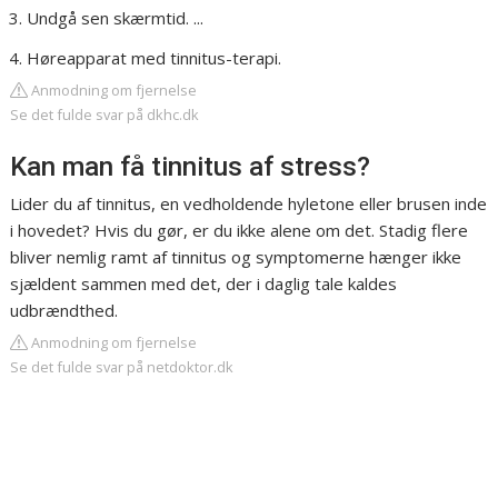
Undgå sen skærmtid. ...
Høreapparat med tinnitus-terapi.
Anmodning om fjernelse
Se det fulde svar på dkhc.dk
Kan man få tinnitus af stress?
Lider du af tinnitus, en vedholdende hyletone eller brusen inde
i hovedet? Hvis du gør, er du ikke alene om det. Stadig flere
bliver nemlig ramt af tinnitus og symptomerne hænger ikke
sjældent sammen med det, der i daglig tale kaldes
udbrændthed.
Anmodning om fjernelse
Se det fulde svar på netdoktor.dk