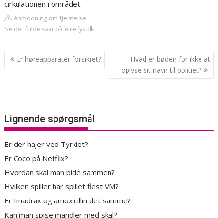
cirkulationen i området.
Anmodning om fjernelse
Se det fulde svar på elitefys.dk
Indlægsnavigation
Er høreapparater forsikret?
Hvad er bøden for ikke at
oplyse sit navn til politiet?
Lignende spørgsmål
Er der hajer ved Tyrkiet?
Er Coco på Netflix?
Hvordan skal man bide sammen?
Hvilken spiller har spillet flest VM?
Er Imadrax og amoxicillin det samme?
Kan man spise mandler med skal?