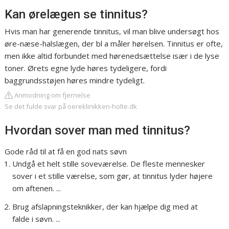
Kan ørelægen se tinnitus?
Hvis man har generende tinnitus, vil man blive undersøgt hos
øre-næse-halslægen, der bl a måler hørelsen. Tinnitus er ofte,
men ikke altid forbundet med hørenedsættelse især i de lyse
toner. Ørets egne lyde høres tydeligere, fordi
baggrundsstøjen høres mindre tydeligt.
Anmodning om fjernelse
Se det fulde svar på oereklinikken-holte.dk
Hvordan sover man med tinnitus?
Gode råd til at få en god nats søvn
Undgå et helt stille soveværelse. De fleste mennesker
sover i et stille værelse, som gør, at tinnitus lyder højere
om aftenen. ...
Brug afslapningsteknikker, der kan hjælpe dig med at
falde i søvn. ...