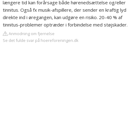
længere tid kan forårsage både hørenedsættelse og/eller
tinnitus. Også fx musik-afspillere, der sender en kraftig lyd
direkte ind i øregangen, kan udgøre en risiko. 20-40 % af
tinnitus-problemer optræder i forbindelse med støjskader.
Anmodning om fjernelse
Se det fulde svar på hoereforeningen.dk