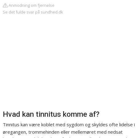
Anmodning om fjernelse
Se det fulde svar på sundhed.dk
Hvad kan tinnitus komme af?
Tinnitus kan være koblet med sygdom og skyldes ofte lidelse i
øregangen, trommehinden eller mellemøret med nedsat