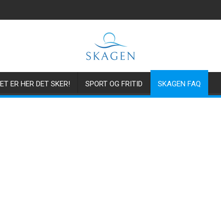
ET ER HER DET SKER!
SPORT OG FRITID
SKAGEN FAQ