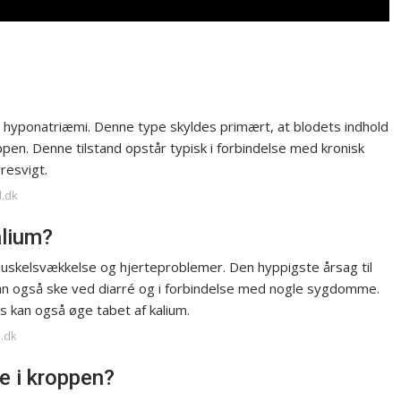
 hyponatriæmi. Denne type skyldes primært, at blodets indhold
ppen. Denne tilstand opstår typisk i forbindelse med kronisk
resvigt.
d.dk
alium?
 muskelsvækkelse og hjerteproblemer. Den hyppigste årsag til
kan også ske ved diarré og i forbindelse med nogle sygdomme.
 kan også øge tabet af kalium.
e.dk
e i kroppen?