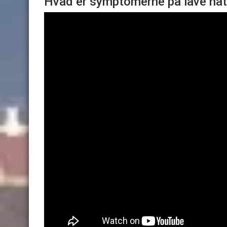
Hvad er symptomerne på lave natr