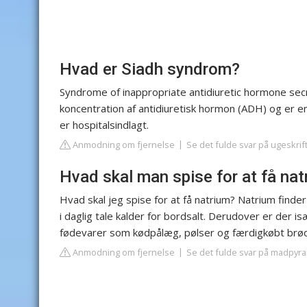
Hvad er Siadh syndrom?
Syndrome of inappropriate antidiuretic hormone secr
koncentration af antidiuretisk hormon (ADH) og er en
er hospitalsindlagt.
Anmodning om fjernelse
Se det fulde svar på ugeskrif
Hvad skal man spise for at få na
Hvad skal jeg spise for at få natrium? Natrium finder
i daglig tale kalder for bordsalt. Derudover er der is
fødevarer som kødpålæg, pølser og færdigkøbt brød
Anmodning om fjernelse
Se det fulde svar på madpyr