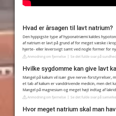
Hvad er årsagen til lavt natrium?
Den hyppigste type af hyponatriæmi kaldes hypoton
af natrium er lavt på grund af for meget væske i kro
hjerte- eller leversvigt samt ved nogle former for ny
Anmodning om fjernelse
Se det fulde svar på sundhe
Hvilke sygdomme kan give lavt k
Mangel på kalium vil især give nerve-forstyrrelser,
et tab af kalium er vanddrivende medicin, men det 
Mangel på magnesium og meget højt indtag af lakrids
Anmodning om fjernelse
Se det fulde svar på samvirk
Hvor meget natrium skal man hav