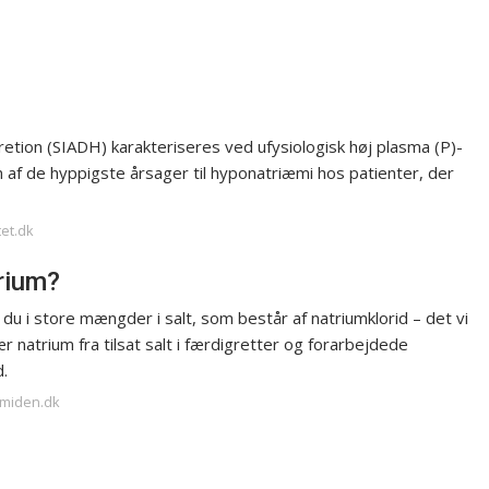
etion (SIADH) karakteriseres ved ufysiologisk høj plasma (P)-
 af de hyppigste årsager til hyponatriæmi hos patienter, der
tet.dk
trium?
 du i store mængder i salt, som består af natriumklorid – det vi
ær natrium fra tilsat salt i færdigretter og forarbejdede
.
amiden.dk