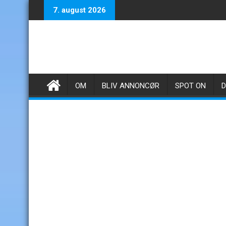
Skip
7. august 2026
to
content
OM
BLIV ANNONCØR
SPOT ON
D