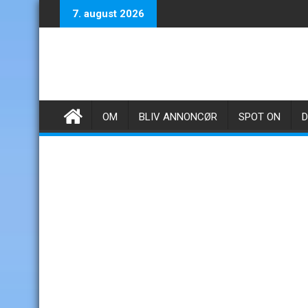
Skip
7. august 2026
to
content
OM
BLIV ANNONCØR
SPOT ON
D