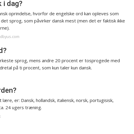
 i dag?
mansk oprindelse, hvorfor de engelske ord kan opleves som
 det sprog, som påvirker dansk mest (men det er faktisk ikke
rne).
tedbyus.com
d?
rkeste sprog, mens andre 20 procent er tosprogede med
dretal på ti procent, som kun taler kun dansk.
rden?
ære, er: Dansk, hollandsk, italiensk, norsk, portugisisk,
a. 24 ugers træning.
k