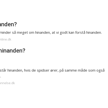
nanden?
minder så meget om hinanden, at vi godt kan forstå hinanden.
nline.dk
 hinanden?
forstår hinanden, hvis de spidser ører, på samme måde som også
.
annelse.dk