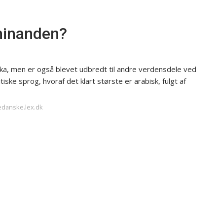
hinanden?
ka, men er også blevet udbredt til andre verdensdele ved
ske sprog, hvoraf det klart største er arabisk, fulgt af
edanske.lex.dk