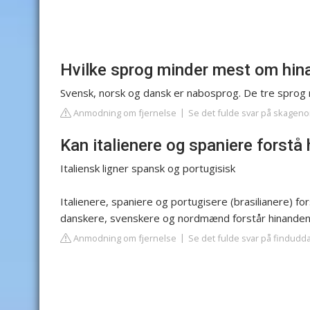
Hvilke sprog minder mest om hi
Svensk, norsk og dansk er nabosprog. De tre sprog 
Anmodning om fjernelse
Se det fulde svar på skageno
Kan italienere og spaniere forstå
Italiensk ligner spansk og portugisisk
Italienere, spaniere og portugisere (brasilianere) 
danskere, svenskere og nordmænd forstår hinanden
Anmodning om fjernelse
Se det fulde svar på findudd