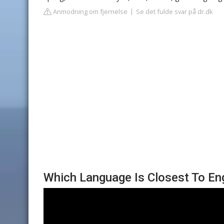
Anmodning om fjernelse
Se det fulde svar på dr.dk
Which Language Is Closest To En