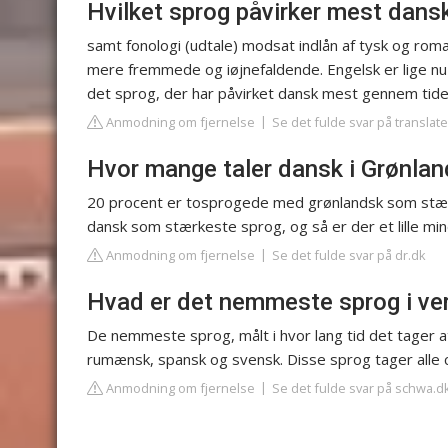
Hvilket sprog påvirker mest dansk
samt fonologi (udtale) modsat indlån af tysk og ro
mere fremmede og iøjnefaldende. Engelsk er lige nu
det sprog, der har påvirket dansk mest gennem tide
Anmodning om fjernelse
Se det fulde svar på transla
Hvor mange taler dansk i Grønlan
20 procent er tosprogede med grønlandsk som stæ
dansk som stærkeste sprog, og så er der et lille min
Anmodning om fjernelse
Se det fulde svar på dr.dk
Hvad er det nemmeste sprog i ve
De nemmeste sprog, målt i hvor lang tid det tager at l
rumænsk, spansk og svensk. Disse sprog tager alle c
Anmodning om fjernelse
Se det fulde svar på schwa.d