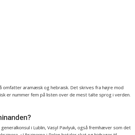
så omfatter aramæisk og hebraisk. Det skrives fra højre mod
sk er nummer fem på listen over de mest talte sprog i verden.
 hinanden?
s generalkonsul i Lublin, Vasyl Pavlyuk, også fremhæver som det
ainere. »Ukrainerne i Polen betaler skat og bidrager til