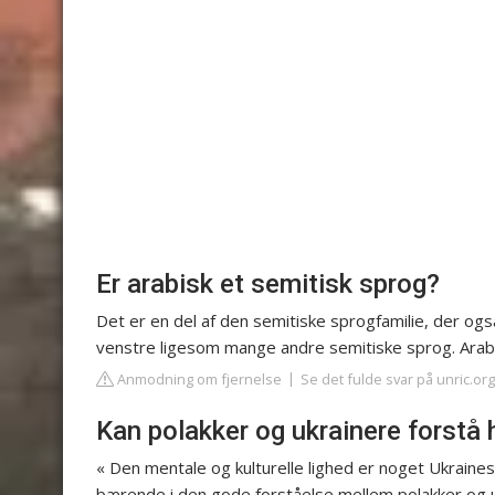
Er arabisk et semitisk sprog?
Det er en del af den semitiske sprogfamilie, der og
venstre ligesom mange andre semitiske sprog. Arabi
Anmodning om fjernelse
Se det fulde svar på unric.org
Kan polakker og ukrainere forstå
« Den mentale og kulturelle lighed er noget Ukraine
bærende i den gode forståelse mellem polakker og ukr