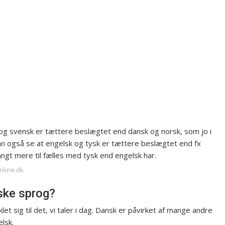
 og svensk er tættere beslægtet end dansk og norsk, som jo i
n også se at engelsk og tysk er tættere beslægtet end fx
angt mere til fælles med tysk end engelsk har.
nline.dk
nske sprog?
t sig til det, vi taler i dag. Dansk er påvirket af mange andre
elsk.