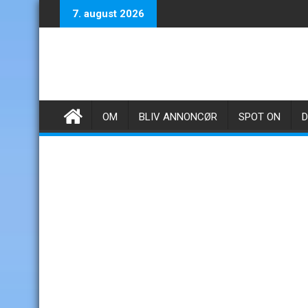
Skip
7. august 2026
to
content
OM
BLIV ANNONCØR
SPOT ON
D