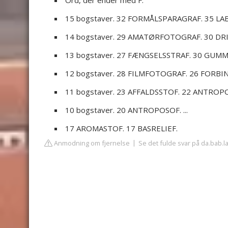
Ord, der ender med F.
15 bogstaver. 32 FORMÅLSPARAGRAF. 35 LAB
14 bogstaver. 29 AMATØRFOTOGRAF. 30 DRIV
13 bogstaver. 27 FÆNGSELSSTRAF. 30 GUMMI
12 bogstaver. 28 FILMFOTOGRAF. 26 FORBIND
11 bogstaver. 23 AFFALDSSTOF. 22 ANTROPO
10 bogstaver. 20 ANTROPOSOF. ...
17 AROMASTOF. 17 BASRELIEF.
Anmodning om fjernelse
Se det fulde svar på da.bab.l