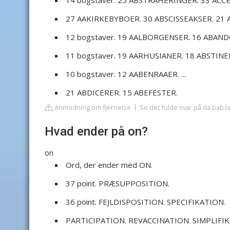
14 bogstaver. 25 ABSTRAHERINGER. 33 ACCE
27 AAKIRKEBYBOER. 30 ABSCISSEAKSER. 21 A
12 bogstaver. 19 AALBORGENSER. 16 ABANDO
11 bogstaver. 19 AARHUSIANER. 18 ABSTINENS
10 bogstaver. 12 AABENRAAER. ...
21 ABDICERER. 15 ABEFESTER.
Anmodning om fjernelse
Se det fulde svar på da.bab.l
Hvad ender på on?
on
Ord, der ender med ON.
37 point. PRÆSUPPOSITION.
36 point. FEJLDISPOSITION. SPECIFIKATION.
PARTICIPATION. REVACCINATION. SIMPLIFIK