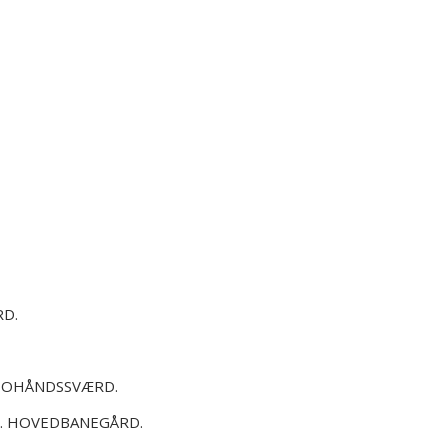
RD.
 TOHÅNDSSVÆRD.
D. HOVEDBANEGÅRD.