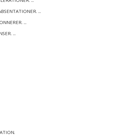
LERATIONER. ...
BSENTATIONER. ...
NNERER. ...
ER. ...
a
ATION.