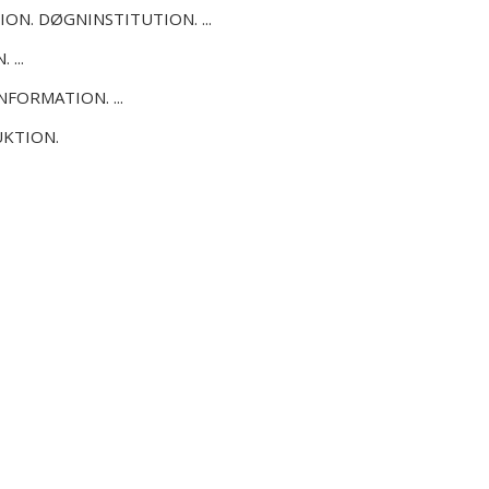
ON. DØGNINSTITUTION. ...
...
FORMATION. ...
UKTION.
a