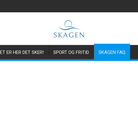
ET ER HER DET SKER!
SPORT OG FRITID
SKAGEN FAQ