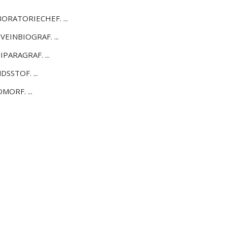
ORATORIECHEF. ...
EINBIOGRAF. ...
PARAGRAF. ...
SSTOF. ...
MORF. ...
a