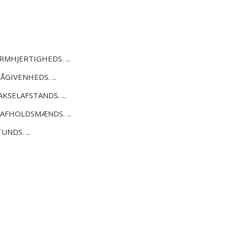
RMHJERTIGHEDS. ...
ÅGIVENHEDS. ...
KSELAFSTANDS. ...
AFHOLDSMÆNDS. ...
NDS. ...
a