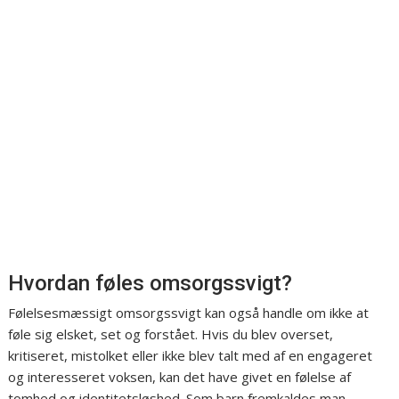
Hvordan føles omsorgssvigt?
Følelsesmæssigt omsorgssvigt kan også handle om ikke at
føle sig elsket, set og forstået. Hvis du blev overset,
kritiseret, mistolket eller ikke blev talt med af en engageret
og interesseret voksen, kan det have givet en følelse af
tomhed og identitetsløshed. Som barn fremkaldes man