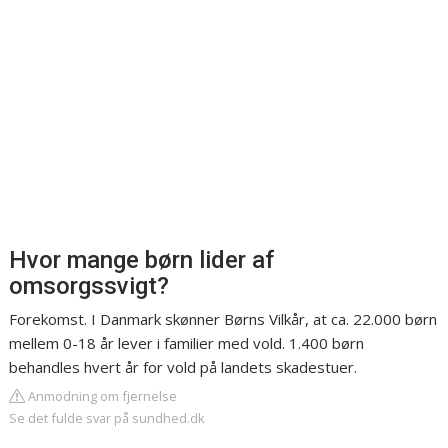
Hvor mange børn lider af
omsorgssvigt?
Forekomst. I Danmark skønner Børns Vilkår, at ca. 22.000 børn
mellem 0-18 år lever i familier med vold. 1.400 børn
behandles hvert år for vold på landets skadestuer.
Anmodning om fjernelse
Se det fulde svar på sundhed.dk