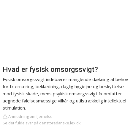
Hvad er fysisk omsorgssvigt?
Fysisk omsorgssvigt indebærer manglende dækning af behov
for fx ernæring, beklædning, daglig hygiejne og beskyttelse
mod fysisk skade, mens psykisk omsorgssvigt fx omfatter
uegnede følelsesmæssige vilkår og utilstrækkelig intellektuel
stimulation.
Anmodning om fjernelse
Se det fulde svar på denstoredanske.lex.dk