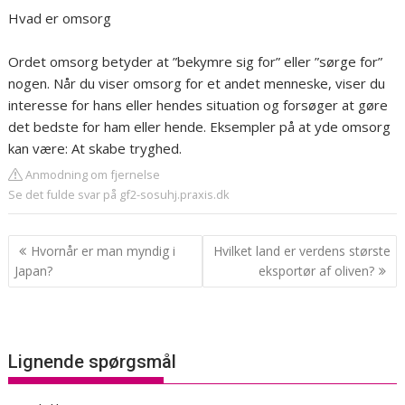
Hvad er omsorg
Ordet omsorg betyder at ”bekymre sig for” eller ”sørge for”
nogen. Når du viser omsorg for et andet menneske, viser du
interesse for hans eller hendes situation og forsøger at gøre
det bedste for ham eller hende. Eksempler på at yde omsorg
kan være: At skabe tryghed.
Anmodning om fjernelse
Se det fulde svar på gf2-sosuhj.praxis.dk
Indlægsnavigation
Hvornår er man myndig i
Hvilket land er verdens største
Japan?
eksportør af oliven?
Lignende spørgsmål