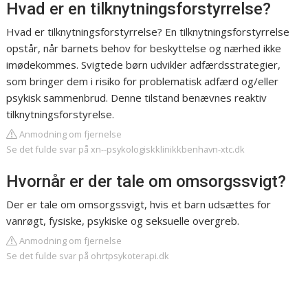
Hvad er en tilknytningsforstyrrelse?
Hvad er tilknytningsforstyrrelse? En tilknytningsforstyrrelse
opstår, når barnets behov for beskyttelse og nærhed ikke
imødekommes. Svigtede børn udvikler adfærdsstrategier,
som bringer dem i risiko for problematisk adfærd og/eller
psykisk sammenbrud. Denne tilstand benævnes reaktiv
tilknytningsforstyrelse.
Anmodning om fjernelse
Se det fulde svar på xn--psykologiskklinikkbenhavn-xtc.dk
Hvornår er der tale om omsorgssvigt?
Der er tale om omsorgssvigt, hvis et barn udsættes for
vanrøgt, fysiske, psykiske og seksuelle overgreb.
Anmodning om fjernelse
Se det fulde svar på ohrtpsykoterapi.dk