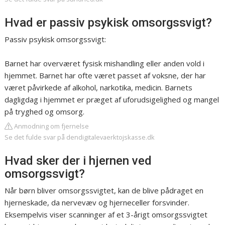
Hvad er passiv psykisk omsorgssvigt?
Passiv psykisk omsorgssvigt:
Barnet har overværet fysisk mishandling eller anden vold i
hjemmet. Barnet har ofte været passet af voksne, der har
været påvirkede af alkohol, narkotika, medicin. Barnets
dagligdag i hjemmet er præget af uforudsigelighed og mangel
på tryghed og omsorg.
Anmodning om fjernelse
Se det fulde svar på dendigitalevaerktojskasse.dk
Hvad sker der i hjernen ved
omsorgssvigt?
Når børn bliver omsorgssvigtet, kan de blive pådraget en
hjerneskade, da nervevæv og hjerneceller forsvinder.
Eksempelvis viser scanninger af et 3-årigt omsorgssvigtet