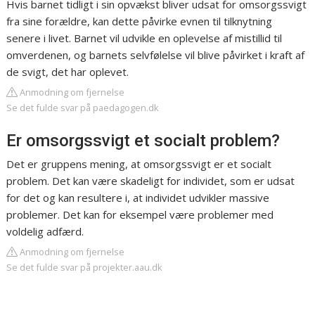
Hvis barnet tidligt i sin opvækst bliver udsat for omsorgssvigt
fra sine forældre, kan dette påvirke evnen til tilknytning
senere i livet. Barnet vil udvikle en oplevelse af mistillid til
omverdenen, og barnets selvfølelse vil blive påvirket i kraft af
de svigt, det har oplevet.
Anmodning om fjernelse
Se det fulde svar på paedagogen.dk
Er omsorgssvigt et socialt problem?
Det er gruppens mening, at omsorgssvigt er et socialt
problem. Det kan være skadeligt for individet, som er udsat
for det og kan resultere i, at individet udvikler massive
problemer. Det kan for eksempel være problemer med
voldelig adfærd.
Anmodning om fjernelse
Se det fulde svar på projekter.aau.dk