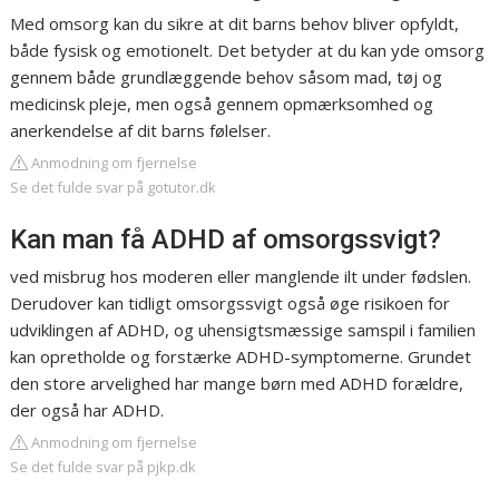
Med omsorg kan du sikre at dit barns behov bliver opfyldt,
både fysisk og emotionelt. Det betyder at du kan yde omsorg
gennem både grundlæggende behov såsom mad, tøj og
medicinsk pleje, men også gennem opmærksomhed og
anerkendelse af dit barns følelser.
Anmodning om fjernelse
Se det fulde svar på gotutor.dk
Kan man få ADHD af omsorgssvigt?
ved misbrug hos moderen eller manglende ilt under fødslen.
Derudover kan tidligt omsorgssvigt også øge risikoen for
udviklingen af ADHD, og uhensigtsmæssige samspil i familien
kan opretholde og forstærke ADHD-symptomerne. Grundet
den store arvelighed har mange børn med ADHD forældre,
der også har ADHD.
Anmodning om fjernelse
Se det fulde svar på pjkp.dk