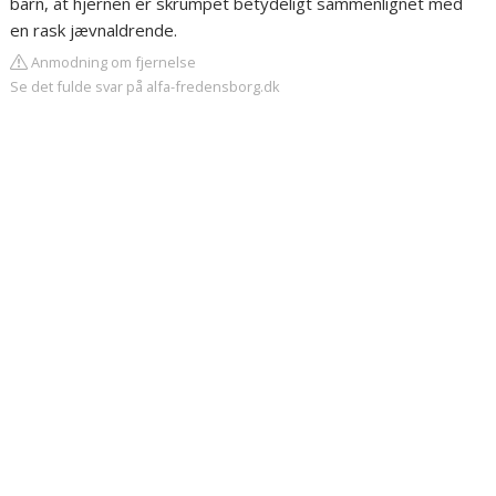
barn, at hjernen er skrumpet betydeligt sammenlignet med
en rask jævnaldrende.
Anmodning om fjernelse
Se det fulde svar på alfa-fredensborg.dk