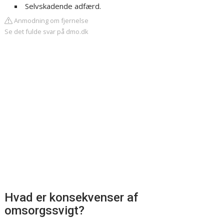
Selvskadende adfærd.
Anmodning om fjernelse
Se det fulde svar på dmo.dk
Hvad er konsekvenser af
omsorgssvigt?