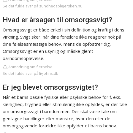
Se det fulde svar på sundhedsplejersken.nu
Hvad er årsagen til omsorgssvigt?
Omsorgssvigt er både enkel i sin definition og kraftig i dens
virkning. Svigt sker, når dine forældre ikke reagerer nok på
dine følelsesmæssige behov, mens de opfostrer dig.
Omsorgssvigt er en usynlig og måske glemt
barndomsoplevelse.
Anmodning om fjernelse
Se det fulde svar på livjohns.dk
Er jeg blevet omsorgssvigtet?
Når et barns basale fysiske eller psykiske behov for f. eks.
kærlighed, tryghed eller stimulering ikke opfyldes, er der tale
om omsorgssvigt i barndommen. Der skal være tale om
gentagne handlinger eller mønstre, hvor den eller de
omsorgsgivende forældre ikke opfylder et barns behov.