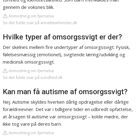
gennem de voksnes blik.
Anmodning om fjernelse
Se det fulde svar på annettewhimster.dk
Hvilke typer af omsorgssvigt er der?
Der skelnes mellem fire undertyper af omsorgssvigt: Fysisk,
følelsesmæssig (emotionel), svigtende læring/udvikling og
medicinsk omsorgssvigt.
Anmodning om fjernelse
Se det fulde svar på sundhed.dk
Kan man få autisme af omsorgssvigt?
Nej. Autisme skyldes hverken dårlig opdragelse eller dårlige
forældreevner. Det var i tidligere tider en udbredt opfattelse,
at årsagen til autisme var omsorgssvigt – kolde mødre, der
ikke tog vare på deres barn.
Anmodning om fjernelse