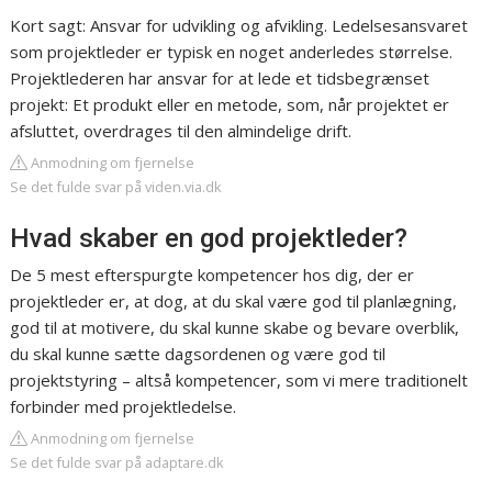
Kort sagt: Ansvar for udvikling og afvikling. Ledelsesansvaret
som projektleder er typisk en noget anderledes størrelse.
Projektlederen har ansvar for at lede et tidsbegrænset
projekt: Et produkt eller en metode, som, når projektet er
afsluttet, overdrages til den almindelige drift.
Anmodning om fjernelse
Se det fulde svar på viden.via.dk
Hvad skaber en god projektleder?
De 5 mest efterspurgte kompetencer hos dig, der er
projektleder er, at dog, at du skal være god til planlægning,
god til at motivere, du skal kunne skabe og bevare overblik,
du skal kunne sætte dagsordenen og være god til
projektstyring – altså kompetencer, som vi mere traditionelt
forbinder med projektledelse.
Anmodning om fjernelse
Se det fulde svar på adaptare.dk