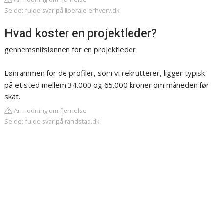
Se det fulde svar på liberale-erhverv.dk
Hvad koster en projektleder?
gennemsnitslønnen for en projektleder
Lønrammen for de profiler, som vi rekrutterer, ligger typisk
på et sted mellem 34.000 og 65.000 kroner om måneden før
skat.
Anmodning om fjernelse
Se det fulde svar på randstad.dk