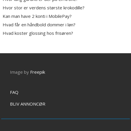
Hvor stor er verdens største krokodille?
Kan man have 2 konti i MobilePay?
Hvad får en håndbold dommer i løn?
Hvad koster glossing hos frisøren?
Image by
Freepik
FAQ
BLIV ANNONCØR