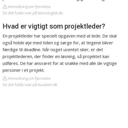
Anmodning om fjernelse
Se det fulde svar på teknologisk.dk
Hvad er vigtigt som projektleder?
En projektleder har specielt opgaven med at lede. De skal
også holde øje med tiden og sørge for, at tingene bliver
færdige til deadline. Når noget uventet sker, er det
projektlederen, der finder en løsning, så projektet kan
udføres. De har ansvaret for at snakke med alle de vigtige
personer i et projekt.
Anmodning om fjernelse
Se det fulde svar på itucation.dk