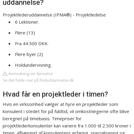
uddannelse?
Projektlederuddannelse (IPMA®) - Projektledelse
6 Lektioner.
Flere (13)
Fra 44.500 DKK.
Flere byer (2)
Holdundervisning.
Anmodning om fjernelse
Se det fulde svar på finduddannelse.dk
Hvad får en projektleder i timen?
Hvis en virksomhed vælger at hyre en projektleder som
konsulent i stedet for på fuldtid, vil omkostningerne ofte blive
beregnet på timebasis. Timepriser for
projektlederkonsulenter kan variere fra 1.000 til 2.500 kroner i
timen, afhængigt af konsulentens erfaring, specialisering og