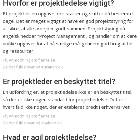
Hvorfor er projektledelse vigtigt?
Et projekt er en opgave, der starter og slutter på bestemte
dage. Det er meget vigtigt at have en god projektstyring for
at sikre, at alle arbejder godt sammen. Projektstyring på
engelsk hedder “Project Management”, og handler om at klare
unikke opgaver for at nå særlige mål gennem god brug af tid
og ressourcer.
Anmodning om fjernelse
Se det fulde svar på itucation.dk
Er projektleder en beskyttet titel?
En udfordring er, at projektledelse ikke er en beskyttet titel,
så der er ikke nogen standard for projektledelse. Det er i
hvert fald ikke noget, der er etableret bredt i erhvervslivet.
Anmodning om fjernelse
Se det fulde svar på abakion.dk
Hvad er agil projektledelse?