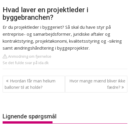
Hvad laver en projektleder i
byggebranchen?
Er du projektleder i byggeriet? Så skal du have styr på
entreprise- og samarbejdsformer, juridiske aftaler og
kontraktstyring, projektøkonomi, kvalitetsstyring og -sikring
samt ændringshåndtering i byggeprojekter.
Anmodning om fjernelse
Se det fulde svar på ida.dk
Indlægsnavigation
Hvordan får man helium
Hvor mange mænd bliver ikke
balloner til at holde?
fædre?
Lignende spørgsmål