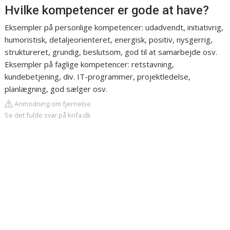
Hvilke kompetencer er gode at have?
Eksempler på personlige kompetencer: udadvendt, initiativrig,
humoristisk, detaljeorienteret, energisk, positiv, nysgerrig,
struktureret, grundig, beslutsom, god til at samarbejde osv.
Eksempler på faglige kompetencer: retstavning,
kundebetjening, div. IT-programmer, projektledelse,
planlægning, god sælger osv.
Anmodning om fjernelse
Se det fulde svar på krifa.dk