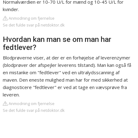
Normalværdien er 10-70 U/L for mænd og 10-45 U/L for
kvinder.
Anmodning om fjernelse
Se det fulde svar på netdoktor.dk
Hvordan kan man se om man har
fedtlever?
Blodprøverne viser, at der er en forhøjelse af leverenzymer
(blodprøver der afspejler leverens tilstand). Man kan også få
en mistanke om "fedtlever" ved en ultralydsscanning af
maven. Den eneste mulighed man har for med sikkerhed at
diagnosticere "fedtlever" er ved at tage en vævsprøve fra
leveren.
Anmodning om fjernelse
Se det fulde svar på netdoktor.dk