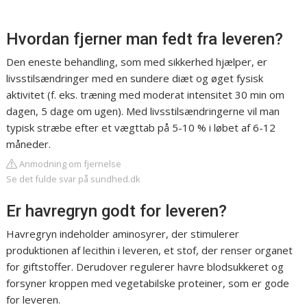
Hvordan fjerner man fedt fra leveren?
Den eneste behandling, som med sikkerhed hjælper, er
livsstilsændringer med en sundere diæt og øget fysisk
aktivitet (f. eks. træning med moderat intensitet 30 min om
dagen, 5 dage om ugen). Med livsstilsændringerne vil man
typisk stræbe efter et vægttab på 5-10 % i løbet af 6-12
måneder.
Anmodning om fjernelse
Se det fulde svar på sundhed.dk
Er havregryn godt for leveren?
Havregryn indeholder aminosyrer, der stimulerer
produktionen af lecithin i leveren, et stof, der renser organet
for giftstoffer. Derudover regulerer havre blodsukkeret og
forsyner kroppen med vegetabilske proteiner, som er gode
for leveren.