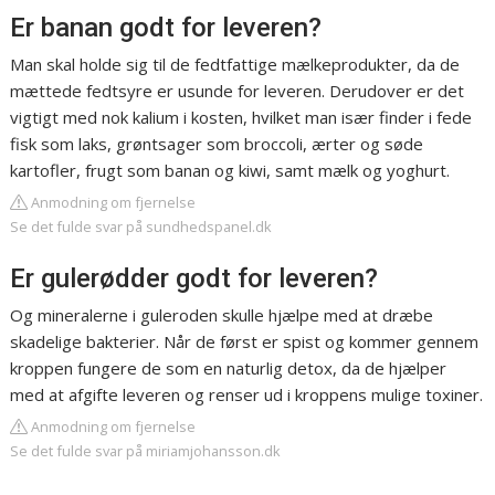
Er banan godt for leveren?
Man skal holde sig til de fedtfattige mælkeprodukter, da de
mættede fedtsyre er usunde for leveren. Derudover er det
vigtigt med nok kalium i kosten, hvilket man især finder i fede
fisk som laks, grøntsager som broccoli, ærter og søde
kartofler, frugt som banan og kiwi, samt mælk og yoghurt.
Anmodning om fjernelse
Se det fulde svar på sundhedspanel.dk
Er gulerødder godt for leveren?
Og mineralerne i guleroden skulle hjælpe med at dræbe
skadelige bakterier. Når de først er spist og kommer gennem
kroppen fungere de som en naturlig detox, da de hjælper
med at afgifte leveren og renser ud i kroppens mulige toxiner.
Anmodning om fjernelse
Se det fulde svar på miriamjohansson.dk