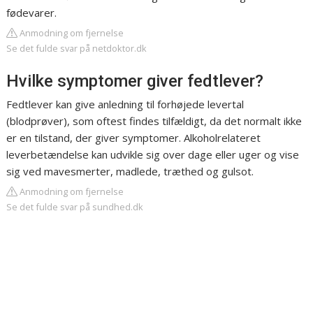
fødevarer.
Anmodning om fjernelse
Se det fulde svar på netdoktor.dk
Hvilke symptomer giver fedtlever?
Fedtlever kan give anledning til forhøjede levertal
(blodprøver), som oftest findes tilfældigt, da det normalt ikke
er en tilstand, der giver symptomer. Alkoholrelateret
leverbetændelse kan udvikle sig over dage eller uger og vise
sig ved mavesmerter, madlede, træthed og gulsot.
Anmodning om fjernelse
Se det fulde svar på sundhed.dk