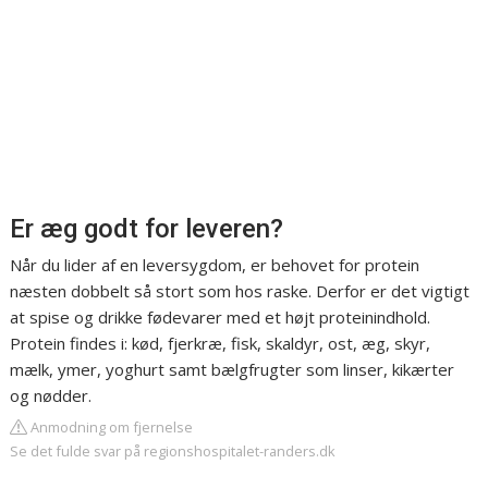
Er æg godt for leveren?
Når du lider af en leversygdom, er behovet for protein
næsten dobbelt så stort som hos raske. Derfor er det vigtigt
at spise og drikke fødevarer med et højt proteinindhold.
Protein findes i: kød, fjerkræ, fisk, skaldyr, ost, æg, skyr,
mælk, ymer, yoghurt samt bælgfrugter som linser, kikærter
og nødder.
Anmodning om fjernelse
Se det fulde svar på regionshospitalet-randers.dk