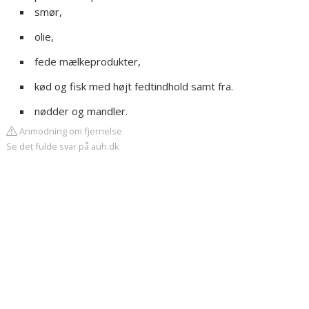
smør,
olie,
fede mælkeprodukter,
kød og fisk med højt fedtindhold samt fra.
nødder og mandler.
Anmodning om fjernelse
Se det fulde svar på auh.dk