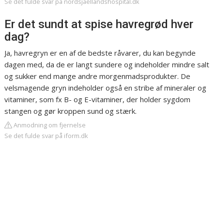
Se det fulde svar på nordsjaellandshospital.dk
Er det sundt at spise havregrød hver
dag?
Ja, havregryn er en af de bedste råvarer, du kan begynde
dagen med, da de er langt sundere og indeholder mindre salt
og sukker end mange andre morgenmadsprodukter. De
velsmagende gryn indeholder også en stribe af mineraler og
vitaminer, som fx B- og E-vitaminer, der holder sygdom
stangen og gør kroppen sund og stærk.
Anmodning om fjernelse
Se det fulde svar på iform.dk