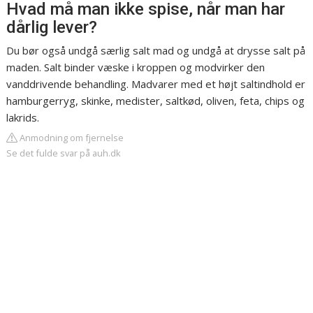
Hvad må man ikke spise, når man har
dårlig lever?
Du bør også undgå særlig salt mad og undgå at drysse salt på
maden. Salt binder væske i kroppen og modvirker den
vanddrivende behandling. Madvarer med et højt saltindhold er
hamburgerryg, skinke, medister, saltkød, oliven, feta, chips og
lakrids.
Anmodning om fjernelse
Se det fulde svar på auh.dk