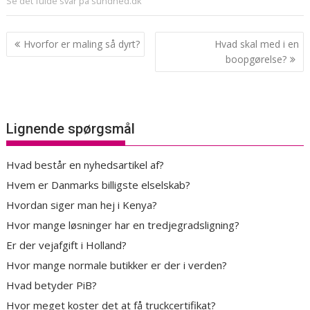
Se det fulde svar på sundhed.dk
Indlægsnavigation
Hvorfor er maling så dyrt?
Hvad skal med i en
boopgørelse?
Lignende spørgsmål
Hvad består en nyhedsartikel af?
Hvem er Danmarks billigste elselskab?
Hvordan siger man hej i Kenya?
Hvor mange løsninger har en tredjegradsligning?
Er der vejafgift i Holland?
Hvor mange normale butikker er der i verden?
Hvad betyder PiB?
Hvor meget koster det at få truckcertifikat?