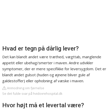
Hvad er tegn på dårlig lever?
Det kan blandt andet være træthed, vægttab, manglende
appetit eller ubehag/smerter i maven. Andre udvikler
symptomer, der er mere specifikke for leversygdom. Det er
blandt andet gulsot (huden og øjnene bliver gule af
galdestoffer) eller ophobning af væske i maven.
Anmodning om fjernelse
Se det fulde svar på hvidovrehospital.dk
Hvor højt må et levertal være?