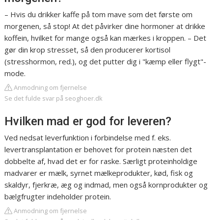
– Hvis du drikker kaffe på tom mave som det første om
morgenen, så stop! At det påvirker dine hormoner at drikke
koffein, hvilket for mange også kan mærkes i kroppen. – Det
gør din krop stresset, så den producerer kortisol
(stresshormon, red.), og det putter dig i "kæmp eller flygt"-
mode.
Anmodning om fjernelse
Se det fulde svar på seoghoer.dk
Hvilken mad er god for leveren?
Ved nedsat leverfunktion i forbindelse med f. eks.
levertransplantation er behovet for protein næsten det
dobbelte af, hvad det er for raske. Særligt proteinholdige
madvarer er mælk, syrnet mælkeprodukter, kød, fisk og
skaldyr, fjerkræ, æg og indmad, men også kornprodukter og
bælgfrugter indeholder protein.
Anmodning om fjernelse