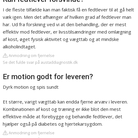
I de fleste tilfælde kan man faktisk få en fedtlever til at gå helt
væk igen. Men det afhænger af hvilken grad af fedtlever man
har. Ud fra forskning ved vi at den behandling, der er mest
effektiv mod fedtlever, er livsstilsændringer med omlægning
af kost, øget fysisk aktivitet og vægttab og at mindske
alkoholindtaget.
Anmodning om fjernelse
Se det fulde svar på austaddiagnostik.dk
Er motion godt for leveren?
Dyrk motion og spis sundt
Et større, varigt vægttab kan endda fjerne arvæv i leveren.
Kombinationen af kost og træning er ikke blot den mest
effektive måde at forebygge og behandle fedtlever, det
hjælper også på diabetes og hjertekarsygdom.
Anmodning om fjernelse