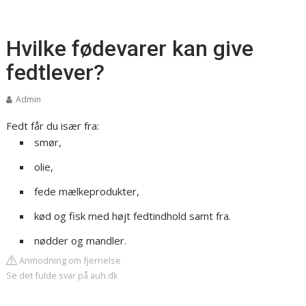
Hvilke fødevarer kan give
fedtlever?
Admin
Fedt får du især fra:
smør,
olie,
fede mælkeprodukter,
kød og fisk med højt fedtindhold samt fra.
nødder og mandler.
Anmodning om fjernelse
Se det fulde svar på auh.dk