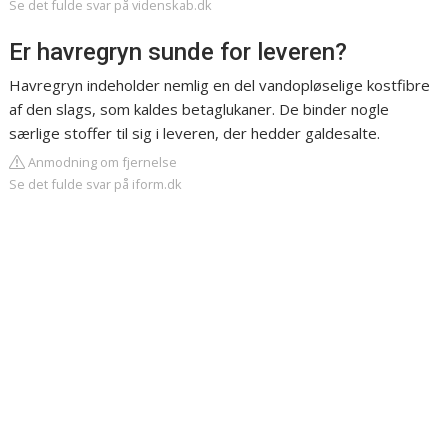
Se det fulde svar på videnskab.dk
Er havregryn sunde for leveren?
Havregryn indeholder nemlig en del vandopløselige kostfibre
af den slags, som kaldes betaglukaner. De binder nogle
særlige stoffer til sig i leveren, der hedder galdesalte.
Anmodning om fjernelse
Se det fulde svar på iform.dk