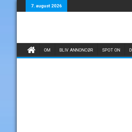
Skip
7. august 2026
to
content
OM
BLIV ANNONCØR
SPOT ON
D