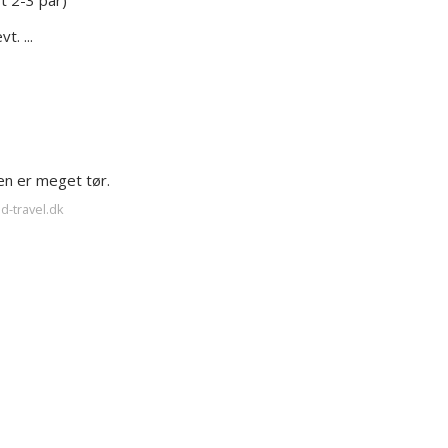
t 2-3 par)
t. ...
en er meget tør.
d-travel.dk