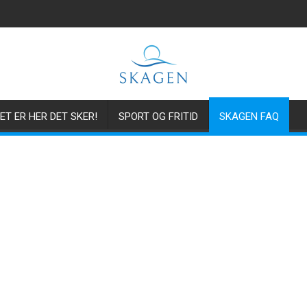
ET ER HER DET SKER!
SPORT OG FRITID
SKAGEN FAQ