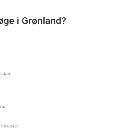
øge i Grønland?
ssuaq.
and.
d-travel.dk