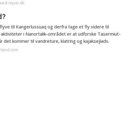
aard-rejser.dk
d?
ve til Kangerlussuaq og derfra tage et fly videre til
ktiviteter i Nanortalik-området er at udforske Tasermiut-
r det kommer til vandreture, klatring og kajaksejlads.
enland.com