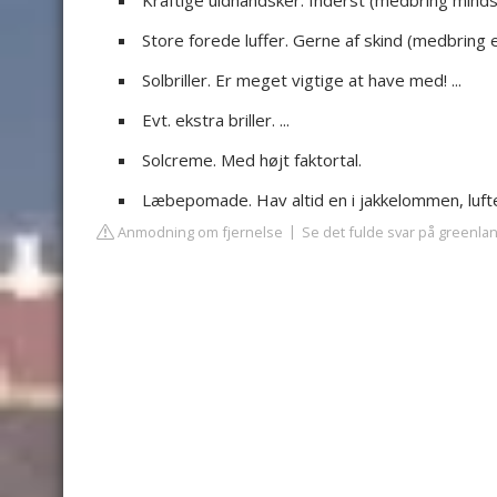
Kraftige uldhandsker. Inderst (medbring minds
Store forede luffer. Gerne af skind (medbring ev
Solbriller. Er meget vigtige at have med! ...
Evt. ekstra briller. ...
Solcreme. Med højt faktortal.
Læbepomade. Hav altid en i jakkelommen, luft
Anmodning om fjernelse
Se det fulde svar på greenlan