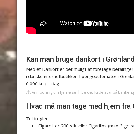
Kan man bruge dankort i Grønlan
Med et Dankort er det muligt at foretage betalinger
i danske internetbutikker. I pengeautomater i Grønl
6.000 kr. pr. dag.
Anmodning om fjernelse
Se det fulde svar på banken.g
Hvad må man tage med hjem fra 
Toldregler
Cigaretter 200 stk. eller Cigarillos (max. 3 gr. st