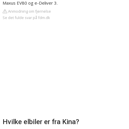
Maxus EV80 og e-Deliver 3.
Anmodning om fjernelse
Se det fulde svar på fdm.dk
Hvilke elbiler er fra Kina?