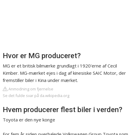
Hvor er MG produceret?
MG er et britisk bilmærke grundlagt i 1920'erne af Cecil
Kimber. MG-mærket ejes i dag af kinesiske SAIC Motor, der
fremstiller biler i Kina under mærket.
Anmodning om fjernelse
Se det fulde svar på da.wikipedia.org
Hvem producerer flest biler i verden?
Toyota er den nye konge
For fem år siden overhalede Volkswagen Group Toyota som