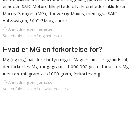
enheder. SAIC Motors tilknyttede bilvirksomheder inkluderer
Morris Garages (MG), Roewe og Maxus, men også SAIC
Volkswagen, SAIC-GM og andre.
Anmodning om fjernelse
Se det fulde svar på mgmotors.dk
Hvad er MG en forkortelse for?
Mg (og mg) har flere betydninger: Magnesium – et grundstof,
der forkortes Mg. megagram – 1.000.000 gram, forkortes Mg
= et ton. milligram – 1/1000 gram, forkortes mg.
Anmodning om fjernelse
Se det fulde svar på da.wikipedia.org