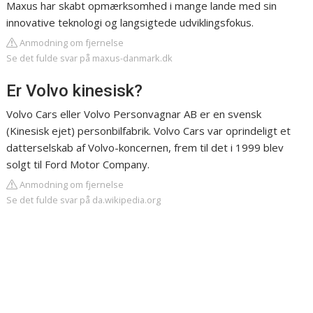
Maxus har skabt opmærksomhed i mange lande med sin
innovative teknologi og langsigtede udviklingsfokus.
Anmodning om fjernelse
Se det fulde svar på maxus-danmark.dk
Er Volvo kinesisk?
Volvo Cars eller Volvo Personvagnar AB er en svensk
(Kinesisk ejet) personbilfabrik. Volvo Cars var oprindeligt et
datterselskab af Volvo-koncernen, frem til det i 1999 blev
solgt til Ford Motor Company.
Anmodning om fjernelse
Se det fulde svar på da.wikipedia.org