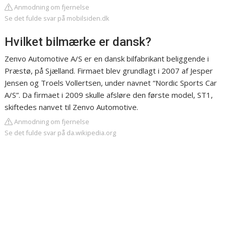
Anmodning om fjernelse
Se det fulde svar på mobilsiden.dk
Hvilket bilmærke er dansk?
Zenvo Automotive A/S er en dansk bilfabrikant beliggende i
Præstø, på Sjælland. Firmaet blev grundlagt i 2007 af Jesper
Jensen og Troels Vollertsen, under navnet “Nordic Sports Car
A/S”. Da firmaet i 2009 skulle afsløre den første model, ST1,
skiftedes nanvet til Zenvo Automotive.
Anmodning om fjernelse
Se det fulde svar på da.wikipedia.org