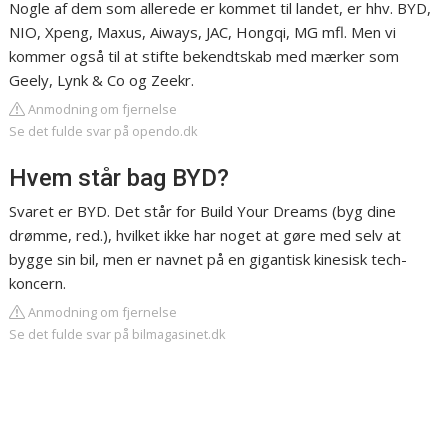
Nogle af dem som allerede er kommet til landet, er hhv. BYD,
NIO, Xpeng, Maxus, Aiways, JAC, Hongqi, MG mfl. Men vi
kommer også til at stifte bekendtskab med mærker som
Geely, Lynk & Co og Zeekr.
Anmodning om fjernelse
Se det fulde svar på opendo.dk
Hvem står bag BYD?
Svaret er BYD. Det står for Build Your Dreams (byg dine
drømme, red.), hvilket ikke har noget at gøre med selv at
bygge sin bil, men er navnet på en gigantisk kinesisk tech-
koncern.
Anmodning om fjernelse
Se det fulde svar på bilmagasinet.dk