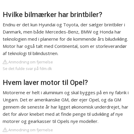
Hvilke bilmærker har brintbiler?
Endnu er det kun Hyundai og Toyota, der sælger brintbiler i
Danmark, men både Mercedes-Benz, BMW og Honda har
teknologien med i planerne for de kommende års biludvikling.
Motor har også talt med Continental, som er storleverandør
af teknologi til bilindustrien.
Anmodning om fjernelse
Se det fulde svar på fdm.dk
Hvem laver motor til Opel?
Motorerne er helt i aluminium og skal bygges på en ny fabrik i
Ungarn. Det er amerikanske GM, der ejer Opel, og da GM
gennem de seneste år har ligget økonomisk underdrejet, har
det for alvor knebet med at finde penge til udvikling af nye
motorer og gearkasser til Opels nye modeller.
Anmodning om fjernelse