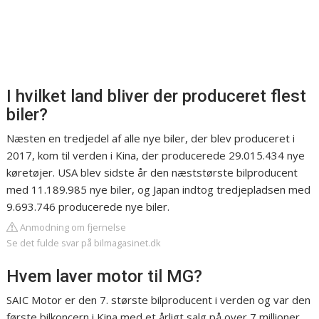
I hvilket land bliver der produceret flest
biler?
Næsten en tredjedel af alle nye biler, der blev produceret i
2017, kom til verden i Kina, der producerede 29.015.434 nye
køretøjer. USA blev sidste år den næststørste bilproducent
med 11.189.985 nye biler, og Japan indtog tredjepladsen med
9.693.746 producerede nye biler.
Anmodning om fjernelse
Se det fulde svar på bilmagasinet.dk
Hvem laver motor til MG?
SAIC Motor er den 7. største bilproducent i verden og var den
første bilkoncern i Kina med et årligt salg på over 7 millioner