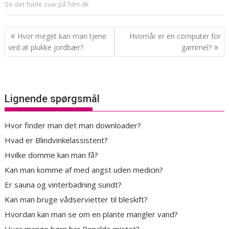
Se det fulde svar på fdm.dk
Indlægsnavigation
Hvor meget kan man tjene
Hvornår er en computer for
ved at plukke jordbær?
gammel?
Lignende spørgsmål
Hvor finder man det man downloader?
Hvad er Blindvinkelassistent?
Hvilke domme kan man få?
Kan man komme af med angst uden medicin?
Er sauna og vinterbadning sundt?
Kan man bruge vådservietter til bleskift?
Hvordan kan man se om en plante mangler vand?