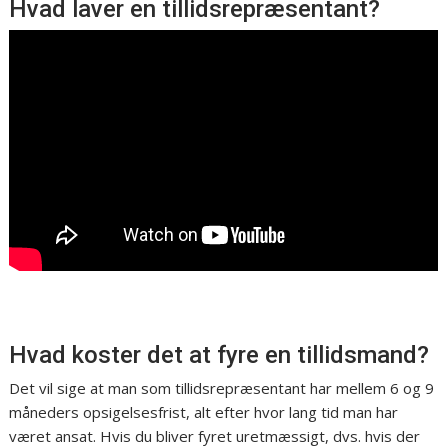
Hvad laver en tillidsrepræsentant?
Hvad koster det at fyre en tillidsmand?
Det vil sige at man som tillidsrepræsentant har mellem 6 og 9
måneders opsigelsesfrist, alt efter hvor lang tid man har
været ansat. Hvis du bliver fyret uretmæssigt, dvs. hvis der