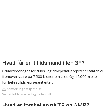
Hvad får en tillidsmand i løn 3F?
Grundvederlaget for tillids- og arbejdsmiljørepræsentanter vil
fremover være på 7.500 kroner om året. Og 15.000 kroner
for fællestillidsrepræsentanter.
Anmodning om fjernelse
Se det fulde svar på fagbladet3f.dk
Hvad er forskellen på TR og AMR?