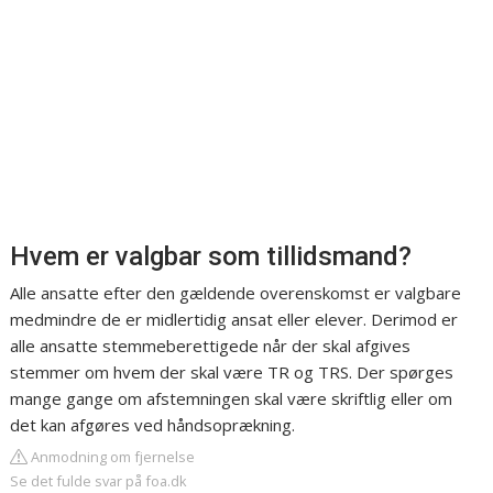
Hvem er valgbar som tillidsmand?
Alle ansatte efter den gældende overenskomst er valgbare
medmindre de er midlertidig ansat eller elever. Derimod er
alle ansatte stemmeberettigede når der skal afgives
stemmer om hvem der skal være TR og TRS. Der spørges
mange gange om afstemningen skal være skriftlig eller om
det kan afgøres ved håndsoprækning.
Anmodning om fjernelse
Se det fulde svar på foa.dk