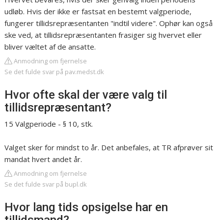
udløb. Hvis der ikke er fastsat en bestemt valgperiode,
fungerer tillidsrepræsentanten "indtil videre". Ophør kan også
ske ved, at tillidsrepræsentanten frasiger sig hvervet eller
bliver væltet af de ansatte.
Anmodning om fjernelse
Se det fulde svar på pav.medst.dk
Hvor ofte skal der være valg til
tillidsrepræsentant?
15 Valgperiode - § 10, stk.
Valget sker for mindst to år. Det anbefales, at TR afprøver sit
mandat hvert andet år.
Anmodning om fjernelse
Se det fulde svar på bupl.dk
Hvor lang tids opsigelse har en