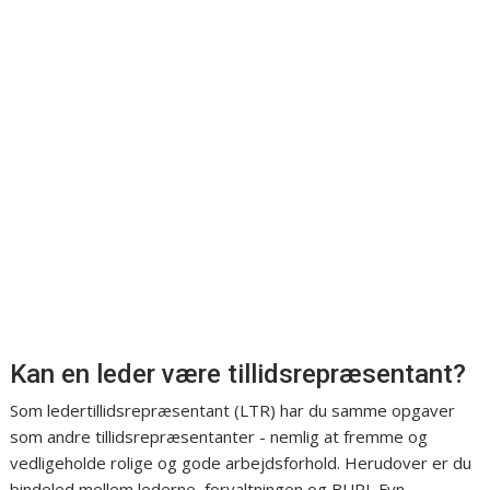
Kan en leder være tillidsrepræsentant?
Som ledertillidsrepræsentant (LTR) har du samme opgaver
som andre tillidsrepræsentanter - nemlig at fremme og
vedligeholde rolige og gode arbejdsforhold. Herudover er du
bindeled mellem lederne, forvaltningen og BUPL Fyn.