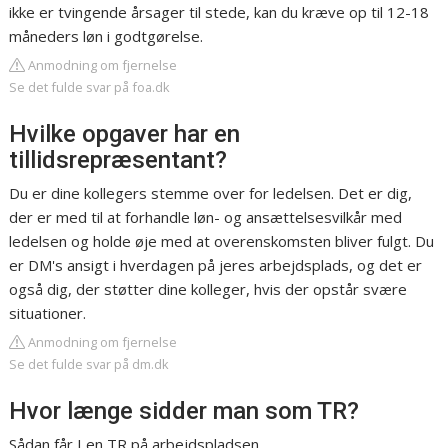
ikke er tvingende årsager til stede, kan du kræve op til 12-18
måneders løn i godtgørelse.
Anmodning om fjernelse
Se det fulde svar på foa.dk
Hvilke opgaver har en
tillidsrepræsentant?
Du er dine kollegers stemme over for ledelsen. Det er dig,
der er med til at forhandle løn- og ansættelsesvilkår med
ledelsen og holde øje med at overenskomsten bliver fulgt. Du
er DM's ansigt i hverdagen på jeres arbejdsplads, og det er
også dig, der støtter dine kolleger, hvis der opstår svære
situationer.
Anmodning om fjernelse
Se det fulde svar på dm.dk
Hvor længe sidder man som TR?
Sådan får I en TR på arbejdspladsen