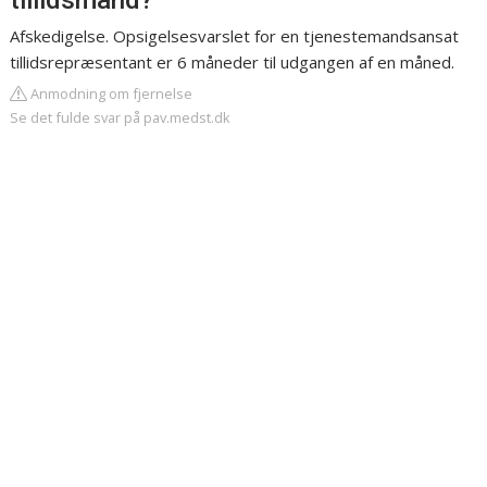
tillidsmand?
Afskedigelse. Opsigelsesvarslet for en tjenestemandsansat
tillidsrepræsentant er 6 måneder til udgangen af en måned.
Anmodning om fjernelse
Se det fulde svar på pav.medst.dk