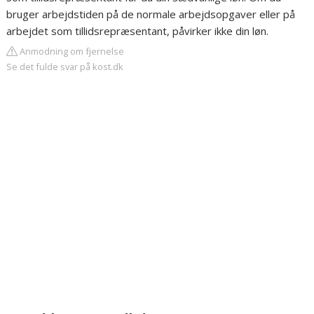
bruger arbejdstiden på de normale arbejdsopgaver eller på
arbejdet som tillidsrepræsentant, påvirker ikke din løn.
Anmodning om fjernelse
Se det fulde svar på kost.dk