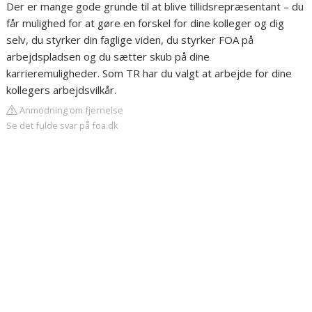
Der er mange gode grunde til at blive tillidsrepræsentant – du
får mulighed for at gøre en forskel for dine kolleger og dig
selv, du styrker din faglige viden, du styrker FOA på
arbejdspladsen og du sætter skub på dine
karrieremuligheder. Som TR har du valgt at arbejde for dine
kollegers arbejdsvilkår.
Anmodning om fjernelse
Se det fulde svar på foa.dk