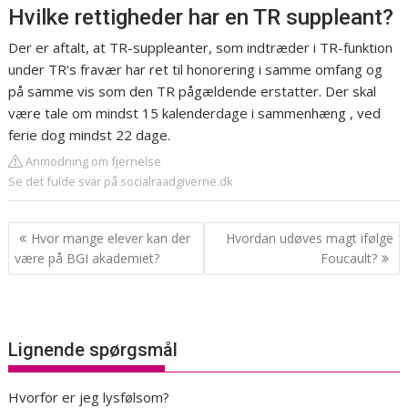
Hvilke rettigheder har en TR suppleant?
Der er aftalt, at TR-suppleanter, som indtræder i TR-funktion
under TR's fravær har ret til honorering i samme omfang og
på samme vis som den TR pågældende erstatter. Der skal
være tale om mindst 15 kalenderdage i sammenhæng , ved
ferie dog mindst 22 dage.
Anmodning om fjernelse
Se det fulde svar på socialraadgiverne.dk
Indlægsnavigation
Hvor mange elever kan der
Hvordan udøves magt ifølge
være på BGI akademiet?
Foucault?
Lignende spørgsmål
Hvorfor er jeg lysfølsom?