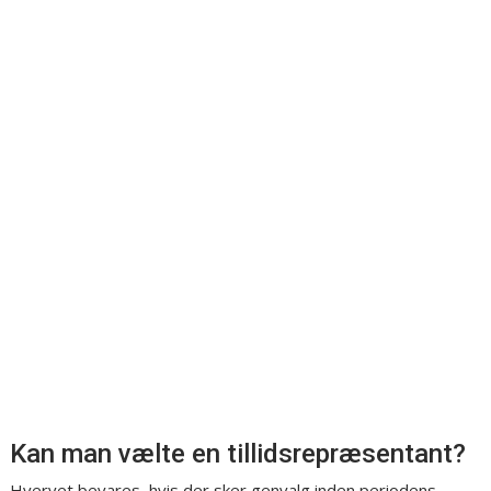
Kan man vælte en tillidsrepræsentant?
Hvervet bevares, hvis der sker genvalg inden periodens