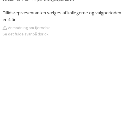
Tillidsrepræsentanten vælges af kollegerne og valgperioden
er 4 år.
Anmodning om fjernelse
Se det fulde svar på dsr.dk