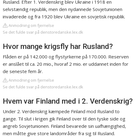
Rusland. Efter 1. Verdenskrig blev Ukraine i 1918 en
selvstændig republik, men den nydannede Sovjetunionen
invaderede og fra 1920 blev Ukraine en sovjetisk republik.
Anmodning om fjernelse
Se det fulde svar på denstoredanske.lex.dk
Hvor mange krigsfly har Rusland?
Flåden er på 142.000 og flystyrkerne på 170.000. Reserven
er anslået til ca. 20 mio., hvoraf 2 mio. er uddannet inden for
de seneste fem år.
Anmodning om fjernelse
Se det fulde svar på denstoredanske.lex.dk
Hvem var Finland med i 2. Verdenskrig?
Under 2. Verdenskrig kæmpede Finland mod Rusland to
gange. Til slut i krigen gik Finland over til den tyske side og
angreb Sovjetunionen. Finland bevarede sin uafhængighed,
men måtte give store landområder fra sig til Rusland.