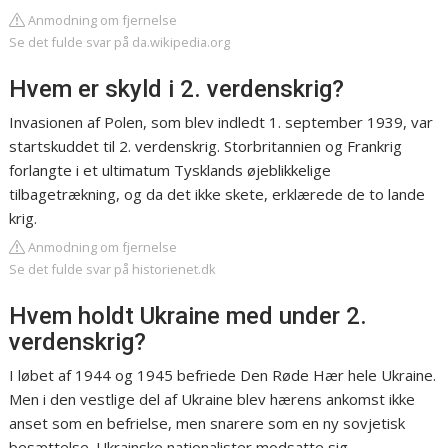
Anmodning om fjernelse
Se det fulde svar på da.wikipedia.org
Hvem er skyld i 2. verdenskrig?
Invasionen af Polen, som blev indledt 1. september 1939, var
startskuddet til 2. verdenskrig. Storbritannien og Frankrig
forlangte i et ultimatum Tysklands øjeblikkelige
tilbagetrækning, og da det ikke skete, erklærede de to lande
krig.
Anmodning om fjernelse
Se det fulde svar på historienet.dk
Hvem holdt Ukraine med under 2.
verdenskrig?
I løbet af 1944 og 1945 befriede Den Røde Hær hele Ukraine.
Men i den vestlige del af Ukraine blev hærens ankomst ikke
anset som en befrielse, men snarere som en ny sovjetisk
besættelse. Ukrainske nationalister modsatte sig