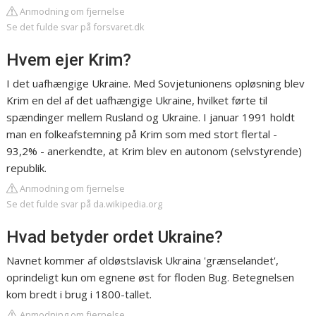
Anmodning om fjernelse
Se det fulde svar på forsvaret.dk
Hvem ejer Krim?
I det uafhængige Ukraine. Med Sovjetunionens opløsning blev
Krim en del af det uafhængige Ukraine, hvilket førte til
spændinger mellem Rusland og Ukraine. I januar 1991 holdt
man en folkeafstemning på Krim som med stort flertal -
93,2% - anerkendte, at Krim blev en autonom (selvstyrende)
republik.
Anmodning om fjernelse
Se det fulde svar på da.wikipedia.org
Hvad betyder ordet Ukraine?
Navnet kommer af oldøstslavisk Ukraina 'grænselandet',
oprindeligt kun om egnene øst for floden Bug. Betegnelsen
kom bredt i brug i 1800-tallet.
Anmodning om fjernelse