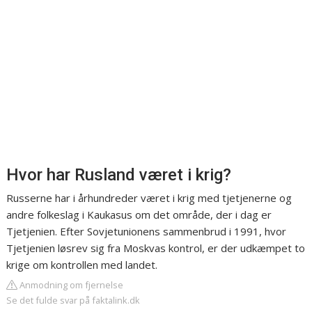
Hvor har Rusland været i krig?
Russerne har i århundreder været i krig med tjetjenerne og
andre folkeslag i Kaukasus om det område, der i dag er
Tjetjenien. Efter Sovjetunionens sammenbrud i 1991, hvor
Tjetjenien løsrev sig fra Moskvas kontrol, er der udkæmpet to
krige om kontrollen med landet.
Anmodning om fjernelse
Se det fulde svar på faktalink.dk