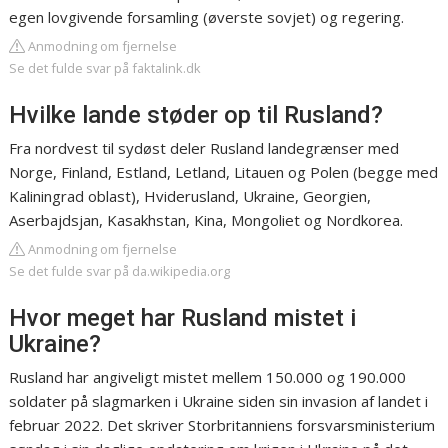
egen lovgivende forsamling (øverste sovjet) og regering.
Anmodning om fjernelse
Se det fulde svar på faktalink.dk
Hvilke lande støder op til Rusland?
Fra nordvest til sydøst deler Rusland landegrænser med
Norge, Finland, Estland, Letland, Litauen og Polen (begge med
Kaliningrad oblast), Hviderusland, Ukraine, Georgien,
Aserbajdsjan, Kasakhstan, Kina, Mongoliet og Nordkorea.
Anmodning om fjernelse
Se det fulde svar på da.wikipedia.org
Hvor meget har Rusland mistet i
Ukraine?
Rusland har angiveligt mistet mellem 150.000 og 190.000
soldater på slagmarken i Ukraine siden sin invasion af landet i
februar 2022. Det skriver Storbritanniens forsvarsministerium