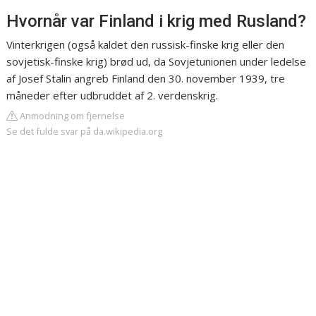
Hvornår var Finland i krig med Rusland?
Vinterkrigen (også kaldet den russisk-finske krig eller den
sovjetisk-finske krig) brød ud, da Sovjetunionen under ledelse
af Josef Stalin angreb Finland den 30. november 1939, tre
måneder efter udbruddet af 2. verdenskrig.
Anmodning om fjernelse
Se det fulde svar på da.wikipedia.org