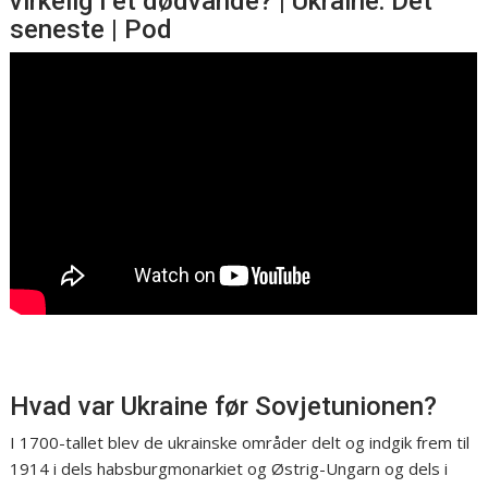
virkelig i et dødvande? | Ukraine: Det
seneste | Pod
Hvad var Ukraine før Sovjetunionen?
I 1700-tallet blev de ukrainske områder delt og indgik frem til
1914 i dels habsburgmonarkiet og Østrig-Ungarn og dels i