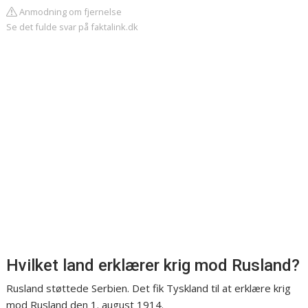
Anmodning om fjernelse
Se det fulde svar på faktalink.dk
Hvilket land erklærer krig mod Rusland?
Rusland støttede Serbien. Det fik Tyskland til at erklære krig
mod Rusland den 1. august 1914.