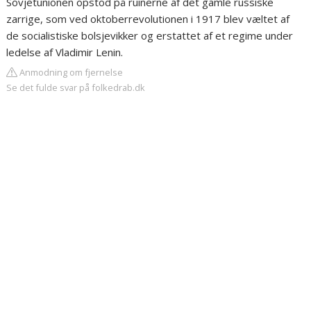
Sovjetunionen opstod på ruinerne af det gamle russiske
zarrige, som ved oktoberrevolutionen i 1917 blev væltet af
de socialistiske bolsjevikker og erstattet af et regime under
ledelse af Vladimir Lenin.
Anmodning om fjernelse
Se det fulde svar på folkedrab.dk