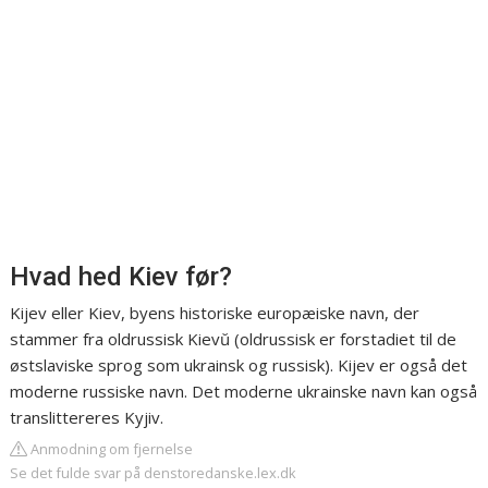
Hvad hed Kiev før?
Kijev eller Kiev, byens historiske europæiske navn, der
stammer fra oldrussisk Kievŭ (oldrussisk er forstadiet til de
østslaviske sprog som ukrainsk og russisk). Kijev er også det
moderne russiske navn. Det moderne ukrainske navn kan også
translittereres Kyjiv.
Anmodning om fjernelse
Se det fulde svar på denstoredanske.lex.dk