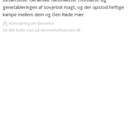
genetableringen af sovjetisk magt, og der opstod heftige
kampe mellem dem og Den Røde Hær.
Anmodning om fjernelse
Se det fulde svar på danmarkshistorien.dk