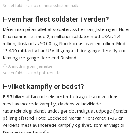
Se det fulde svar på danmarkshistorien.dk
Hvem har flest soldater i verden?
Måler man på antallet af soldater, skifter ranglisten igen: Nu er
Kina nummer et med 2,5 millioner soldater mod USA's 1,4
million, Ruslands 750.00 og Nordkoreas over en million. Med
13.400 militærfly har USA til gengæld fire gange flere fly end
Kina og tre gange flere end Rusland.
Anmodning om fjernelse
Se det fulde svar på politiken.dk
Hvilket kampfly er bedst?
F-35 bliver af førende eksperter betragtet som verdens
mest avancerede kampfly, da dens veludviklede
radarteknologi blandt andet gør det muligt at udpege fjender
på lang afstand. Foto: Lockheed Martin / Forsvaret. F-35 er
verdens mest avancerede kampfly og flyet, som er valgt til
Danmarks nye kampfly.