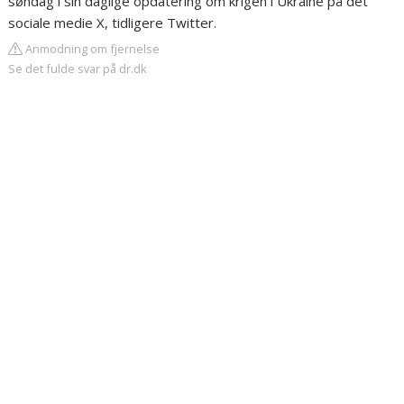
søndag i sin daglige opdatering om krigen i Ukraine på det
sociale medie X, tidligere Twitter.
Anmodning om fjernelse
Se det fulde svar på dr.dk