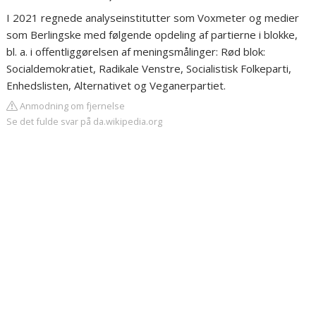
I 2021 regnede analyseinstitutter som Voxmeter og medier
som Berlingske med følgende opdeling af partierne i blokke,
bl. a. i offentliggørelsen af meningsmålinger: Rød blok:
Socialdemokratiet, Radikale Venstre, Socialistisk Folkeparti,
Enhedslisten, Alternativet og Veganerpartiet.
Anmodning om fjernelse
Se det fulde svar på da.wikipedia.org