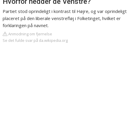
Hvorfor hedder de Venstre?
Partiet stod oprindeligt i kontrast til Højre, og var oprindeligt
placeret på den liberale venstrefløj i Folketinget, hvilket er
forklaringen på navnet.
Anmodning om fjernelse
Se det fulde svar på da.wikipedia.org