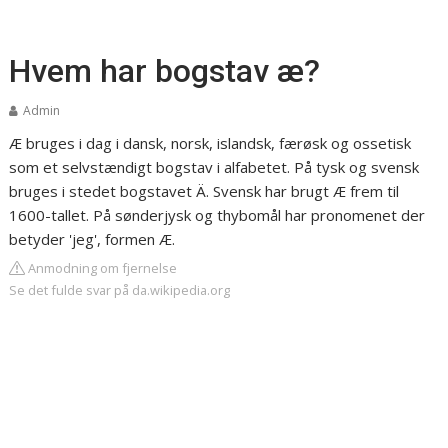
Hvem har bogstav æ?
Admin
Æ bruges i dag i dansk, norsk, islandsk, færøsk og ossetisk
som et selvstændigt bogstav i alfabetet. På tysk og svensk
bruges i stedet bogstavet Ä. Svensk har brugt Æ frem til
1600-tallet. På sønderjysk og thybomål har pronomenet der
betyder 'jeg', formen Æ.
Anmodning om fjernelse
Se det fulde svar på da.wikipedia.org