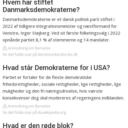
Hvem har stiftet
Danmarksdemokraterne?
Danmarksdemokraterne er et dansk politisk parti stiftet i
2022 af tidligere integrationsminister og næstformand for
Venstre, Inger Støjberg. Ved sit første folketingsvalg i 2022
opnåede partiet 8,1 % af stemmerne og 14 mandater.
Anmodning om fjernelse
Se det fulde svar på denstoredanske.lex.dk
Hvad står Demokraterne for i USA?
Partiet er fortaler for de fleste demokratiske
frihedsrettigheder, sociale rettigheder, lige rettigheder, lige
muligheder og den fri næringsdrivelse, hvis værste
konsekvenser dog skal modereres af regeringens indblanden.
Anmodning om fjernelse
Se det fulde svar på da.wikipedia.org
Hvad er den røde blok?