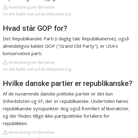
Anmodning om fjernelse
Se det fulde svar på da.wikipedia.org
Hvad står GOP for?
Det Republikanske Parti (i daglig tale Republikanerne), også
almindeligvis kaldet GOP ("Grand Old Party"), er USA's
konservative parti.
Anmodning om fjernelse
Se det fulde svar på da.wikipedia.org
Hvilke danske partier er republikanske?
Af de nuværende danske politiske partier er det kun
Enhedslisten og SF, der er republikanske. Undertiden høres
republikanske synspunkter dog også fremført af liberalister,
og der findes tillige ikke-partipolitiske fortalere for
republikken.
Anmodning om fjernelse