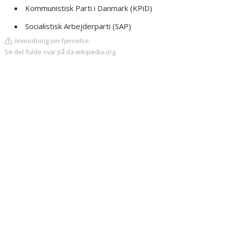
Kommunistisk Parti i Danmark (KPiD)
Socialistisk Arbejderparti (SAP)
Anmodning om fjernelse
Se det fulde svar på da.wikipedia.org