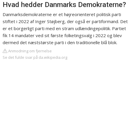
Hvad hedder Danmarks Demokraterne?
Danmarksdemokraterne er et højreorienteret politisk parti
stiftet i 2022 af Inger Støjberg, der også er partiformand. Det
er et borgerligt parti med en stram udlændingepolitik. Partiet
fik 14 mandater ved sit første folketingsvalg i 2022 og blev
dermed det næststørste parti i den traditionelle blå blok.
Anmodning om fjernelse
Se det fulde svar på da.wikipedia.org