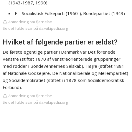
(1943-1987, 1990)
F – Socialistisk Folkeparti (1960-); Bondepartiet (1943)
Anmodning om fjernelse
Se det fulde svar på da.wikipedia.org
Hvilket af følgende partier er ældst?
De første egentlige partier i Danmark var Det forenede
Venstre (stiftet 1870 af venstreorienterede grupperinger
med rødder i Bondevennernes Selskab), Højre (stiftet 1881
af Nationale Godsejere, De Nationalliberale og Mellempartiet)
og Socialdemokratiet (stiftet i i 1878 som Socialdemokratisk
Forbund).
Anmodning om fjernelse
Se det fulde svar på da.wikipedia.org