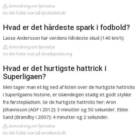
Anmodning om fjernelse
Se det fulde svar på tipsbladet.dk
Hvad er det hårdeste spark i fodbold?
Lasse Andersson har verdens hårdeste skud (140 km/t).
Anmodning om fjernelse
Se det fulde svar på da.wikipedia.org
Hvad er det hurtigste hattrick i
Superligaen?
Men tager man et kig ned af listen over de hurtigste hattricks
i Superligaens historie, er islændingen stadig et godt stykke
fra førstepladsen. Se de hurtigste hattricks her: Aron
Jóhannsson (AGF i 2012): 3 minutter og 50 sekunder. Ebbe
Sand (Brøndby i 2007): 4 minutter og 2 sekunder.
Anmodning om fjernelse
Se det fulde svar på tvmidtvest.dk