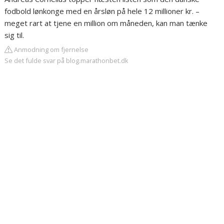
fodbold lønkonge med en årsløn på hele 12 millioner kr. –
meget rart at tjene en million om måneden, kan man tænke
sig til.
Anmodning om fjernelse
Se det fulde svar på blog.marathonbet.dk