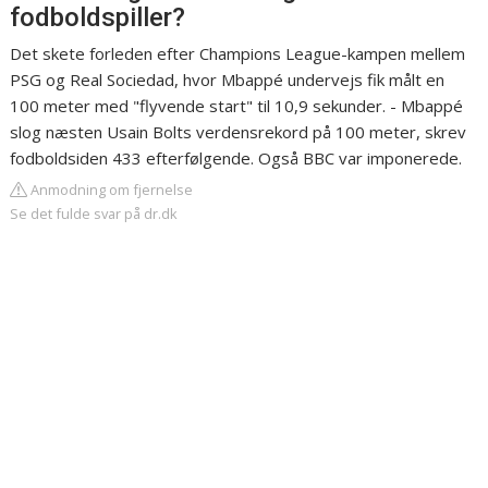
fodboldspiller?
Det skete forleden efter Champions League-kampen mellem
PSG og Real Sociedad, hvor Mbappé undervejs fik målt en
100 meter med "flyvende start" til 10,9 sekunder. - Mbappé
slog næsten Usain Bolts verdensrekord på 100 meter, skrev
fodboldsiden 433 efterfølgende. Også BBC var imponerede.
Anmodning om fjernelse
Se det fulde svar på dr.dk