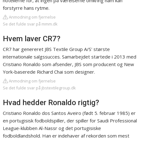
hotellerne for, at ingen på værelserne omkring ham kan
forstyrre hans rytme.
Anmodning om fjernelse
Se det fulde svar på mmm.dk
Hvem laver CR7?
CR7 har genereret JBS Textile Group A/S' største
internationale salgssucces. Samarbejdet startede i 2013 med
Cristiano Ronaldo som afsender, JBS som producent og New
York-baserede Richard Chai som designer.
Anmodning om fjernelse
Se det fulde svar på jbstextilegroup.dk
Hvad hedder Ronaldo rigtig?
Cristiano Ronaldo dos Santos Aveiro (født 5. februar 1985) er
en portugisisk fodboldspiller, der spiller for Saudi Professional
League-klubben Al-Nassr og det portugisiske
fodboldlandshold. Han er indehaver af rekorden som mest