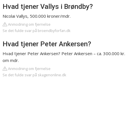
Hvad tjener Vallys i Brøndby?
Nicolai Vallys, 500.000 kroner/mdr.
Anmodning om fjernelse
Se det fulde svar på broendbyforfan.dk
Hvad tjener Peter Ankersen?
Hvad tjener Peter Ankersen? Peter Ankersen – ca. 300.000 kr.
om mdr.
Anmodning om fjernelse
Se det fulde svar på skagenonline.dk