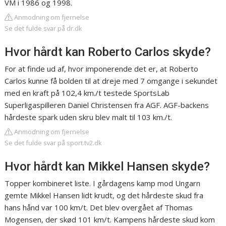
VM i 1986 og 1998.
Anmodning om fjernelse
Se det fulde svar på dr.dk
Hvor hårdt kan Roberto Carlos skyde?
For at finde ud af, hvor imponerende det er, at Roberto
Carlos kunne få bolden til at dreje med 7 omgange i sekundet
med en kraft på 102,4 km./t testede SportsLab
Superligaspilleren Daniel Christensen fra AGF. AGF-backens
hårdeste spark uden skru blev malt til 103 km./t.
Anmodning om fjernelse
Se det fulde svar på sport.tv2.dk
Hvor hårdt kan Mikkel Hansen skyde?
Topper kombineret liste. I gårdagens kamp mod Ungarn
gemte Mikkel Hansen lidt krudt, og det hårdeste skud fra
hans hånd var 100 km/t. Det blev overgået af Thomas
Mogensen, der skød 101 km/t. Kampens hårdeste skud kom