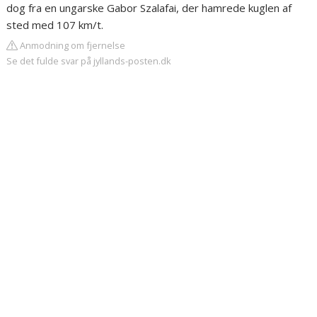
dog fra en ungarske Gabor Szalafai, der hamrede kuglen af
sted med 107 km/t.
Anmodning om fjernelse
Se det fulde svar på jyllands-posten.dk