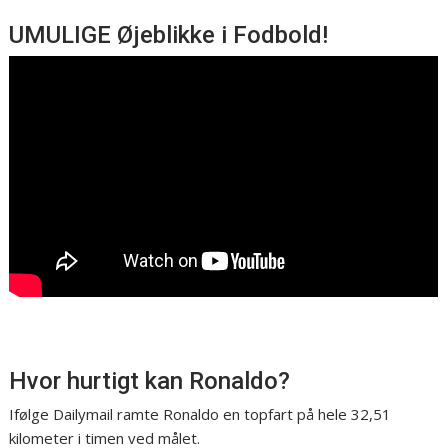
UMULIGE Øjeblikke i Fodbold!
Hvor hurtigt kan Ronaldo?
Ifølge Dailymail ramte Ronaldo en topfart på hele 32,51
kilometer i timen ved målet.