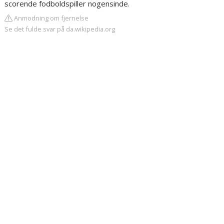
scorende fodboldspiller nogensinde.
Anmodning om fjernelse
Se det fulde svar på da.wikipedia.org