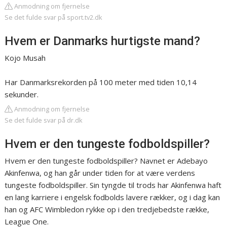
Anmodning om fjernelse
Se det fulde svar på sport.tv2.dk
Hvem er Danmarks hurtigste mand?
Kojo Musah
Har Danmarksrekorden på 100 meter med tiden 10,14
sekunder.
Anmodning om fjernelse
Se det fulde svar på dr.dk
Hvem er den tungeste fodboldspiller?
Hvem er den tungeste fodboldspiller? Navnet er Adebayo
Akinfenwa, og han går under tiden for at være verdens
tungeste fodboldspiller. Sin tyngde til trods har Akinfenwa haft
en lang karriere i engelsk fodbolds lavere rækker, og i dag kan
han og AFC Wimbledon rykke op i den tredjebedste række,
League One.