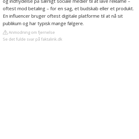
og indflydelse på særligt sociale medier til at lave reklame –
oftest mod betaling – for en sag, et budskab eller et produkt.
En influencer bruger oftest digitale platforme til at nå sit
publikum og har typisk mange følgere.
Anmodning om fjernelse
Se det fulde svar på faktalink.dk