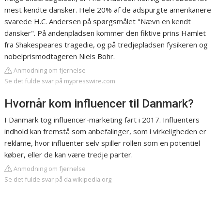
mest kendte dansker. Hele 20% af de adspurgte amerikanere
svarede H.C. Andersen på spørgsmålet "Nævn en kendt
dansker". På andenpladsen kommer den fiktive prins Hamlet
fra Shakespeares tragedie, og på tredjepladsen fysikeren og
nobelprismodtageren Niels Bohr.
Anmodning om fjernelse
Se det fulde svar på mypresswire.com
Hvornår kom influencer til Danmark?
I Danmark tog influencer-marketing fart i 2017. Influenters
indhold kan fremstå som anbefalinger, som i virkeligheden er
reklame, hvor influenter selv spiller rollen som en potentiel
køber, eller de kan være tredje parter.
Anmodning om fjernelse
Se det fulde svar på da.wikipedia.org