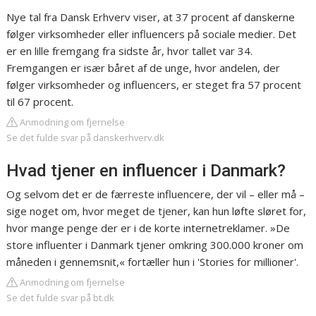
Nye tal fra Dansk Erhverv viser, at 37 procent af danskerne
følger virksomheder eller influencers på sociale medier. Det
er en lille fremgang fra sidste år, hvor tallet var 34.
Fremgangen er især båret af de unge, hvor andelen, der
følger virksomheder og influencers, er steget fra 57 procent
til 67 procent.
Anmodning om fjernelse
Se det fulde svar på danskerhverv.dk
Hvad tjener en influencer i Danmark?
Og selvom det er de færreste influencere, der vil – eller må –
sige noget om, hvor meget de tjener, kan hun løfte sløret for,
hvor mange penge der er i de korte internetreklamer. »De
store influenter i Danmark tjener omkring 300.000 kroner om
måneden i gennemsnit,« fortæller hun i 'Stories for millioner'.
Anmodning om fjernelse
Se det fulde svar på bt.dk