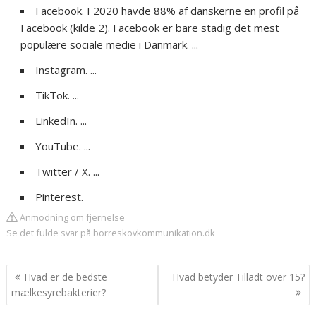
Facebook. I 2020 havde 88% af danskerne en profil på
Facebook (kilde 2). Facebook er bare stadig det mest
populære sociale medie i Danmark. ...
Instagram. ...
TikTok. ...
LinkedIn. ...
YouTube. ...
Twitter / X. ...
Pinterest.
Anmodning om fjernelse
Se det fulde svar på borreskovkommunikation.dk
Indlægsnavigation
Hvad er de bedste
Hvad betyder Tilladt over 15?
mælkesyrebakterier?