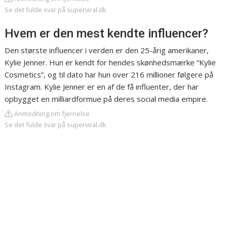
Se det fulde svar på superviral.dk
Hvem er den mest kendte influencer?
Den største influencer i verden er den 25-årig amerikaner,
Kylie Jenner. Hun er kendt for hendes skønhedsmærke “Kylie
Cosmetics”, og til dato har hun over 216 millioner følgere på
Instagram. Kylie Jenner er en af de få influenter, der har
opbygget en milliardformue på deres social media empire.
Anmodning om fjernelse
Se det fulde svar på superviral.dk