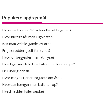
Populære spørgsmål
Hvordan får man 10 sekundlim af fingrene?
Hvor hurtigt får man Ligpletter?
Kan man veksle gamle 25 øre?
Er gulerødder godt for synet?
Hvorfor begynder man at fryse?
Hvad går mindste kvadraters metode ud på?
Er Tuborg dansk?
Hvor meget tjener Pogacar om året?
Hvordan hænger man balloner op?
Hvad hedder kølervæske?