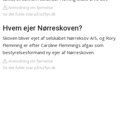
Anmodning om fjernelse
Se det fulde svar på tv2fyn.dk
Hvem ejer Nørreskoven?
Skoven bliver ejet af selskabet Nørreksov A/S, og Rory
Flemming er efter Caroline Flemmings afgav som
bestyrelsesformand ny ejer af Nørreskoven.
Anmodning om fjernelse
Se det fulde svar på tv2fyn.dk