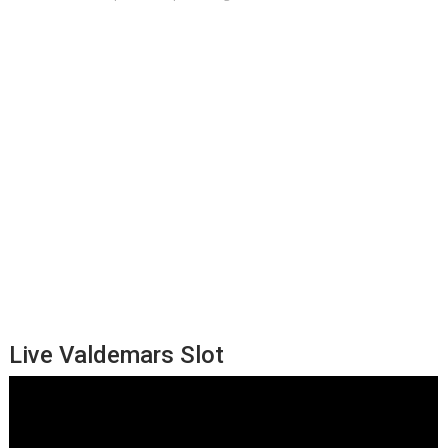
Live Valdemars Slot