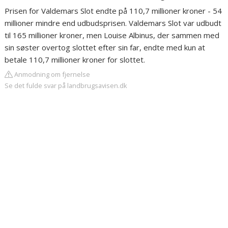
Prisen for Valdemars Slot endte på 110,7 millioner kroner - 54
millioner mindre end udbudsprisen. Valdemars Slot var udbudt
til 165 millioner kroner, men Louise Albinus, der sammen med
sin søster overtog slottet efter sin far, endte med kun at
betale 110,7 millioner kroner for slottet.
Anmodning om fjernelse
Se det fulde svar på landbrugsavisen.dk