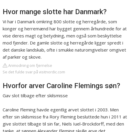
Hvor mange slotte har Danmark?
Vi har i Danmark omkring 800 slotte og herregårde, som
konger og herremænd har bygget gennem århundrede for at
vise deres magt og betydning, men også som beskyttelse
mod fjender. De gamle slotte og herregårde ligger spredt i
det danske landskab, ofte i smukke naturomgivelser omgivet
af parker og skove.
Anmodning om fjernelse
Se det fulde svar på visitnordic.com
Hvorfor arver Caroline Flemings søn?
Gav slot tilbage efter skilsmisse
Caroline Fleming havde egentlig arvet slottet i 2003. Men
efter sin skilsmisse fra Rory Fleming besluttede hun i 2011 at
give slottet tilbage til sin far, Niels Iuel-Brockdorff, med den
tanke, at sønnen Alexander Fleming skulle arve det.