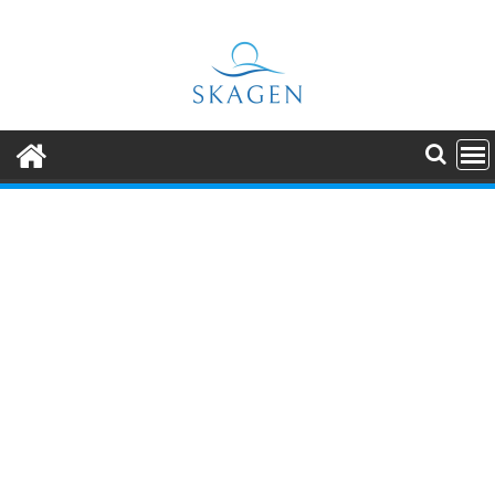
Skip
to
content