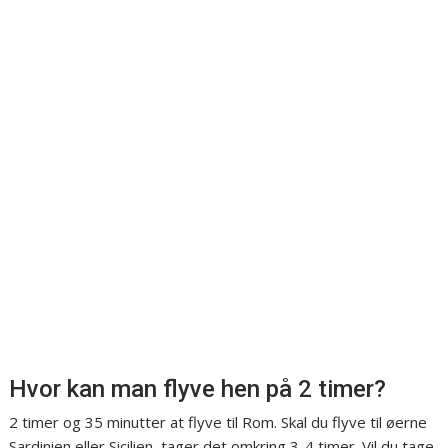
Hvor kan man flyve hen på 2 timer?
2 timer og 35 minutter at flyve til Rom. Skal du flyve til øerne
Sardinien eller Sicilien, tager det omkring 3-4 timer. Vil du tage