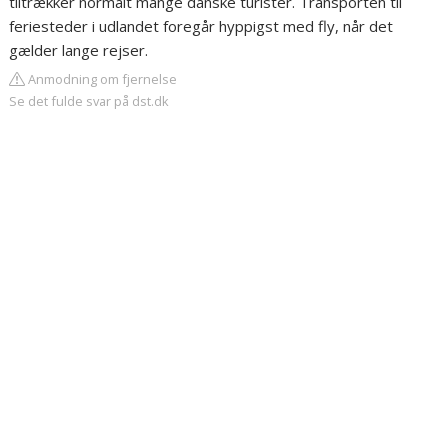
tiltrækker normalt mange danske turister. Transporten til
feriesteder i udlandet foregår hyppigst med fly, når det
gælder lange rejser.
Anmodning om fjernelse
Se det fulde svar på dst.dk