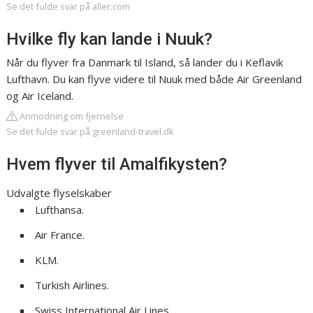
Se det fulde svar på aller.com
Hvilke fly kan lande i Nuuk?
Når du flyver fra Danmark til Island, så lander du i Keflavik
Lufthavn. Du kan flyve videre til Nuuk med både Air Greenland
og Air Iceland.
Anmodning om fjernelse
Se det fulde svar på greenland-travel.dk
Hvem flyver til Amalfikysten?
Udvalgte flyselskaber
Lufthansa.
Air France.
KLM.
Turkish Airlines.
Swiss International Air Lines.