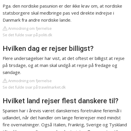
Pga. den nordiske pasunion er der ikke krav om, at nordiske
statsborgere skal medbringe pas ved direkte indrejse i
Danmark fra andre nordiske lande.
Anmodning om fjernelse
Se det fulde svar på politi.dk
Hvilken dag er rejser billigst?
Flere undersøgelser har vist, at det oftest er billigst at rejse
på tirsdage, og at man skal undgå at rejse på fredage og
søndage.
Anmodning om fjernelse
Se det fulde svar på travelmarket.dk
Hvilket land rejser flest danskere til?
Spanien har i årevis været danskernes foretrukne feriemål i
udlandet, når det handler om lange ferierejser med mindst
fire overnatninger. Også Italien, Frankrig, Sverige og Tyskland