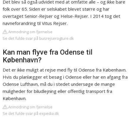
Det blev så også udvidet med at omfatte alle – og ikke bare
folk over 65. Siden er selskabet blevet større og har
overtaget Senior-Rejser og Helse-Rejser. I 2014 tog det
navneforandring til Vitus Rejser.
Anmodning om fjernelse
Se det fulde svar på busrejserogture.dk
Kan man flyve fra Odense til
København?
Det er ikke muligt at rejse med fly til Odense fra København.
Hvis du planlægger et besøg i Odense eller har en afgang fra
Odense Lufthavn, må du i stedet undersøge de mange
muligheder for biludlejning eller offentlig transport fra
København.
Anmodning om fjernelse
Se det fulde svar på expedia.dk