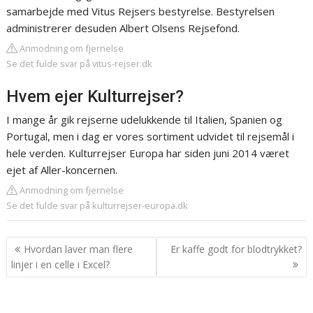
samarbejde med Vitus Rejsers bestyrelse. Bestyrelsen
administrerer desuden Albert Olsens Rejsefond.
Anmodning om fjernelse
Se det fulde svar på vitus-rejser.dk
Hvem ejer Kulturrejser?
I mange år gik rejserne udelukkende til Italien, Spanien og
Portugal, men i dag er vores sortiment udvidet til rejsemål i
hele verden. Kulturrejser Europa har siden juni 2014 været
ejet af Aller-koncernen.
Anmodning om fjernelse
Se det fulde svar på kulturrejser-europa.dk
Indlægsnavigation
Hvordan laver man flere
Er kaffe godt for blodtrykket?
linjer i en celle i Excel?