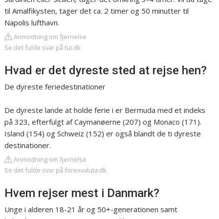
til Amalfikysten, tager det ca. 2 timer og 50 minutter til
Napolis lufthavn.
Anmodning om fjernelse
Se det fulde svar på tui.dk
Hvad er det dyreste sted at rejse hen?
De dyreste feriedestinationer
De dyreste lande at holde ferie i er Bermuda med et indeks
på 323, efterfulgt af Caymanøerne (207) og Monaco (171).
Island (154) og Schweiz (152) er også blandt de ti dyreste
destinationer.
Anmodning om fjernelse
Se det fulde svar på forexvaluta.dk
Hvem rejser mest i Danmark?
Unge i alderen 18-21 år og 50+-generationen samt