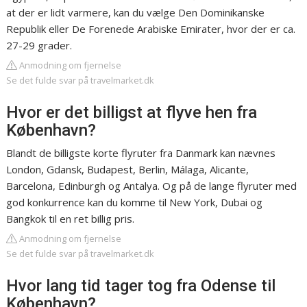
at der er lidt varmere, kan du vælge Den Dominikanske
Republik eller De Forenede Arabiske Emirater, hvor der er ca.
27-29 grader.
Anmodning om fjernelse
Se det fulde svar på travelmarket.dk
Hvor er det billigst at flyve hen fra
København?
Blandt de billigste korte flyruter fra Danmark kan nævnes
London, Gdansk, Budapest, Berlin, Málaga, Alicante,
Barcelona, Edinburgh og Antalya. Og på de lange flyruter med
god konkurrence kan du komme til New York, Dubai og
Bangkok til en ret billig pris.
Anmodning om fjernelse
Se det fulde svar på travelmarket.dk
Hvor lang tid tager tog fra Odense til
København?