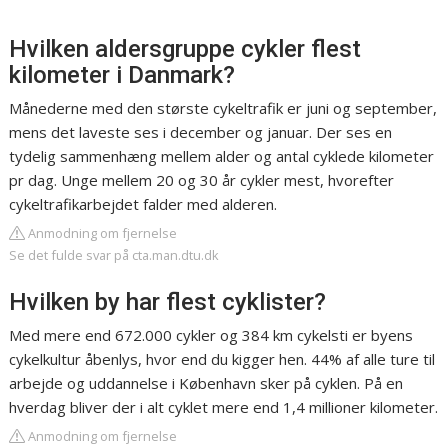
Hvilken aldersgruppe cykler flest
kilometer i Danmark?
Månederne med den største cykeltrafik er juni og september,
mens det laveste ses i december og januar. Der ses en
tydelig sammenhæng mellem alder og antal cyklede kilometer
pr dag. Unge mellem 20 og 30 år cykler mest, hvorefter
cykeltrafikarbejdet falder med alderen.
Anmodning om fjernelse
Se det fulde svar på cta.man.dtu.dk
Hvilken by har flest cyklister?
Med mere end 672.000 cykler og 384 km cykelsti er byens
cykelkultur åbenlys, hvor end du kigger hen. 44% af alle ture til
arbejde og uddannelse i København sker på cyklen. På en
hverdag bliver der i alt cyklet mere end 1,4 millioner kilometer.
Anmodning om fjernelse