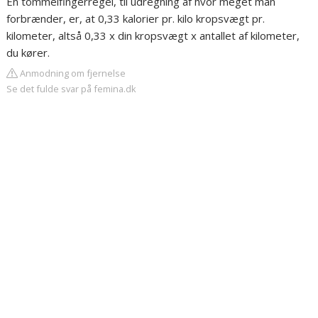
En tommelfingerregel, til udregning af hvor meget man
forbrænder, er, at 0,33 kalorier pr. kilo kropsvægt pr.
kilometer, altså 0,33 x din kropsvægt x antallet af kilometer,
du kører.
Anmodning om fjernelse
Se det fulde svar på femina.dk