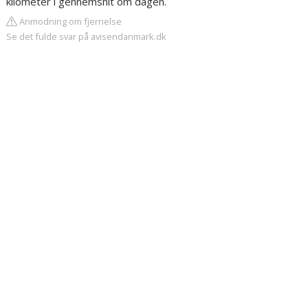
kilometer i gennemsnit om dagen.
Anmodning om fjernelse
Se det fulde svar på avisendanmark.dk