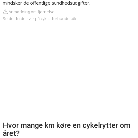
mindsker de offentlige sundhedsudgifter.
Anmodning om fjernelse
Se det fulde svar på cyklistforbundet.dk
Hvor mange km køre en cykelrytter om
året?