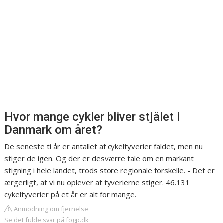
Hvor mange cykler bliver stjålet i
Danmark om året?
De seneste ti år er antallet af cykeltyverier faldet, men nu
stiger de igen. Og der er desværre tale om en markant
stigning i hele landet, trods store regionale forskelle. - Det er
ærgerligt, at vi nu oplever at tyverierne stiger. 46.131
cykeltyverier på et år er alt for mange.
Anmodning om fjernelse
Se det fulde svar på fogp.dk