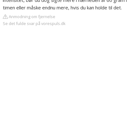
intensitet, bør du dog sigte mere i nærheden af 60 gram i
timen eller måske endnu mere, hvis du kan holde til det.
Anmodning om fjernelse
Se det fulde svar på vorespuls.dk