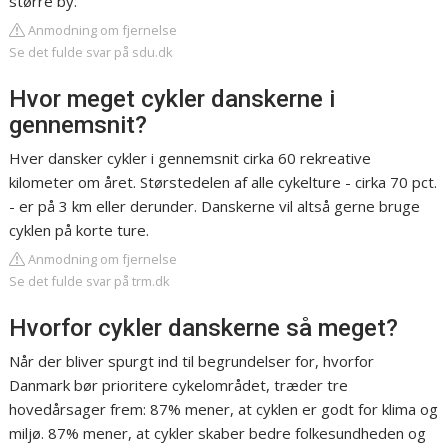
større by.
Anmodning om fjernelse
Se det fulde svar på sdu.dk
Hvor meget cykler danskerne i
gennemsnit?
Hver dansker cykler i gennemsnit cirka 60 rekreative
kilometer om året. Størstedelen af alle cykelture - cirka 70 pct.
- er på 3 km eller derunder. Danskerne vil altså gerne bruge
cyklen på korte ture.
Anmodning om fjernelse
Se det fulde svar på trm.dk
Hvorfor cykler danskerne så meget?
Når der bliver spurgt ind til begrundelser for, hvorfor
Danmark bør prioritere cykelområdet, træder tre
hovedårsager frem: 87% mener, at cyklen er godt for klima og
miljø. 87% mener, at cykler skaber bedre folkesundheden og