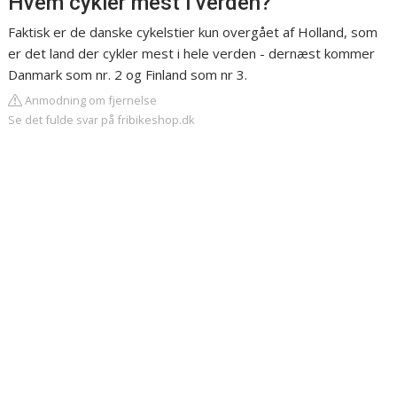
Hvem cykler mest i verden?
Faktisk er de danske cykelstier kun overgået af Holland, som
er det land der cykler mest i hele verden - dernæst kommer
Danmark som nr. 2 og Finland som nr 3.
Anmodning om fjernelse
Se det fulde svar på fribikeshop.dk