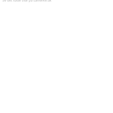
Se det fulde svar på samvirke.dk