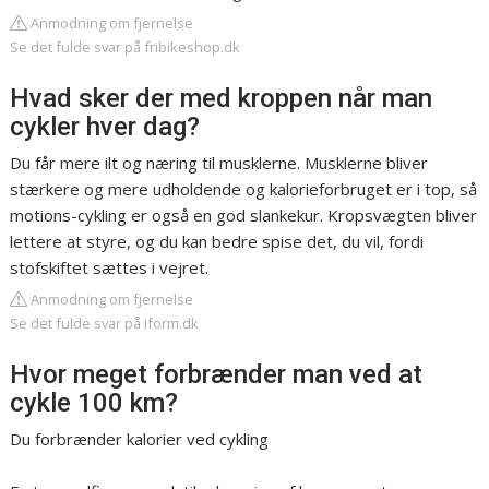
Anmodning om fjernelse
Se det fulde svar på fribikeshop.dk
Hvad sker der med kroppen når man
cykler hver dag?
Du får mere ilt og næring til musklerne. Musklerne bliver
stærkere og mere udholdende og kalorieforbruget er i top, så
motions-cykling er også en god slankekur. Kropsvægten bliver
lettere at styre, og du kan bedre spise det, du vil, fordi
stofskiftet sættes i vejret.
Anmodning om fjernelse
Se det fulde svar på iform.dk
Hvor meget forbrænder man ved at
cykle 100 km?
Du forbrænder kalorier ved cykling