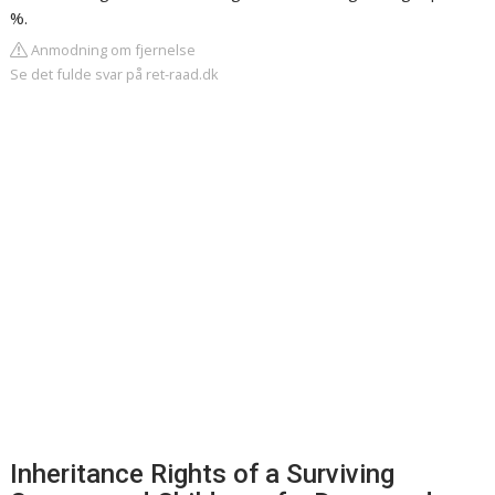
%.
Anmodning om fjernelse
Se det fulde svar på ret-raad.dk
Inheritance Rights of a Surviving