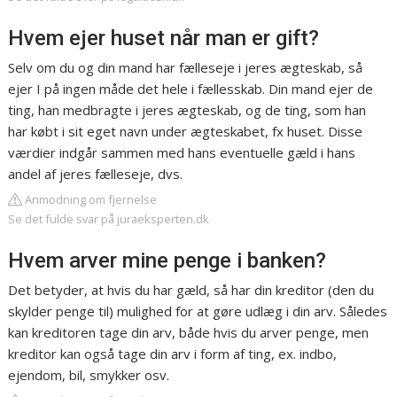
Hvem ejer huset når man er gift?
Selv om du og din mand har fælleseje i jeres ægteskab, så
ejer I på ingen måde det hele i fællesskab. Din mand ejer de
ting, han medbragte i jeres ægteskab, og de ting, som han
har købt i sit eget navn under ægteskabet, fx huset. Disse
værdier indgår sammen med hans eventuelle gæld i hans
andel af jeres fælleseje, dvs.
Anmodning om fjernelse
Se det fulde svar på juraeksperten.dk
Hvem arver mine penge i banken?
Det betyder, at hvis du har gæld, så har din kreditor (den du
skylder penge til) mulighed for at gøre udlæg i din arv. Således
kan kreditoren tage din arv, både hvis du arver penge, men
kreditor kan også tage din arv i form af ting, ex. indbo,
ejendom, bil, smykker osv.