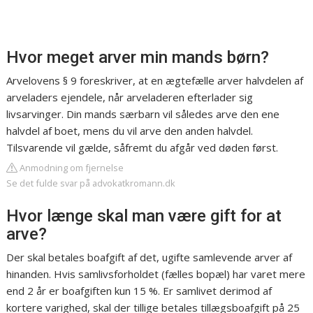
Hvor meget arver min mands børn?
Arvelovens § 9 foreskriver, at en ægtefælle arver halvdelen af
arveladers ejendele, når arveladeren efterlader sig
livsarvinger. Din mands særbarn vil således arve den ene
halvdel af boet, mens du vil arve den anden halvdel.
Tilsvarende vil gælde, såfremt du afgår ved døden først.
Anmodning om fjernelse
Se det fulde svar på advokatkromann.dk
Hvor længe skal man være gift for at
arve?
Der skal betales boafgift af det, ugifte samlevende arver af
hinanden. Hvis samlivsforholdet (fælles bopæl) har varet mere
end 2 år er boafgiften kun 15 %. Er samlivet derimod af
kortere varighed, skal der tillige betales tillægsboafgift på 25