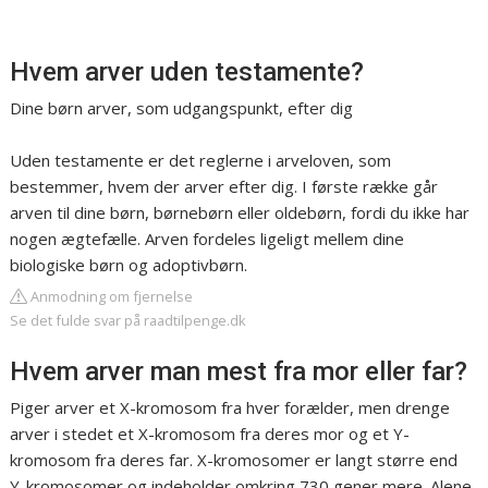
Hvem arver uden testamente?
Dine børn arver, som udgangspunkt, efter dig
Uden testamente er det reglerne i arveloven, som
bestemmer, hvem der arver efter dig. I første række går
arven til dine børn, børnebørn eller oldebørn, fordi du ikke har
nogen ægtefælle. Arven fordeles ligeligt mellem dine
biologiske børn og adoptivbørn.
Anmodning om fjernelse
Se det fulde svar på raadtilpenge.dk
Hvem arver man mest fra mor eller far?
Piger arver et X-kromosom fra hver forælder, men drenge
arver i stedet et X-kromosom fra deres mor og et Y-
kromosom fra deres far. X-kromosomer er langt større end
Y-kromosomer og indeholder omkring 730 gener mere. Alene