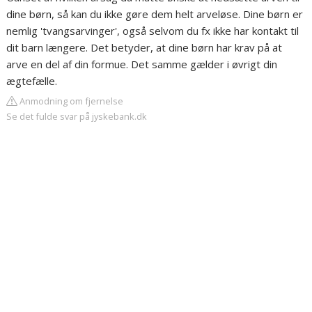
dine børn, så kan du ikke gøre dem helt arveløse. Dine børn er
nemlig 'tvangsarvinger', også selvom du fx ikke har kontakt til
dit barn længere. Det betyder, at dine børn har krav på at
arve en del af din formue. Det samme gælder i øvrigt din
ægtefælle.
Anmodning om fjernelse
Se det fulde svar på jyskebank.dk