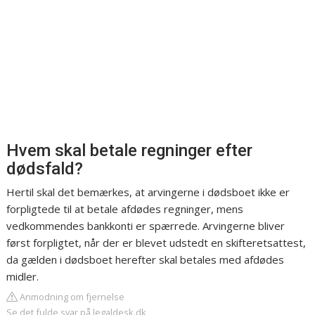
Hvem skal betale regninger efter
dødsfald?
Hertil skal det bemærkes, at arvingerne i dødsboet ikke er
forpligtede til at betale afdødes regninger, mens
vedkommendes bankkonti er spærrede. Arvingerne bliver
først forpligtet, når der er blevet udstedt en skifteretsattest,
da gælden i dødsboet herefter skal betales med afdødes
midler.
Anmodning om fjernelse
Se det fulde svar på legaldesk.dk