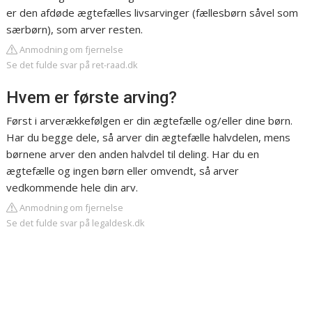
er den afdøde ægtefælles livsarvinger (fællesbørn såvel som
særbørn), som arver resten.
Anmodning om fjernelse
Se det fulde svar på ret-raad.dk
Hvem er første arving?
Først i arverækkefølgen er din ægtefælle og/eller dine børn.
Har du begge dele, så arver din ægtefælle halvdelen, mens
børnene arver den anden halvdel til deling. Har du en
ægtefælle og ingen børn eller omvendt, så arver
vedkommende hele din arv.
Anmodning om fjernelse
Se det fulde svar på legaldesk.dk