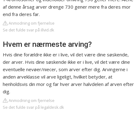
af denne årsag arver drenge 730 gener mere fra deres mor
end fra deres far.
Anmodning om fjernelse
Se det fulde svar på illvid.dk
Hvem er nærmeste arving?
Hvis dine forældre ikke er i live, vil det være dine søskende,
der arver. Hvis dine søskende ikke er i live, vil det være dine
eventuelle nevøer/niecer, som arver efter dig. Arvingerne i
anden arveklasse vil arve ligeligt, hvilket betyder, at
henholdsvis din mor og far hver arver halvdelen af arven efter
dig.
Anmodning om fjernelse
Se det fulde svar på legaldesk.dk