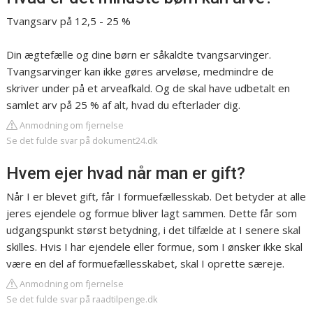
Tvangsarv på 12,5 - 25 %
Din ægtefælle og dine børn er såkaldte tvangsarvinger.
Tvangsarvinger kan ikke gøres arveløse, medmindre de
skriver under på et arveafkald. Og de skal have udbetalt en
samlet arv på 25 % af alt, hvad du efterlader dig.
Anmodning om fjernelse
Se det fulde svar på dokument24.dk
Hvem ejer hvad når man er gift?
Når I er blevet gift, får I formuefællesskab. Det betyder at alle
jeres ejendele og formue bliver lagt sammen. Dette får som
udgangspunkt størst betydning, i det tilfælde at I senere skal
skilles. Hvis I har ejendele eller formue, som I ønsker ikke skal
være en del af formuefællesskabet, skal I oprette særeje.
Anmodning om fjernelse
Se det fulde svar på raadtilpenge.dk