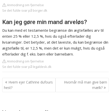
Anmodning om fjernelse
Se det fulde svar på borger.dk
Kan jeg gøre min mand arveløs?
Du kan med et testamente begrænse din ægtefælles arv til
enten 25 % eller 12,5 %, hvis du også efterlader dig
livsarvinger. Det betyder, at det laveste, du kan begrænse din
ægtefælle til, er 12,5 %, men det er kun muligt, hvis du også
efterlader dig f. eks. børn eller børnebørn.
Anmodning om fjernelse
Se det fulde svar på legaldesk.dk
Indlægsnavigation
Hvem ejer Cathrine dufours
Hvornår må man give børn
hest?
mælk?