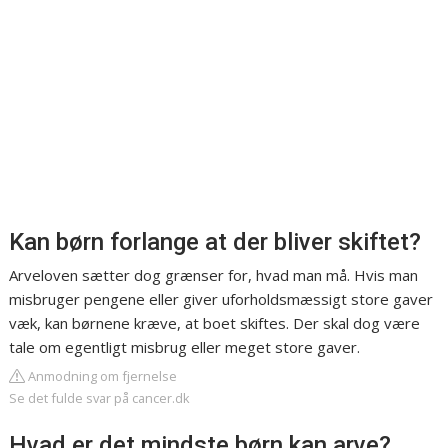
Kan børn forlange at der bliver skiftet?
Arveloven sætter dog grænser for, hvad man må. Hvis man
misbruger pengene eller giver uforholdsmæssigt store gaver
væk, kan børnene kræve, at boet skiftes. Der skal dog være
tale om egentligt misbrug eller meget store gaver.
Anmodning om fjernelse
Se det fulde svar på cancer.dk
Hvad er det mindste børn kan arve?