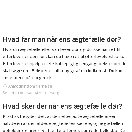
Hvad far man når ens ægtefælle dør?
Hvis din ægtefælle eller samlever dør og du ikke har ret til
efterlevelsespension, kan du have ret til efterlevelseshjælp.
Efterlevelseshjælp er et skattepligtigt engangsbeløb som du
skal søge om. Beløbet er afhængigt af din indkomst. Du kan
læse mere på borger.dk.
Anmodning om fjernelse
Se det fulde svar på norden.org
Hvad sker der når ens ægtefælle dør?
Praktisk betyder det, at den efterladte ægtefælle arver
halvdelen af den afdøde ægtefælles særeje, og ægtefællen
beholder og arver ¾ af ægtefællernes samlede fællesbo. Det