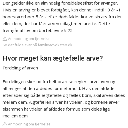
Der gælder ikke en almindelig forældelsesfrist for arvinger.
Hvis en arving er blevet forbigået, kan denne i indtil 10 år - i
bobestyrerboer 5 år - efter dødsfaldet kræve sin arv fra den
eller dem, der har fået arven udlagt med urette. Dette
fremgår af lov om borteblevne § 25.
Anmodning om fjernelse
Se det fulde svar på familieadvokaten.dk
Hvor meget kan ægtefælle arve?
Fordeling af arven
Fordelingen sker ud fra helt præcise regler i arveloven og
afhænger af den afdødes familieforhold. Hvis den afdøde
efterlader sig både ægtefælle og fælles børn, skal arven deles
mellem dem. Ægtefællen arver halvdelen, og børnene arver
tilsammen halvdelen af afdødes formue som deles lige
imellem dem.
Anmodning om fjernelse