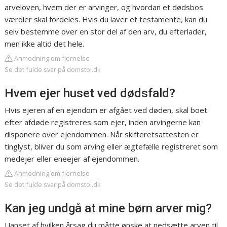
arveloven, hvem der er arvinger, og hvordan et dødsbos
værdier skal fordeles. Hvis du laver et testamente, kan du
selv bestemme over en stor del af den arv, du efterlader,
men ikke altid det hele.
Anmodning om fjernelse
Se det fulde svar på domstol.dk
Hvem ejer huset ved dødsfald?
Hvis ejeren af en ejendom er afgået ved døden, skal boet
efter afdøde registreres som ejer, inden arvingerne kan
disponere over ejendommen. Når skifteretsattesten er
tinglyst, bliver du som arving eller ægtefælle registreret som
medejer eller eneejer af ejendommen.
Anmodning om fjernelse
Se det fulde svar på domstol.dk
Kan jeg undgå at mine børn arver mig?
Uanset af hvilken årsag du måtte ønske at nedsætte arven til