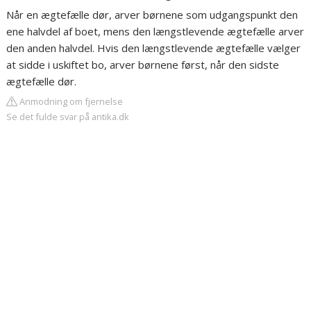
Når en ægtefælle dør, arver børnene som udgangspunkt den
ene halvdel af boet, mens den længstlevende ægtefælle arver
den anden halvdel. Hvis den længstlevende ægtefælle vælger
at sidde i uskiftet bo, arver børnene først, når den sidste
ægtefælle dør.
Anmodning om fjernelse
Se det fulde svar på antika.dk