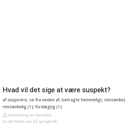
Hvad vil det sige at være suspekt?
af suspicere, se fra neden af, betragte hemmeligt, mistænke)
mistænkelig (1); fordægtig (1).
Anmodning om fjernelse
Se det fulde svar på sproget.dk