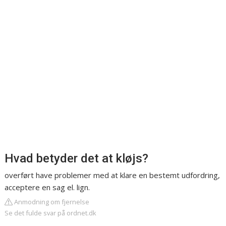
Hvad betyder det at kløjs?
overført have problemer med at klare en bestemt udfordring,
acceptere en sag el. lign.
Anmodning om fjernelse
Se det fulde svar på ordnet.dk