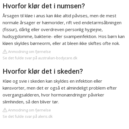
Hvorfor klør det i numsen?
Årsagen til kløe i anus kan ikke altid påvises, men de mest
normale årsager er hæmorider, rift ved endetarmsåbningen
(fissur), dårlig eller overdreven personlig hygiejne,
hudsygdomme, bakterie- eller svampeinfektion. Hos børn kan
kløen skyldes børneorm, eller at bleen ikke skiftes ofte nok.
Anmodning om fjernelse
Se det fulde svar på australian-bodycare.dk
Hvorfor klør det i skeden?
Kløe og svie i skeden kan skyldes en infektion eller
kønsvorter, men det er også et almindeligt problem efter
overgangsalderen, hvor hormonændringer påvirker
slimhinden, så den bliver tør.
Anmodning om fjernelse
Se det fulde svar på aleris.dk