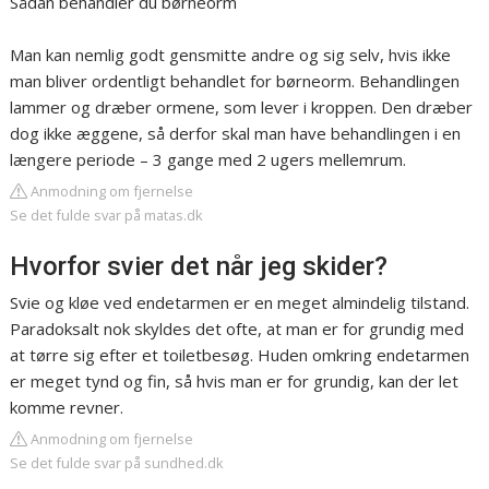
Sådan behandler du børneorm
Man kan nemlig godt gensmitte andre og sig selv, hvis ikke
man bliver ordentligt behandlet for børneorm. Behandlingen
lammer og dræber ormene, som lever i kroppen. Den dræber
dog ikke æggene, så derfor skal man have behandlingen i en
længere periode – 3 gange med 2 ugers mellemrum.
Anmodning om fjernelse
Se det fulde svar på matas.dk
Hvorfor svier det når jeg skider?
Svie og kløe ved endetarmen er en meget almindelig tilstand.
Paradoksalt nok skyldes det ofte, at man er for grundig med
at tørre sig efter et toiletbesøg. Huden omkring endetarmen
er meget tynd og fin, så hvis man er for grundig, kan der let
komme revner.
Anmodning om fjernelse
Se det fulde svar på sundhed.dk