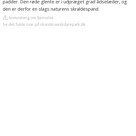
padder. Den røde glente er i udpræget grad ådselæder, og
den er derfor en slags naturens skraldespand.
Anmodning om fjernelse
Se det fulde svar på skandinaviskdyrepark.dk