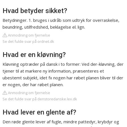
Hvad betyder sikket?
Betydninger. 1. bruges i udråb som udtryk for overraskelse,
beundring, utilfredshed, beklagelse el. lign.
Anmodning om fjernelse
Se det fulde svar på ordnet.dk
Hvad er en kløvning?
Kløvning optræder på dansk i to former: Ved der-kløvning, der
tjener til at markere ny information, præsenteres et
ubestemt subjekt, idet fx nogen har røbet planen bliver til der
er nogen, der har røbet planen.
Anmodning om fjernelse
Se det fulde svar på denstoredanske.lex.dk
Hvad lever en glente af?
Den røde glente lever af fugle, mindre pattedyr, krybdyr og