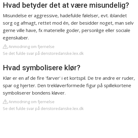
Hvad betyder det at være misundelig?
Misundelse er aggressive, hadefulde følelser, evt. iblandet
sorg og afmagt, rettet mod én, der besidder noget, man selv
gerne ville have, fx materielle goder, personlige eller sociale
egenskaber.
Anmodning om fjernelse
Se det fulde svar på denstoredanske.lex.dk
Hvad symbolisere klør?
Klør er en af de fire 'farver' i et kortspil. De tre andre er ruder,
spar og hjerter. Den trekløverformede figur på spillekortene
symboliserer bondens kløver.
Anmodning om fjernelse
Se det fulde svar på denstoredanske.lex.dk