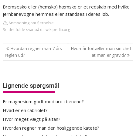
Bremsesko eller (hemsko) hæmsko er et redskab med hvilke
jernbanevogne hemmes eller standses i deres løb.
Anmodning om fjernelse
Se det fulde svar på da.wikipedia.org
Indlægsnavigation
Hvordan regner man 7 års
Hvornår fortæller man sin chef
reglen ud?
at man er gravid?
Lignende spørgsmål
Er magnesium godt mod uro i benene?
Hvad er en cabriolet?
Hvor meget vægt på altan?
Hvordan regner man den hosliggende katete?