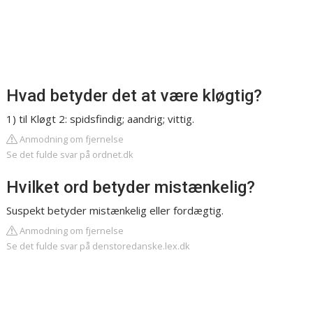
Hvad betyder det at være kløgtig?
1) til Kløgt 2: spidsfindig; aandrig; vittig.
Anmodning om fjernelse
Se det fulde svar på ordnet.dk
Hvilket ord betyder mistænkelig?
Suspekt betyder mistænkelig eller fordægtig.
Anmodning om fjernelse
Se det fulde svar på denstoredanske.lex.dk