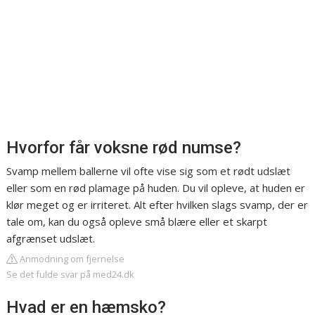
Hvorfor får voksne rød numse?
Svamp mellem ballerne vil ofte vise sig som et rødt udslæt
eller som en rød plamage på huden. Du vil opleve, at huden er
klør meget og er irriteret. Alt efter hvilken slags svamp, der er
tale om, kan du også opleve små blære eller et skarpt
afgrænset udslæt.
Anmodning om fjernelse
Se det fulde svar på med24.dk
Hvad er en hæmsko?