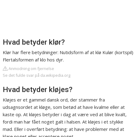
Hvad betyder klør?
Klør har flere betydninger: Nutidsform af at klø Kulør (kortspil)
Flertalsformen af klo hos dyr.
Anmodning om fjernelse
Se det fulde svar på da.wikipedia.org
Hvad betyder kløjes?
Kløjes er et gammel dansk ord, der stammer fra
udsagnsordet at kløge, som betød at have kvalme eller at
kaste op. At kløjes betyder i dag at være ved at blive kvalt,
fordi man har fået noget galt i halsen. At kløjes i et stykke
mad. Eller i overført betydning: at have problemer med at
klare noget eller acceptere noget.