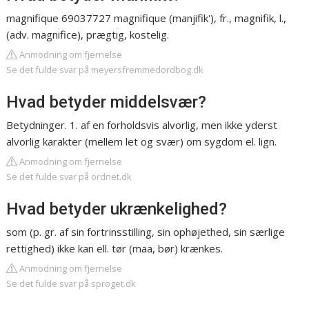
magnifique 69037727 magnifique (manjifik'), fr., magnifik, l.,
(adv. magnifice), prægtig, kostelig.
Anmodning om fjernelse
Se det fulde svar på meyersfremmedordbog.dk
Hvad betyder middelsvær?
Betydninger. 1. af en forholdsvis alvorlig, men ikke yderst
alvorlig karakter (mellem let og svær) om sygdom el. lign.
Anmodning om fjernelse
Se det fulde svar på ordnet.dk
Hvad betyder ukrænkelighed?
som (p. gr. af sin fortrinsstilling, sin ophøjethed, sin særlige
rettighed) ikke kan ell. tør (maa, bør) krænkes.
Anmodning om fjernelse
Se det fulde svar på sproget.dk