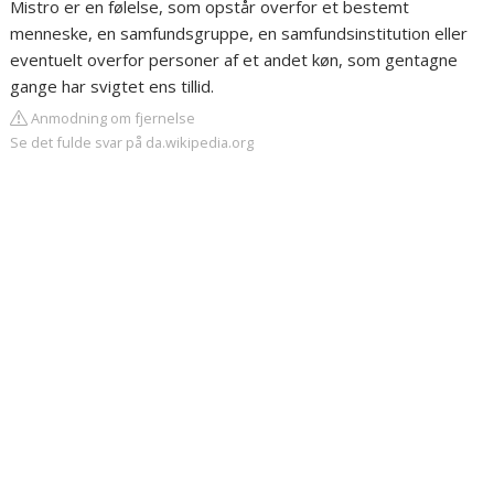
Mistro er en følelse, som opstår overfor et bestemt
menneske, en samfundsgruppe, en samfundsinstitution eller
eventuelt overfor personer af et andet køn, som gentagne
gange har svigtet ens tillid.
Anmodning om fjernelse
Se det fulde svar på da.wikipedia.org