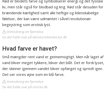
Rød er blodets farve og symboliserer energi og det fysiske
liv, men står også for blodbad og krig. Rød står desuden for
brændende kærlighed samt alle heftige og lidenskabelige
følelser, der kan være udmøntet i såvel revolutionær
begejstring som erotisk lyst.
Anmodning om fjernelse
Se det fulde svar på denstoredanske.lex.dk
Hvad farve er havet?
Små mængder rent vand er gennemsigtigt. Men når laget af
vand bliver meget tykkere, bliver det blåt. Det er fordi lyset,
der skinner igennem vandet bliver opfanget og spredt igen.
Det ser vores øjne som en blå farve.
Anmodning om fjernelse
Se det fulde svar på snm.ku.dk