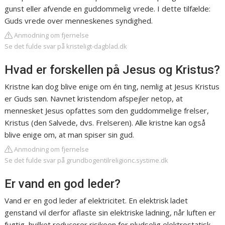
gunst eller afvende en guddommelig vrede. I dette tilfælde:
Guds vrede over menneskenes syndighed.
Anmodning om fjernelse
Se det fulde svar på kristeligt-dagblad.dk
Hvad er forskellen på Jesus og Kristus?
Kristne kan dog blive enige om én ting, nemlig at Jesus Kristus
er Guds søn. Navnet kristendom afspejler netop, at
mennesket Jesus opfattes som den guddommelige frelser,
Kristus (den Salvede, dvs. Frelseren). Alle kristne kan også
blive enige om, at man spiser sin gud.
Anmodning om fjernelse
Se det fulde svar på grundbogentilreligionc.systime.dk
Er vand en god leder?
Vand er en god leder af elektricitet. En elektrisk ladet
genstand vil derfor aflaste sin elektriske ladning, når luften er
fugtig, hvilket reducerer risikoen for pludselig elektrostatisk