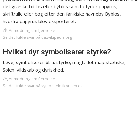
det græske bíblos eller býblos som betyder papyrus,
skriftrulle eller bog efter den fønikiske havneby Byblos,
hvorfra papyrus blev eksporteret.
Anmodning om fjernelse
Se det fulde svar på da.wikipedia.org
Hvilket dyr symboliserer styrke?
Løve, symboliserer bl. a. styrke, magt, det majestætiske,
Solen, vildskab og dyriskhed.
Anmodning om fjernelse
Se det fulde svar på symbolleksikon.lex.dk