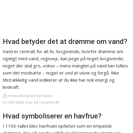
Hvad betyder det at drømme om vand?
Vand er centralt for alt liv, livsgivende, hvorfor drømme om
rigeligt med vand, regnvejr, kan pege på noget livsgivende,
noget der skal gro, vokse – mens manglen på vand kan tolkes
som det modsatte – noget er ved at visne og forgå. Ikke
tilstrækkelig vand indikerer at du ikke har nok energi og
livskraft.
Anmodning om fjernelse
Se det fulde svar på netspirit.dk
Hvad symboliserer en havfrue?
I 1100-tallet blev havfruen opfattet som en empatisk