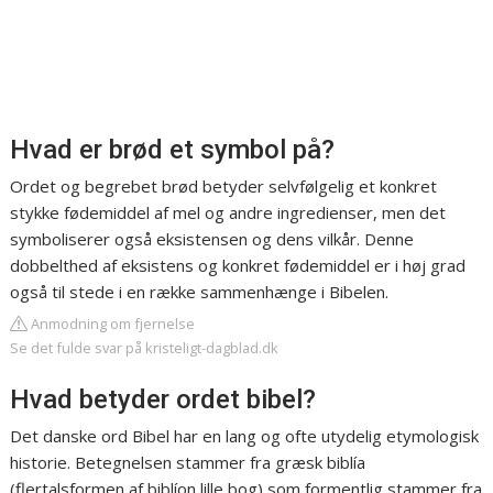
Hvad er brød et symbol på?
Ordet og begrebet brød betyder selvfølgelig et konkret
stykke fødemiddel af mel og andre ingredienser, men det
symboliserer også eksistensen og dens vilkår. Denne
dobbelthed af eksistens og konkret fødemiddel er i høj grad
også til stede i en række sammenhænge i Bibelen.
Anmodning om fjernelse
Se det fulde svar på kristeligt-dagblad.dk
Hvad betyder ordet bibel?
Det danske ord Bibel har en lang og ofte utydelig etymologisk
historie. Betegnelsen stammer fra græsk biblía
(flertalsformen af biblíon lille bog) som formentlig stammer fra