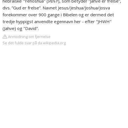
hebraiske "Yehoshua" (יהושע), som betyder ”Jahve er frelse”,
dvs. ”Gud er frelse”. Navnet Jesus/Jeshua/Joshua/Josva
forekommer over 900 gange i Bibelen og er dermed det
tredje hyppigst anvendte egennavn her - efter "JHWH"
(Jahve) og "David".
Anmodning om fjernelse
Se det fulde svar på da.wikipedia.org