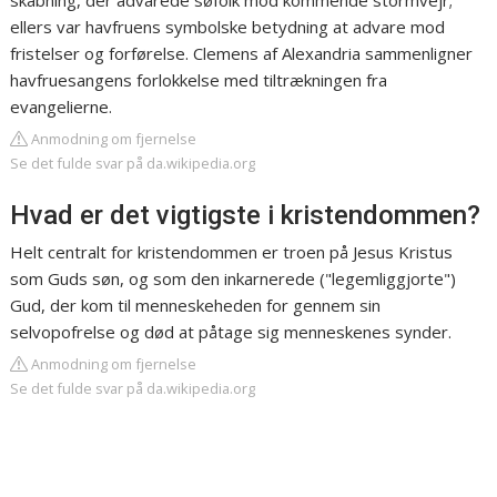
skabning, der advarede søfolk mod kommende stormvejr;
ellers var havfruens symbolske betydning at advare mod
fristelser og forførelse. Clemens af Alexandria sammenligner
havfruesangens forlokkelse med tiltrækningen fra
evangelierne.
Anmodning om fjernelse
Se det fulde svar på da.wikipedia.org
Hvad er det vigtigste i kristendommen?
Helt centralt for kristendommen er troen på Jesus Kristus
som Guds søn, og som den inkarnerede ("legemliggjorte")
Gud, der kom til menneskeheden for gennem sin
selvopofrelse og død at påtage sig menneskenes synder.
Anmodning om fjernelse
Se det fulde svar på da.wikipedia.org