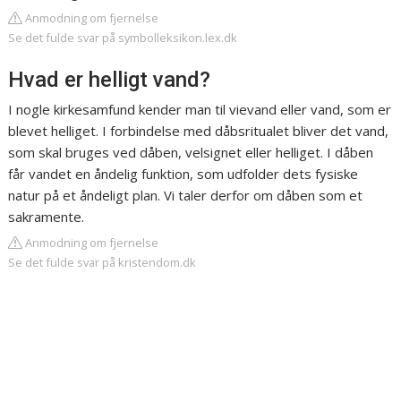
Anmodning om fjernelse
Se det fulde svar på symbolleksikon.lex.dk
Hvad er helligt vand?
I nogle kirkesamfund kender man til vievand eller vand, som er
blevet helliget. I forbindelse med dåbsritualet bliver det vand,
som skal bruges ved dåben, velsignet eller helliget. I dåben
får vandet en åndelig funktion, som udfolder dets fysiske
natur på et åndeligt plan. Vi taler derfor om dåben som et
sakramente.
Anmodning om fjernelse
Se det fulde svar på kristendom.dk