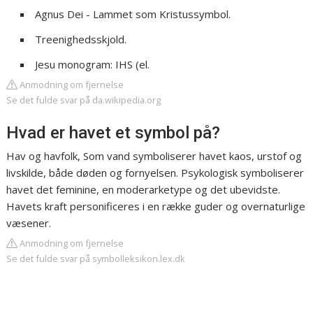
Agnus Dei - Lammet som Kristussymbol.
Treenighedsskjold.
Jesu monogram: IHS (el.
Anmodning om fjernelse
Se det fulde svar på da.wikipedia.org
Hvad er havet et symbol på?
Hav og havfolk, Som vand symboliserer havet kaos, urstof og
livskilde, både døden og fornyelsen. Psykologisk symboliserer
havet det feminine, en moderarketype og det ubevidste.
Havets kraft personificeres i en række guder og overnaturlige
væsener.
Anmodning om fjernelse
Se det fulde svar på symbolleksikon.lex.dk