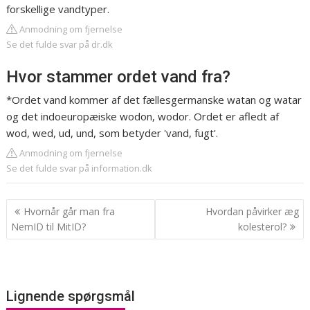
forskellige vandtyper.
Anmodning om fjernelse
Se det fulde svar på dr.dk
Hvor stammer ordet vand fra?
*Ordet vand kommer af det fællesgermanske watan og watar
og det indoeuropæiske wodon, wodor. Ordet er afledt af
wod, wed, ud, und, som betyder 'vand, fugt'.
Anmodning om fjernelse
Se det fulde svar på information.dk
Indlægsnavigation
Hvornår går man fra
Hvordan påvirker æg
NemID til MitID?
kolesterol?
Lignende spørgsmål