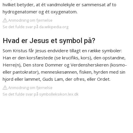
hvilket betyder, at ét vandmolekyle er sammensat af to
hydrogenatomer og ét oxygenatom.
Anmodning om fjernelse
Se det fulde svar på da.wikipedia.org
Hvad er Jesus et symbol på?
Som Kristus får Jesus endvidere tillagt en række symboler:
Han er den korsfæstede (se krucifiks, kors), den opstandne,
Herre(n), Den store Dommer og Verdensherskeren (kosmo-
eller pantokrator), menneskesønnen, fisken, hyrden med sin
hjord eller lammet, Guds Lam, der ofres, eller Ordet.
Anmodning om fjernelse
Se det fulde svar på symbolleksikon.lex.dk