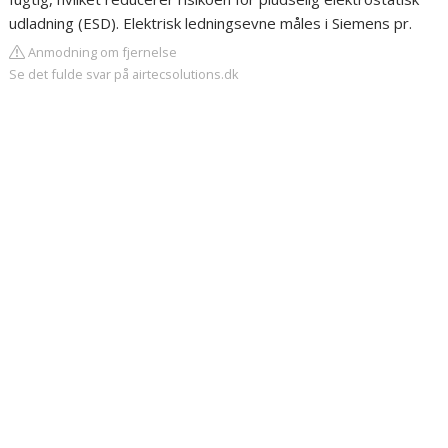
udladning (ESD). Elektrisk ledningsevne måles i Siemens pr.
Anmodning om fjernelse
Se det fulde svar på airtecsolutions.dk