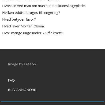
Hvordan ved man om man har induktionskogeplade?
Hvilken eddike bruges til rengøring?
Hvad betyder favør?
Hvad laver Morten Olsen?
Hvor mange unge under 25 får kræft?
Image by
Freepik
FAQ
BLIV ANNONCØR