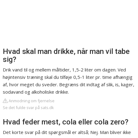
Hvad skal man drikke, når man vil tabe
sig?
Drik vand til og mellem måltider, 1,5-2 liter om dagen. Ved
højintensiv træning skal du tilføje 0,5-1 liter pr. time afhængig
af, hvor meget du sveder. Begræns dit indtag af slik, is, kager,
sodavand og alkoholiske drikke.
Anmodning om fjernelse
Se det fulde svar på sats.dk
Hvad feder mest, cola eller cola zero?
Det korte svar på dit spørgsmål er altså; Nej. Man bliver ikke