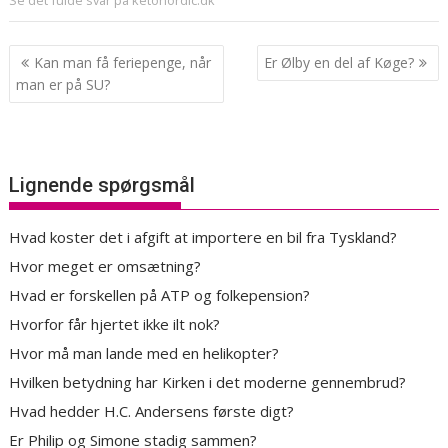
Se det fulde svar på ketonordic.dk
Indlægsnavigation
Kan man få feriepenge, når
Er Ølby en del af Køge?
man er på SU?
Lignende spørgsmål
Hvad koster det i afgift at importere en bil fra Tyskland?
Hvor meget er omsætning?
Hvad er forskellen på ATP og folkepension?
Hvorfor får hjertet ikke ilt nok?
Hvor må man lande med en helikopter?
Hvilken betydning har Kirken i det moderne gennembrud?
Hvad hedder H.C. Andersens første digt?
Er Philip og Simone stadig sammen?