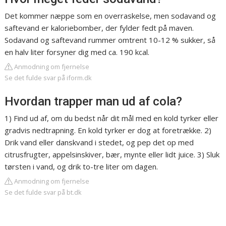
Det kommer næppe som en overraskelse, men sodavand og
saftevand er kaloriebomber, der fylder fedt på maven.
Sodavand og saftevand rummer omtrent 10-12 % sukker, så
en halv liter forsyner dig med ca. 190 kcal.
Anmodning om fjernelse
Se det fulde svar på iform.dk
Hvordan trapper man ud af cola?
1) Find ud af, om du bedst når dit mål med en kold tyrker eller
gradvis nedtrapning. En kold tyrker er dog at foretrække. 2)
Drik vand eller danskvand i stedet, og pep det op med
citrusfrugter, appelsinskiver, bær, mynte eller lidt juice. 3) Sluk
tørsten i vand, og drik to-tre liter om dagen.
Anmodning om fjernelse
Se det fulde svar på bt.dk