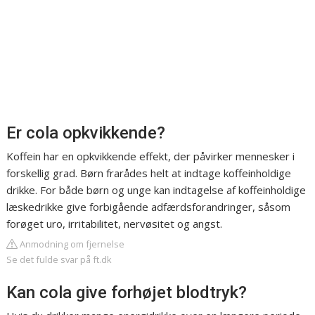
Er cola opkvikkende?
Koffein har en opkvikkende effekt, der påvirker mennesker i
forskellig grad. Børn frarådes helt at indtage koffeinholdige
drikke. For både børn og unge kan indtagelse af koffeinholdige
læskedrikke give forbigående adfærdsforandringer, såsom
forøget uro, irritabilitet, nervøsitet og angst.
Anmodning om fjernelse
Se det fulde svar på ft.dk
Kan cola give forhøjet blodtryk?