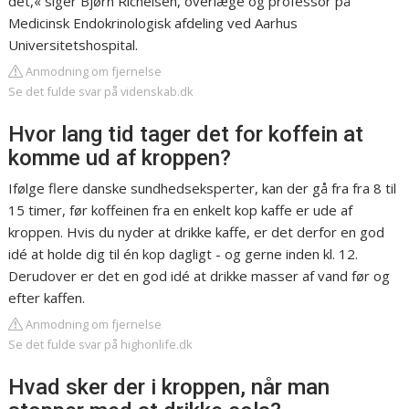
det,« siger Bjørn Richelsen, overlæge og professor på
Medicinsk Endokrinologisk afdeling ved Aarhus
Universitetshospital.
Anmodning om fjernelse
Se det fulde svar på videnskab.dk
Hvor lang tid tager det for koffein at
komme ud af kroppen?
Ifølge flere danske sundhedseksperter, kan der gå fra fra 8 til
15 timer, før koffeinen fra en enkelt kop kaffe er ude af
kroppen. Hvis du nyder at drikke kaffe, er det derfor en god
idé at holde dig til én kop dagligt - og gerne inden kl. 12.
Derudover er det en god idé at drikke masser af vand før og
efter kaffen.
Anmodning om fjernelse
Se det fulde svar på highonlife.dk
Hvad sker der i kroppen, når man