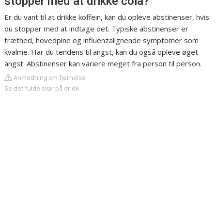
stopper med at drikke cola?
Er du vant til at drikke koffein, kan du opleve abstinenser, hvis
du stopper med at indtage det. Typiske abstinenser er
træthed, hovedpine og influenzalignende symptomer som
kvalme. Har du tendens til angst, kan du også opleve øget
angst. Abstinenser kan variere meget fra person til person.
Anmodning om fjernelse
Se det fulde svar på dr.dk