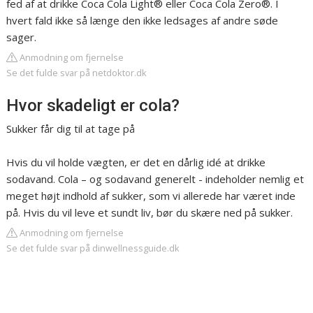
fed af at drikke Coca Cola Light® eller Coca Cola Zero®. I
hvert fald ikke så længe den ikke ledsages af andre søde
sager.
Anmodning om fjernelse
Se det fulde svar på netdoktor.dk
Hvor skadeligt er cola?
Sukker får dig til at tage på
Hvis du vil holde vægten, er det en dårlig idé at drikke
sodavand. Cola – og sodavand generelt - indeholder nemlig et
meget højt indhold af sukker, som vi allerede har været inde
på. Hvis du vil leve et sundt liv, bør du skære ned på sukker.
Anmodning om fjernelse
Se det fulde svar på dinwellnessguide.dk