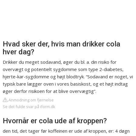
Hvad sker der, hvis man drikker cola
hver dag?
Drikker du meget sodavand, øger du bl. a. din risiko for
overvægt og potentielt sygdomme som type 2-diabetes,
hjerte-kar-sygdomme og højt blodtryk. “Sodavand er noget, vi
typisk bare lægger oven i vores basiskost, og et højt indtag
øger derfor risikoen for at blive overvægtig”.
Anmodning om fjernelse
Se det fulde svar på iform.dk
Hvornår er cola ude af kroppen?
den tid, det tager før koffeinen er ude af kroppen, er: 4 døgn