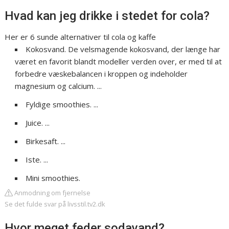
Hvad kan jeg drikke i stedet for cola?
Her er 6 sunde alternativer til cola og kaffe
Kokosvand. De velsmagende kokosvand, der længe har
været en favorit blandt modeller verden over, er med til at
forbedre væskebalancen i kroppen og indeholder
magnesium og calcium. ...
Fyldige smoothies. ...
Juice. ...
Birkesaft. ...
Iste. ...
Mini smoothies.
Anmodning om fjernelse
Se det fulde svar på livsstil.tv2.dk
Hvor meget feder sodavand?