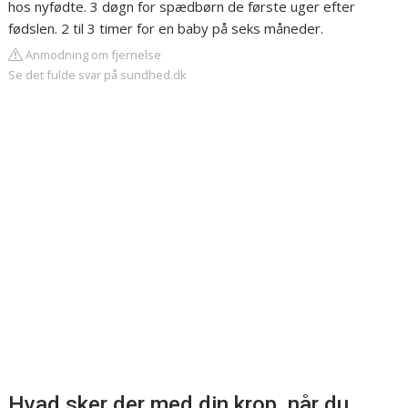
hos nyfødte. 3 døgn for spædbørn de første uger efter
fødslen. 2 til 3 timer for en baby på seks måneder.
Anmodning om fjernelse
Se det fulde svar på sundhed.dk
Hvad sker der med din krop, når du