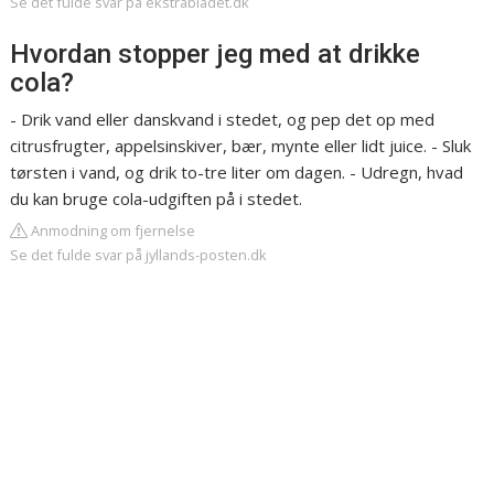
Se det fulde svar på ekstrabladet.dk
Hvordan stopper jeg med at drikke
cola?
- Drik vand eller danskvand i stedet, og pep det op med
citrusfrugter, appelsinskiver, bær, mynte eller lidt juice. - Sluk
tørsten i vand, og drik to-tre liter om dagen. - Udregn, hvad
du kan bruge cola-udgiften på i stedet.
Anmodning om fjernelse
Se det fulde svar på jyllands-posten.dk