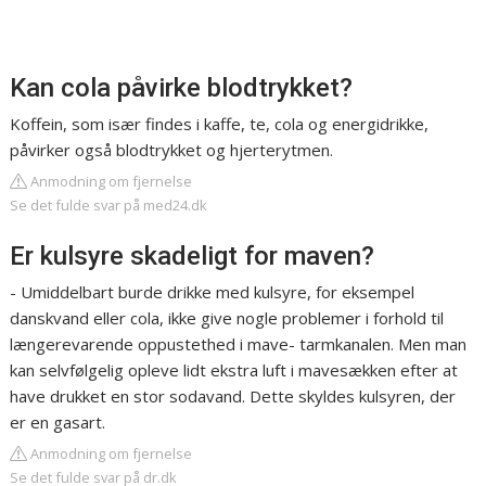
Kan cola påvirke blodtrykket?
Koffein, som især findes i kaffe, te, cola og energidrikke,
påvirker også blodtrykket og hjerterytmen.
Anmodning om fjernelse
Se det fulde svar på med24.dk
Er kulsyre skadeligt for maven?
- Umiddelbart burde drikke med kulsyre, for eksempel
danskvand eller cola, ikke give nogle problemer i forhold til
længerevarende oppustethed i mave- tarmkanalen. Men man
kan selvfølgelig opleve lidt ekstra luft i mavesækken efter at
have drukket en stor sodavand. Dette skyldes kulsyren, der
er en gasart.
Anmodning om fjernelse
Se det fulde svar på dr.dk