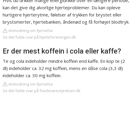
Hvis du drikker mange energidrikke over en længere periode,
kan det give dig alvorlige hjerteproblemer. Du kan opleve
hurtigere hjerterytme, følelser af trykken for brystet eller
brystsmerter, hjertebanken, åndenød og få forhøjet blodtryk.
Anmodning om fjernelse
Se det fulde svar på hjerteforeningen.dk
Er der mest koffein i cola eller kaffe?
Te og cola indeholder mindre koffein end kaffe. En kop te (2
dl) indeholder ca. 32 mg koffein, mens en dåse cola (3,3 dl)
indeholder ca. 30 mg koffein.
Anmodning om fjernelse
Se det fulde svar på foedevarestyrelsen.dk