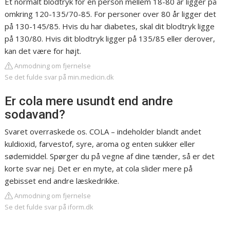
Et normalt blodtryk for en person mellem 18-80 år ligger på
omkring 120-135/70-85. For personer over 80 år ligger det
på 130-145/85. Hvis du har diabetes, skal dit blodtryk ligge
på 130/80. Hvis dit blodtryk ligger på 135/85 eller derover,
kan det være for højt.
Anmodning om fjernelse
Se det fulde svar på min.medicin.dk
Er cola mere usundt end andre
sodavand?
Svaret overraskede os. COLA – indeholder blandt andet
kuldioxid, farvestof, syre, aroma og enten sukker eller
sødemiddel. Spørger du på vegne af dine tænder, så er det
korte svar nej. Det er en myte, at cola slider mere på
gebisset end andre læskedrikke.
Anmodning om fjernelse
Se det fulde svar på iform.dk