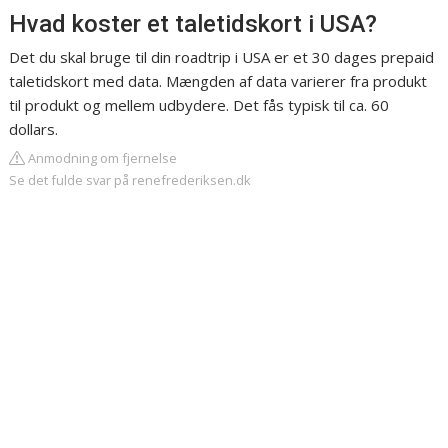
Hvad koster et taletidskort i USA?
Det du skal bruge til din roadtrip i USA er et 30 dages prepaid
taletidskort med data. Mængden af data varierer fra produkt
til produkt og mellem udbydere. Det fås typisk til ca. 60
dollars.
Anmodning om fjernelse
Se det fulde svar på renefrederiksen.dk