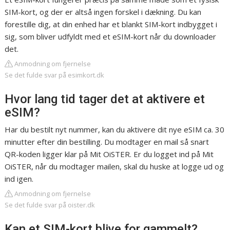
SIM-kort, og der er altså ingen forskel i dækning. Du kan
forestille dig, at din enhed har et blankt SIM-kort indbygget i
sig, som bliver udfyldt med et eSIM-kort når du downloader
det.
Anmodning om fjernelse
Se det fulde svar på esimkort.dk
Hvor lang tid tager det at aktivere et
eSIM?
Har du bestilt nyt nummer, kan du aktivere dit nye eSIM ca. 30
minutter efter din bestilling. Du modtager en mail så snart
QR-koden ligger klar på Mit OiSTER. Er du logget ind på Mit
OiSTER, når du modtager mailen, skal du huske at logge ud og
ind igen.
Anmodning om fjernelse
Se det fulde svar på oister.dk
Kan et SIM-kort blive for gammelt?