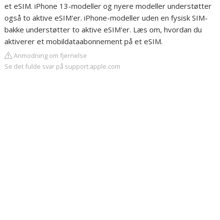
et eSIM. iPhone 13-modeller og nyere modeller understøtter
også to aktive eSIM'er. iPhone-modeller uden en fysisk SIM-
bakke understøtter to aktive eSIM'er. Læs om, hvordan du
aktiverer et mobildataabonnement på et eSIM.
Anmodning om fjernelse
Se det fulde svar på support.apple.com