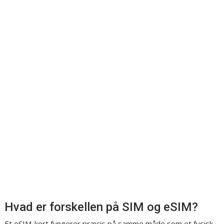
Hvad er forskellen på SIM og eSIM?
Et eSIM-kort fungerer præcis på samme måde som et fysisk