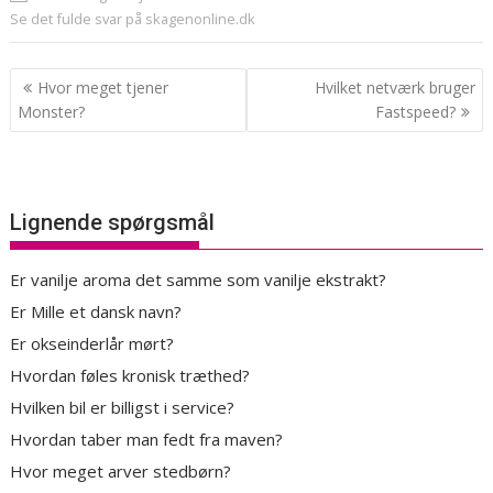
Se det fulde svar på skagenonline.dk
Indlægsnavigation
Hvor meget tjener
Hvilket netværk bruger
Monster?
Fastspeed?
Lignende spørgsmål
Er vanilje aroma det samme som vanilje ekstrakt?
Er Mille et dansk navn?
Er okseinderlår mørt?
Hvordan føles kronisk træthed?
Hvilken bil er billigst i service?
Hvordan taber man fedt fra maven?
Hvor meget arver stedbørn?