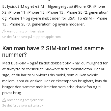
Et fysisk SIM og et eSIM – tilgængeligt på iPhone XR, iPhone
XS, iPhone 11, iPhone 12, iPhone 13, iPhone SE (2. generation)
og iPhone 14 og nyere (købt uden for USA). To eSIM – iPhone
13, iPhone SE (3. generation) og nyere modeller.
Anmodning om fjernelse
Se det fulde svar på support.apple.com
Kan man have 2 SIM-kort med samme
nummer?
Med Dual-SIM - også kaldet dobbelt SIM - har du mulighed for
at tilknytte to forskellige SIM-kort til din mobiltelefon. Det vil
sige, at du har to SIM-kort i din mobil, som du kan veksle
mellem, som du ønsker. Det er eksempelvis brugbart, hvis du
bruger den samme mobiltelefon som arbejdstelefon og til
privat brug.
Anmodning om fjernelse
Se det fulde svar på telia.dk