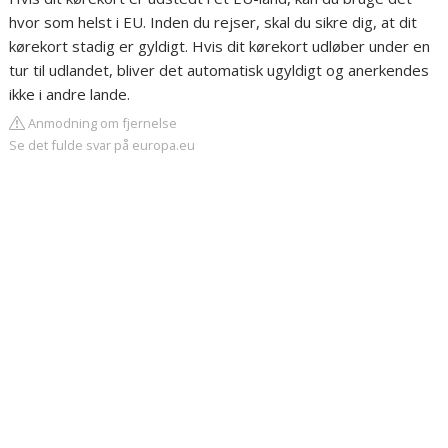
hvor som helst i EU. Inden du rejser, skal du sikre dig, at dit
kørekort stadig er gyldigt. Hvis dit kørekort udløber under en
tur til udlandet, bliver det automatisk ugyldigt og anerkendes
ikke i andre lande.
Anmodning om fjernelse
Se det fulde svar på europa.eu