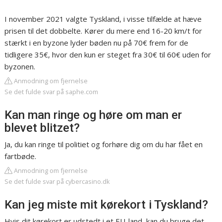
I november 2021 valgte Tyskland, i visse tilfælde at hæve
prisen til det dobbelte. Kører du mere end 16-20 km/t for
stærkt i en byzone lyder bøden nu på 70€ frem for de
tidligere 35€, hvor den kun er steget fra 30€ til 60€ uden for
byzonen.
Anmodning om fjernelse
Se det fulde svar på saphe.com
Kan man ringe og høre om man er
blevet blitzet?
Ja, du kan ringe til politiet og forhøre dig om du har fået en
fartbøde.
Anmodning om fjernelse
Se det fulde svar på cybercasino.dk
Kan jeg miste mit kørekort i Tyskland?
Hvis dit kørekort er udstedt i et EU-land, kan du bruge det