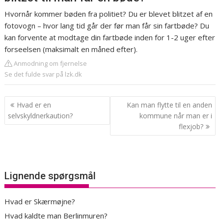
Hvornår kommer bøden fra politiet? Du er blevet blitzet af en
fotovogn – hvor lang tid går der før man får sin fartbøde? Du
kan forvente at modtage din fartbøde inden for 1-2 uger efter
forseelsen (maksimalt en måned efter).
Anmodning om fjernelse
Se det fulde svar på lzk.dk
Indlægsnavigation
Hvad er en
Kan man flytte til en anden
selvskyldnerkaution?
kommune når man er i
flexjob?
Lignende spørgsmål
Hvad er Skærmøjne?
Hvad kaldte man Berlinmuren?