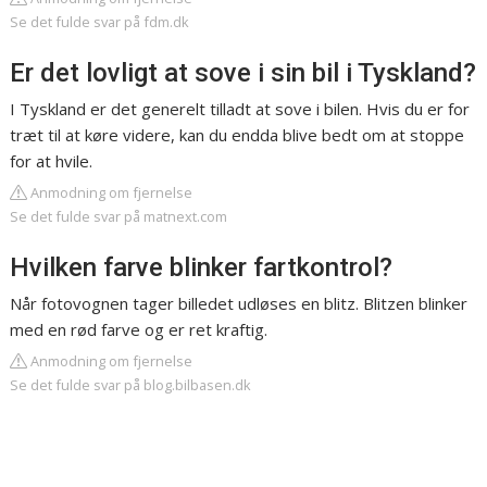
Se det fulde svar på fdm.dk
Er det lovligt at sove i sin bil i Tyskland?
I Tyskland er det generelt tilladt at sove i bilen. Hvis du er for
træt til at køre videre, kan du endda blive bedt om at stoppe
for at hvile.
Anmodning om fjernelse
Se det fulde svar på matnext.com
Hvilken farve blinker fartkontrol?
Når fotovognen tager billedet udløses en blitz. Blitzen blinker
med en rød farve og er ret kraftig.
Anmodning om fjernelse
Se det fulde svar på blog.bilbasen.dk