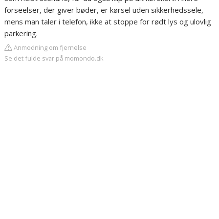
forseelser, der giver bøder, er kørsel uden sikkerhedssele,
mens man taler i telefon, ikke at stoppe for rødt lys og ulovlig
parkering.
Anmodning om fjernelse
Se det fulde svar på momondo.dk