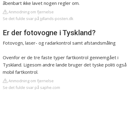
åbenbart ikke lavet nogen regler om.
Anmodning om fjernelse
Se det fulde svar på jyllands-posten.dk
Er der fotovogne i Tyskland?
Fotovogn, laser- og radarkontrol samt afstandsmåling
Ovenfor er de tre faste typer fartkontrol gennemgået i
Tyskland. Ligesom andre lande bruger det tyske politi også
mobil fartkontrol.
Anmodning om fjernelse
Se det fulde svar på saphe.com