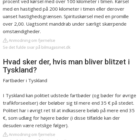
procent ved kørsel med over 100 kilometer i timen. Kørsel
med en hastighed på 200 kilometer i timen eller derover
uanset hastighedsgrænsen. Spirituskørsel med en promille
over 2,00. Uagtsomt manddrab under særligt skærpende
omstændigheder.
Anmodning om fjernelse
Se det fulde svar på bilmagasinet.dk
Hvad sker der, hvis man bliver blitzet i
Tyskland?
Fartbøder i Tyskland
I Tyskland kan politiet udstede fartbøder (og bøder for øvrige
trafikforseelser) der beløber sig til mere end 35 € på stedet.
Politiet har i øvrigt ret til at indkassere beløb på mere end 35
€, som udlæg for højere bøder (i disse tilfælde kan der
desuden være retslige følger).
Anmodning om fjernelse