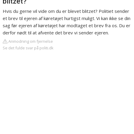
blitzet?
Hvis du gerne vil vide om du er blevet blitzet? Politiet sender
et brev til ejeren af køretøjet hurtigst muligt. Vi kan ikke se din
sag før ejeren af køretøjet har modtaget et brev fra os. Du er
derfor nødt til at afvente det brev vi sender ejeren.
Anmodning om fjernelse
Se det fulde svar på politi.dk