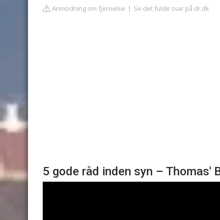
Anmodning om fjernelse
Se det fulde svar på dr.dk
5 gode råd inden syn – Thomas' B