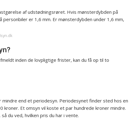
g fastgørelse af udstødningsrøret. Hvis mønsterdybden på
m på personbiler er 1,6 mm. Er mønsterdybden under 1,6 mm,
lsyn.dk
yn?
meldt inden de lovpligtige frister, kan du få op til to
r mindre end et periodesyn. Periodesynet finder sted hos en
0 kroner. Et omsyn vil koste et par hundrede kroner mindre.
 så du ved, hvilken pris du har i vente.