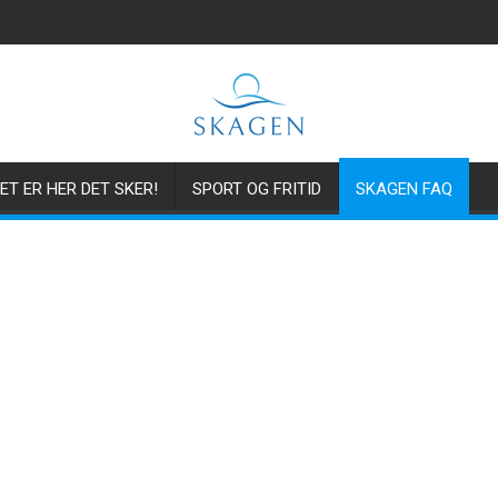
ET ER HER DET SKER!
SPORT OG FRITID
SKAGEN FAQ