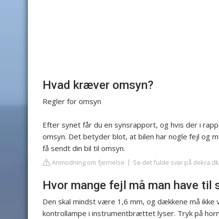
Hvad kræver omsyn?
Regler for omsyn
Efter synet får du en synsrapport, og hvis der i rappo
omsyn. Det betyder blot, at bilen har nogle fejl og m
få sendt din bil til omsyn.
Anmodning om fjernelse
Se det fulde svar på dekra.dk
Hvor mange fejl må man have til 
Den skal mindst være 1,6 mm, og dækkene må ikke væ
kontrollampe i instrumentbrættet lyser. Tryk på horn