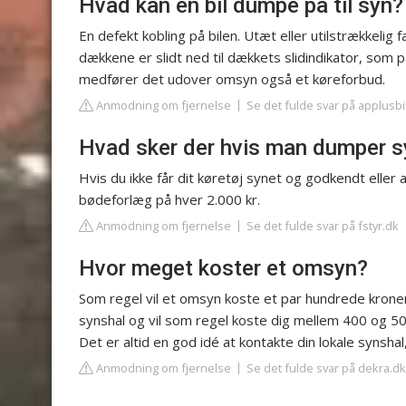
Hvad kan en bil dumpe på til syn?
En defekt kobling på bilen. Utæt eller utilstrækkeli
dækkene er slidt ned til dækkets slidindikator, so
medfører det udover omsyn også et køreforbud.
Anmodning om fjernelse
Se det fulde svar på applusbi
Hvad sker der hvis man dumper s
Hvis du ikke får dit køretøj synet og godkendt eller af
bødeforlæg på hver 2.000 kr.
Anmodning om fjernelse
Se det fulde svar på fstyr.dk
Hvor meget koster et omsyn?
Som regel vil et omsyn koste et par hundrede krone
synshal og vil som regel koste dig mellem 400 og 50
Det er altid en god idé at kontakte din lokale synshal,
Anmodning om fjernelse
Se det fulde svar på dekra.dk