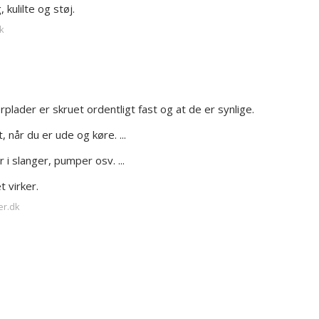
kulilte og støj.
k
lader er skruet ordentligt fast og at de er synlige.
 når du er ude og køre. ...
 i slanger, pumper osv. ...
 virker.
er.dk