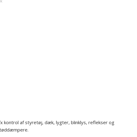
dk
kontrol af styretøj, dæk, lygter, blinklys, reflekser og
støddæmpere.